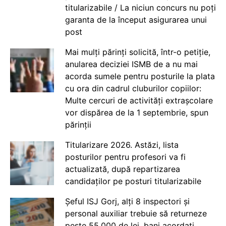
titularizabile / La niciun concurs nu poți
garanta de la început asigurarea unui
post
Mai mulți părinți solicită, într-o petiție,
anularea deciziei ISMB de a nu mai
acorda sumele pentru posturile la plata
cu ora din cadrul cluburilor copiilor:
Multe cercuri de activități extrașcolare
vor dispărea de la 1 septembrie, spun
părinții
Titularizare 2026. Astăzi, lista
posturilor pentru profesori va fi
actualizată, după repartizarea
candidaților pe posturi titularizabile
Șeful ISJ Gorj, alți 8 inspectori și
personal auxiliar trebuie să returneze
peste 55.000 de lei, bani acordați