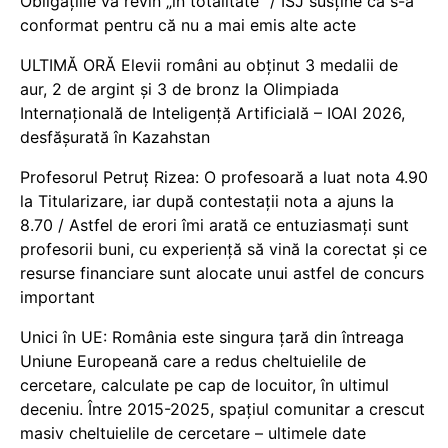
Obligațiile vă revin „în totalitate” / ISJ susține că s-a
conformat pentru că nu a mai emis alte acte
ULTIMĂ ORĂ Elevii români au obținut 3 medalii de
aur, 2 de argint și 3 de bronz la Olimpiada
Internațională de Inteligență Artificială – IOAI 2026,
desfășurată în Kazahstan
Profesorul Petruț Rizea: O profesoară a luat nota 4.90
la Titularizare, iar după contestații nota a ajuns la
8.70 / Astfel de erori îmi arată ce entuziasmați sunt
profesorii buni, cu experiență să vină la corectat și ce
resurse financiare sunt alocate unui astfel de concurs
important
Unici în UE: România este singura țară din întreaga
Uniune Europeană care a redus cheltuielile de
cercetare, calculate pe cap de locuitor, în ultimul
deceniu. Între 2015-2025, spațiul comunitar a crescut
masiv cheltuielile de cercetare – ultimele date