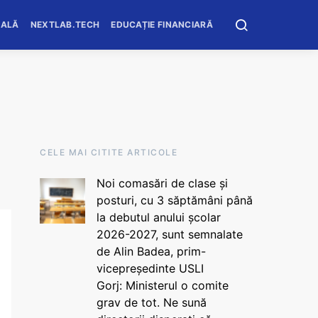
OALĂ
NEXTLAB.TECH
EDUCAȚIE FINANCIARĂ
CELE MAI CITITE ARTICOLE
Noi comasări de clase și
posturi, cu 3 săptămâni până
la debutul anului școlar
2026-2027, sunt semnalate
de Alin Badea, prim-
vicepreședinte USLI
Gorj: Ministerul o comite
grav de tot. Ne sună