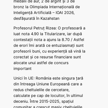
medalii de aur, 2 de argint și 3 de
bronz la Olimpiada Internațională de
Inteligență Artificială – IOAI 2026,
desfășurată în Kazahstan
Profesorul Petruț Rizea: O profesoară a
luat nota 4.90 la Titularizare, iar după
contestații nota a ajuns la 8.70 / Astfel
de erori îmi arată ce entuziasmați sunt
profesorii buni, cu experiență să vină la
corectat și ce resurse financiare sunt
alocate unui astfel de concurs
important
Unici în UE: România este singura țară
din întreaga Uniune Europeană care a
redus cheltuielile de cercetare,
calculate pe cap de locuitor, în ultimul
deceniu. Între 2015-2025, spațiul
comunitar a crescut masiv cheltuielile