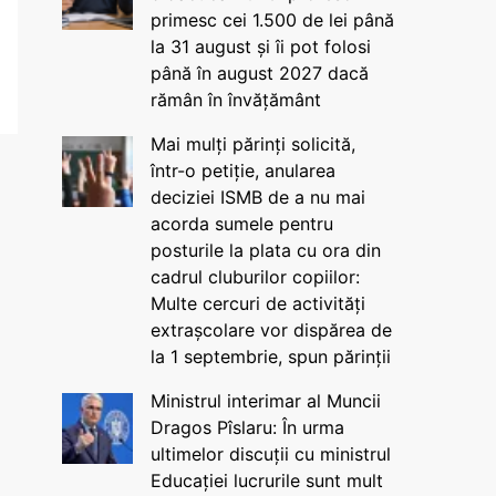
primesc cei 1.500 de lei până
la 31 august și îi pot folosi
până în august 2027 dacă
rămân în învățământ
Mai mulți părinți solicită,
într-o petiție, anularea
deciziei ISMB de a nu mai
acorda sumele pentru
posturile la plata cu ora din
cadrul cluburilor copiilor:
Multe cercuri de activități
extrașcolare vor dispărea de
la 1 septembrie, spun părinții
Ministrul interimar al Muncii
Dragos Pîslaru: În urma
ultimelor discuții cu ministrul
Educației lucrurile sunt mult