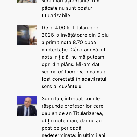
sunt mari așteptările. Din
păcate nu sunt posturi
titularizabile
De la 4.90 la Titularizare
2026, o învățătoare din Sibiu
a primit nota 8.70 după
contestație: Când am văzut
nota inițială, nu mă puteam
opri din plâns. Mi-am dat
seama că lucrarea mea nu a
fost corectată în adevăratul
sens al cuvântului
Sorin Ion, întrebat cum le
răspunde profesorilor care
dau an de an Titularizarea,
obțin note mari, dar nu au
post pe perioadă
nedeterminată: În ultimii ani