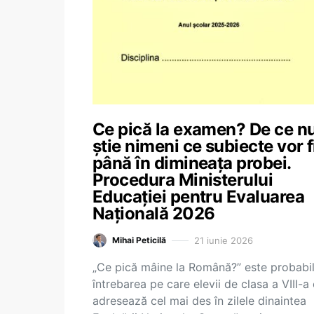
Ce pică la examen? De ce n
știe nimeni ce subiecte vor f
până în dimineața probei.
Procedura Ministerului
Educației pentru Evaluarea
Națională 2026
21 iunie 2026
Mihai Peticilă
„Ce pică mâine la Română?” este probabi
întrebarea pe care elevii de clasa a VIII-a
adresează cel mai des în zilele dinaintea