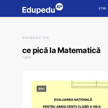
ȘTIRI
BROWSING TAG
ce pică la Matematică
1 post
Știri