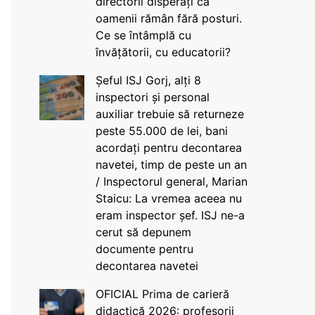
directorii disperați că
oamenii rămân fără posturi.
Ce se întâmplă cu
învățătorii, cu educatorii?
Șeful ISJ Gorj, alți 8
inspectori și personal
auxiliar trebuie să returneze
peste 55.000 de lei, bani
acordați pentru decontarea
navetei, timp de peste un an
/ Inspectorul general, Marian
Staicu: La vremea aceea nu
eram inspector șef. ISJ ne-a
cerut să depunem
documente pentru
decontarea navetei
OFICIAL Prima de carieră
didactică 2026: profesorii