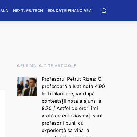
OALĂ
NEXTLAB.TECH
EDUCAȚIE FINANCIARĂ
CELE MAI CITITE ARTICOLE
Profesorul Petruț Rizea: O
profesoară a luat nota 4.90
la Titularizare, iar după
contestații nota a ajuns la
8.70 / Astfel de erori îmi
arată ce entuziasmați sunt
profesorii buni, cu
experiență să vină la