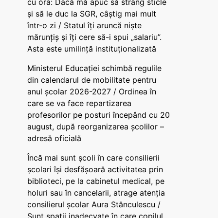
cu ora: Dacă mă apuc să strâng sticle
și să le duc la SGR, câștig mai mult
într-o zi / Statul îți aruncă niște
mărunțiș și îți cere să-i spui „salariu”.
Asta este umilință instituționalizată
Ministerul Educației schimbă regulile
din calendarul de mobilitate pentru
anul școlar 2026-2027 / Ordinea în
care se va face repartizarea
profesorilor pe posturi începând cu 20
august, după reorganizarea școlilor –
adresă oficială
Încă mai sunt școli în care consilierii
școlari își desfășoară activitatea prin
biblioteci, pe la cabinetul medical, pe
holuri sau în cancelarii, atrage atenția
consilierul școlar Aura Stănculescu /
Sunt spații inadecvate în care copilul