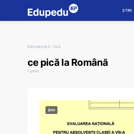
ȘTIRI
BROWSING TAG
ce pică la Română
1 post
Știri