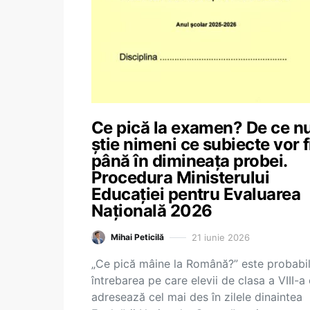
Ce pică la examen? De ce n
știe nimeni ce subiecte vor f
până în dimineața probei.
Procedura Ministerului
Educației pentru Evaluarea
Națională 2026
21 iunie 2026
Mihai Peticilă
„Ce pică mâine la Română?” este probabi
întrebarea pe care elevii de clasa a VIII-a
adresează cel mai des în zilele dinaintea