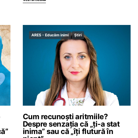
ARES - Educăm inimi
Știri
e
Cum recunoști aritmiile?
Despre senzația că „ți-a stat
că”
inima” sau că „îți flutură în