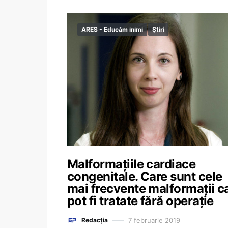
ARES - Educăm inimi
Știri
Malformațiile cardiace
congenitale. Care sunt cele
mai frecvente malformații c
pot fi tratate fără operație
7 februarie 2019
Redacția