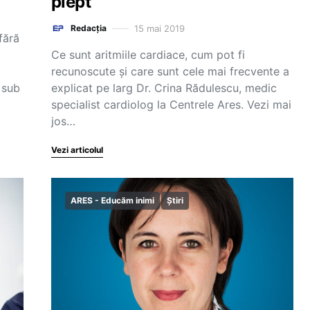
piept”
15 mai 2019
Redacția
fără
Ce sunt aritmiile cardiace, cum pot fi
recunoscute și care sunt cele mai frecvente a
 sub
explicat pe larg Dr. Crina Rădulescu, medic
specialist cardiolog la Centrele Ares. Vezi mai
jos…
Vezi articolul
ARES - Educăm inimi
Știri