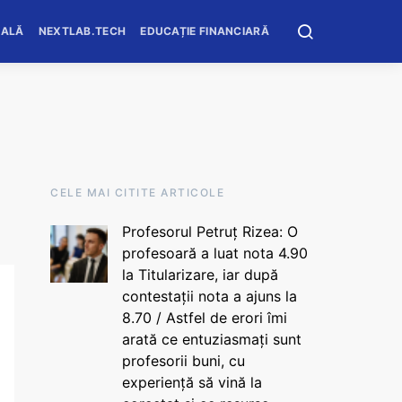
OALĂ
NEXTLAB.TECH
EDUCAȚIE FINANCIARĂ
CELE MAI CITITE ARTICOLE
Profesorul Petruț Rizea: O
profesoară a luat nota 4.90
la Titularizare, iar după
contestații nota a ajuns la
8.70 / Astfel de erori îmi
arată ce entuziasmați sunt
profesorii buni, cu
experiență să vină la