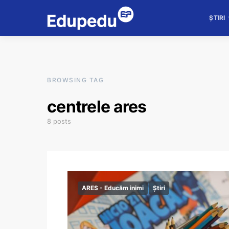
ȘTIRI
BROWSING TAG
centrele ares
8 posts
ARES - Educăm inimi
Știri