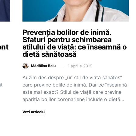
Prevenția bolilor de inimă.
Sfaturi pentru schimbarea
ent
stilului de viață: ce înseamnă o
dietă sănătoasă
1 aprilie 2019
Mădălina Belu
Auzim des despre „un stil de viață sănătos”
it
care previne bolile de inimă. Dar ce înseamnă
asta mai exact? Stilul de viață care previne
apariția bolilor coronariene include o dietă…
Vezi articolul