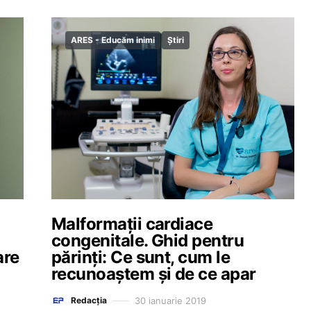
ARES - Educăm inimi
Știri
Malformații cardiace
congenitale. Ghid pentru
are
părinți: Ce sunt, cum le
recunoaștem și de ce apar
30 ianuarie 2019
Redacția