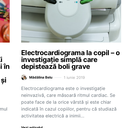
Electrocardiograma la copil – o
i
investigație simplă care
i în
depistează boli grave
1 iunie 2019
Mădălina Belu
 și
Electrocardiograma este o investigație
neinvazivă, care măsoară ritmul cardiac. Se
poate face de la orice vârstă și este chiar
amul
indicată în cazul copiilor, pentru că studiază
activitatea electrică a inimii…
Vezi articolul