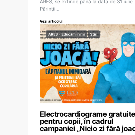
ARES, se extinde până la data de 31 iulie.
Părinții…
Vezi articolul
ARES - Educăm inimi
Știri
Electrocardiograme gratuit
pentru copii, în cadrul
campaniei „Nicio zi fără joa