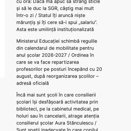
cu ora: Dacă mă apuc să strâng sticle
și să le duc la SGR, câștig mai mult
într-o zi / Statul îți aruncă niște
mărunțiș și îți cere să-i spui „salariu”.
Asta este umilință instituționalizată
Ministerul Educației schimbă regulile
din calendarul de mobilitate pentru
anul școlar 2026-2027 / Ordinea în
care se va face repartizarea
profesorilor pe posturi începând cu 20
august, după reorganizarea școlilor –
adresă oficială
Încă mai sunt școli în care consilierii
școlari își desfășoară activitatea prin
biblioteci, pe la cabinetul medical, pe
holuri sau în cancelarii, atrage atenția
consilierul școlar Aura Stănculescu /
Sunt spații inadecvate în care copilul