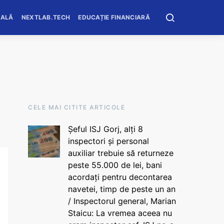
OALĂ
NEXTLAB.TECH
EDUCAȚIE FINANCIARĂ
CELE MAI CITITE ARTICOLE
Șeful ISJ Gorj, alți 8
inspectori și personal
auxiliar trebuie să returneze
peste 55.000 de lei, bani
acordați pentru decontarea
navetei, timp de peste un an
/ Inspectorul general, Marian
Staicu: La vremea aceea nu