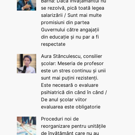
Barna: Dacă învățământul nu
se rezolvă, pică toată legea
salarizării / Sunt mai multe
promisiuni din partea
Guvernului către angajații
din educație și nu par a fi
respectate
Aura Stănculescu, consilier
școlar: Meseria de profesor
este un stres continuu și unii
sunt mai puțini rezistenți.
Este necesară o evaluare
psihiatrică din când în când /
De anul școlar viitor
evaluarea este obligatorie
Proceduri noi de
reorganizare pentru unitățile
de învățământ care nu au