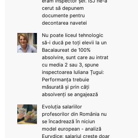
eram inspector șef. ISJ ne-a
cerut să depunem
documente pentru
decontarea navetei
Nu poate liceul tehnologic
să-i ducă pe toți elevii la un
Bacalaureat de 100%
absolvire, sunt care au intrat
cu media 2 sau 3, spune
inspectoarea Iuliana Țugui:
Performanța trebuie
măsurată și prin câți
absolvenți se angajează
Evoluția salariilor
profesorilor din România nu
se încadrează în niciun
model european - analiză
Eurydice: salariul crește doar