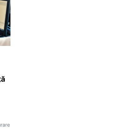
ță
urare