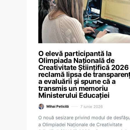
O elevă participantă la
Olimpiada Națională de
Creativitate Științifică 2026
reclamă lipsa de transparen
a evaluării și spune că a
transmis un memoriu
Ministerului Educației
7 iunie 2026
Mihai Peticilă
O nouă sesizare privind modul de desfăș
a Olimpiadei Naționale de Creativitate