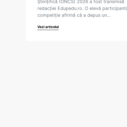
Științifică (ONCS) 2026 a fost transmisă
redacției Edupedu.ro. O elevă participant
competiție afirmă că a depus un…
Vezi articolul