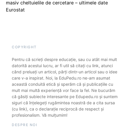
masiv cheltuielile de cercetare – ultimele date
Eurostat
COPYRIGHT
Pentru că scrieți despre educație, sau cu atât mai mult
datorită acestui lucru, ar fi util să citați cu link, atunci
când preluați un articol, părți dintr-un articol sau o idee
care v-a inspirat. Noi, la EduPedu.ro ne-am asumat
această conduită etică și sperăm că și publicațiile cu
mult mai multă experiență vor face la fel. Ne bucurăm
că găsiți subiecte interesante pe Edupedu.ro și suntem
siguri că înțelegeți rugămintea noastră de a cita sursa
(cu link), ca o declarație reciprocă de respect și
profesionalism. Vă mulțumim!
DESPRE NOI