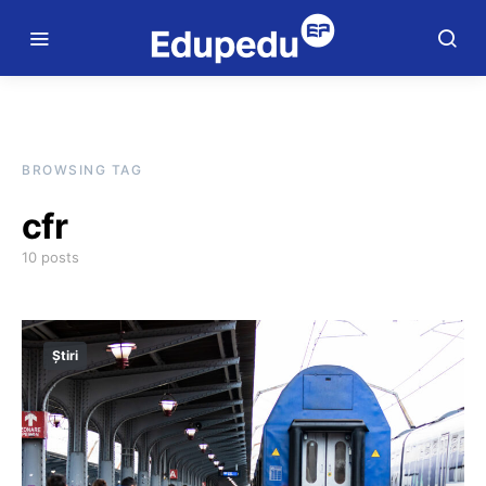
BROWSING TAG
cfr
10 posts
Știri