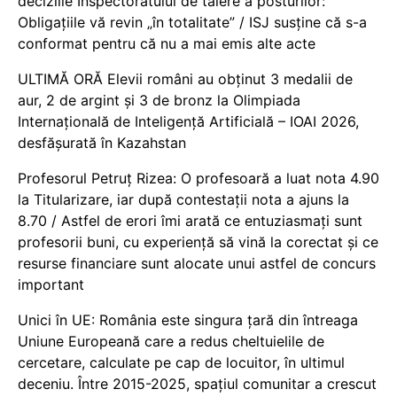
deciziile Inspectoratului de tăiere a posturilor:
Obligațiile vă revin „în totalitate” / ISJ susține că s-a
conformat pentru că nu a mai emis alte acte
ULTIMĂ ORĂ Elevii români au obținut 3 medalii de
aur, 2 de argint și 3 de bronz la Olimpiada
Internațională de Inteligență Artificială – IOAI 2026,
desfășurată în Kazahstan
Profesorul Petruț Rizea: O profesoară a luat nota 4.90
la Titularizare, iar după contestații nota a ajuns la
8.70 / Astfel de erori îmi arată ce entuziasmați sunt
profesorii buni, cu experiență să vină la corectat și ce
resurse financiare sunt alocate unui astfel de concurs
important
Unici în UE: România este singura țară din întreaga
Uniune Europeană care a redus cheltuielile de
cercetare, calculate pe cap de locuitor, în ultimul
deceniu. Între 2015-2025, spațiul comunitar a crescut