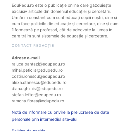
EduPedu.ro este o publicație online care găzduiește
exclusiv articole din domeniul educației și cercetării.
Urmărim constant cum sunt educați copiii noștri, cine și
cum face politicile din educație și cercetare, cine și cum
îi formează pe profesori, cât de adecvate la lumea în
care trăim sunt sistemele de educație și cercetare.
CONTACT REDACȚIE
Adrese e-mail
raluca.pantazi@edupedu.ro
mihai.peticila@edupedu.ro
costin.ionescu@edupedu.ro
alexa.stanescu@edupedu.ro
diana.ghimisi@edupedu.ro
stefan.lefter@edupedu.ro
ramona.florea@edupedu.ro
Notă de informare cu privire la prelucrarea de date
personale prin intermediul site-ului
Politica de cookie