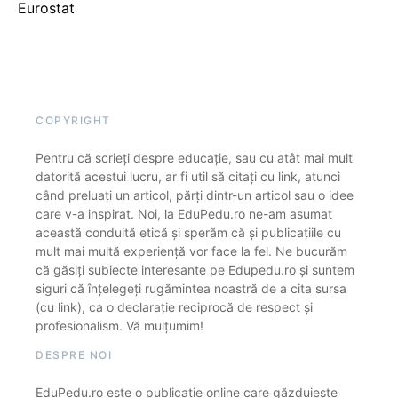
Eurostat
COPYRIGHT
Pentru că scrieți despre educație, sau cu atât mai mult
datorită acestui lucru, ar fi util să citați cu link, atunci
când preluați un articol, părți dintr-un articol sau o idee
care v-a inspirat. Noi, la EduPedu.ro ne-am asumat
această conduită etică și sperăm că și publicațiile cu
mult mai multă experiență vor face la fel. Ne bucurăm
că găsiți subiecte interesante pe Edupedu.ro și suntem
siguri că înțelegeți rugămintea noastră de a cita sursa
(cu link), ca o declarație reciprocă de respect și
profesionalism. Vă mulțumim!
DESPRE NOI
EduPedu.ro este o publicație online care găzduiește