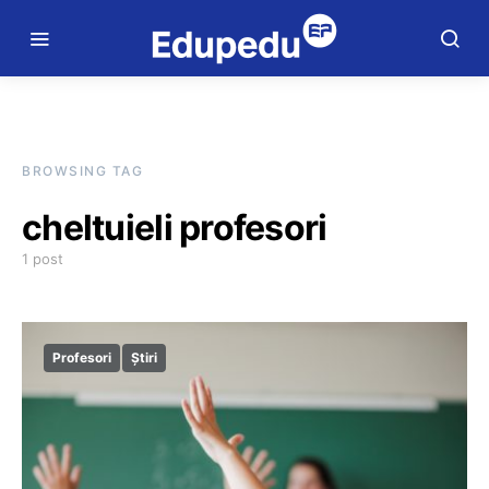
BROWSING TAG
cheltuieli profesori
1 post
Profesori
Știri