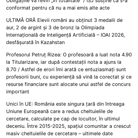
Obligațiile vă revin „în totalitate” / ISJ susține că s-a
conformat pentru că nu a mai emis alte acte
ULTIMĂ ORĂ Elevii români au obținut 3 medalii de
aur, 2 de argint și 3 de bronz la Olimpiada
Internațională de Inteligență Artificială – IOAI 2026,
desfășurată în Kazahstan
Profesorul Petruț Rizea: O profesoară a luat nota 4.90
la Titularizare, iar după contestații nota a ajuns la
8.70 / Astfel de erori îmi arată ce entuziasmați sunt
profesorii buni, cu experiență să vină la corectat și ce
resurse financiare sunt alocate unui astfel de concurs
important
Unici în UE: România este singura țară din întreaga
Uniune Europeană care a redus cheltuielile de
cercetare, calculate pe cap de locuitor, în ultimul
deceniu. Între 2015-2025, spațiul comunitar a crescut
masiv cheltuielile de cercetare – ultimele date