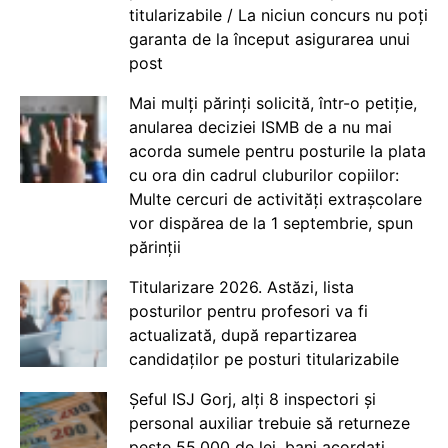
titularizabile / La niciun concurs nu poți
garanta de la început asigurarea unui
post
Mai mulți părinți solicită, într-o petiție,
anularea deciziei ISMB de a nu mai
acorda sumele pentru posturile la plata
cu ora din cadrul cluburilor copiilor:
Multe cercuri de activități extrașcolare
vor dispărea de la 1 septembrie, spun
părinții
Titularizare 2026. Astăzi, lista
posturilor pentru profesori va fi
actualizată, după repartizarea
candidaților pe posturi titularizabile
Șeful ISJ Gorj, alți 8 inspectori și
personal auxiliar trebuie să returneze
peste 55.000 de lei, bani acordați