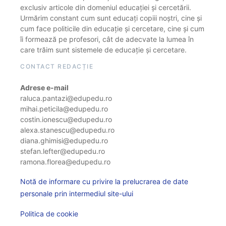
exclusiv articole din domeniul educației și cercetării.
Urmărim constant cum sunt educați copiii noștri, cine și
cum face politicile din educație și cercetare, cine și cum
îi formează pe profesori, cât de adecvate la lumea în
care trăim sunt sistemele de educație și cercetare.
CONTACT REDACȚIE
Adrese e-mail
raluca.pantazi@edupedu.ro
mihai.peticila@edupedu.ro
costin.ionescu@edupedu.ro
alexa.stanescu@edupedu.ro
diana.ghimisi@edupedu.ro
stefan.lefter@edupedu.ro
ramona.florea@edupedu.ro
Notă de informare cu privire la prelucrarea de date
personale prin intermediul site-ului
Politica de cookie