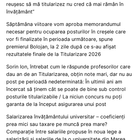
reușesc să mă titularizez nu cred că mai rămân în
învățământ”
Săptămâna viitoare vom aproba memorandumul
necesar pentru ocuparea posturilor în creșele care
vor fi finalizate în perioada următoare, spune
premierul Bolojan, la 2 zile după ce s-au afișat
rezultatele finale de la Titularizare 2026
Sorin Ion, întrebat cum le răspunde profesorilor care
dau an de an Titularizarea, obțin note mari, dar nu au
post pe perioadă nedeterminată: În ultimii ani am
încercat să ținem cât se poate de bine sub control
posturile titularizabile / La niciun concurs nu poți
garanta de la început asigurarea unui post
Salarizarea învățământului universitar – coeficienți
prea mici sau taxare pe muncă prea mare?
Comparație între salariile propuse în noua lege a
salarizării și salariile de la o universitate din Marea