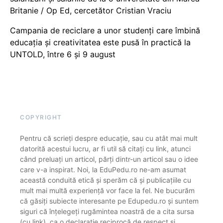
Britanie / Op Ed, cercetător Cristian Vraciu
Campania de reciclare a unor studenți care îmbină
educația și creativitatea este pusă în practică la
UNTOLD, între 6 și 9 august
COPYRIGHT
Pentru că scrieți despre educație, sau cu atât mai mult
datorită acestui lucru, ar fi util să citați cu link, atunci
când preluați un articol, părți dintr-un articol sau o idee
care v-a inspirat. Noi, la EduPedu.ro ne-am asumat
această conduită etică și sperăm că și publicațiile cu
mult mai multă experiență vor face la fel. Ne bucurăm
că găsiți subiecte interesante pe Edupedu.ro și suntem
siguri că înțelegeți rugămintea noastră de a cita sursa
(cu link), ca o declarație reciprocă de respect și