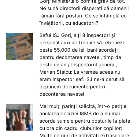
Gorj: Ministerul o comite grav de tot.
Ne sună directorii disperați că oamenii
rămân fără posturi. Ce se întâmplă cu
învățătorii, cu educatorii?
Șeful ISJ Gorj, alți 8 inspectori și
personal auxiliar trebuie să returneze
peste 55.000 de lei, bani acordați
pentru decontarea navetei, timp de
peste un an / Inspectorul general,
Marian Staicu: La vremea aceea nu
eram inspector șef. ISJ ne-a cerut să
depunem documente pentru
decontarea navetei
Mai mulți părinți solicită, într-o petiție,
anularea deciziei ISMB de a nu mai
acorda sumele pentru posturile la plata
cu ora din cadrul cluburilor copiilor:
Multe cercuri de activități extrașcolare