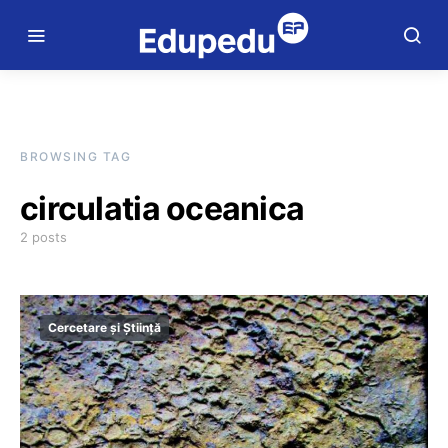
BROWSING TAG
circulatia oceanica
2 posts
Cercetare și Știință