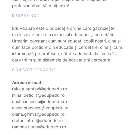
profesionalism. Vă mulțumim!
DESPRE NOI
EduPedu.ro este o publicație online care găzduiește
exclusiv articole din domeniul educației și cercetării.
Urmărim constant cum sunt educați copiii noștri, cine și
cum face politicile din educație și cercetare, cine și cum
îi formează pe profesori, cât de adecvate la lumea în
care trăim sunt sistemele de educație și cercetare.
CONTACT REDACȚIE
Adrese e-mail
raluca.pantazi@edupedu.ro
mihai.peticila@edupedu.ro
costin.ionescu@edupedu.ro
alexa.stanescu@edupedu.ro
diana.ghimisi@edupedu.ro
stefan.lefter@edupedu.ro
ramona.florea@edupedu.ro