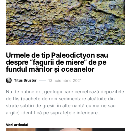
Urmele de tip Paleodictyon sau
despre “fagurii de miere” de pe
fundul mărilor şi oceanelor
13 noiembrie 2021
Titus Brustur
Nu de puţine ori, geologii care cercetează depozitele
de fliş (pachete de roci sedimentare alcătuite din
strate subţiri de gresii, în alternanţă cu marne sau
argile) identifică pe suprafeţele inferioare…
Vezi articolul