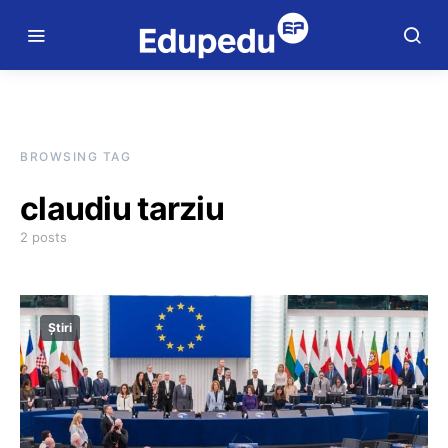
BROWSING TAG
claudiu tarziu
2 posts
Știri