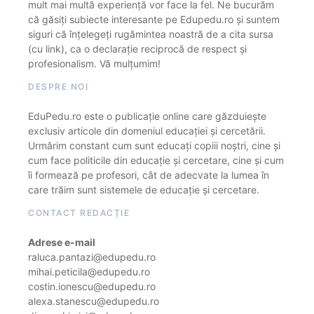
mult mai multă experiență vor face la fel. Ne bucurăm
că găsiți subiecte interesante pe Edupedu.ro și suntem
siguri că înțelegeți rugămintea noastră de a cita sursa
(cu link), ca o declarație reciprocă de respect și
profesionalism. Vă mulțumim!
DESPRE NOI
EduPedu.ro este o publicație online care găzduiește
exclusiv articole din domeniul educației și cercetării.
Urmărim constant cum sunt educați copiii noștri, cine și
cum face politicile din educație și cercetare, cine și cum
îi formează pe profesori, cât de adecvate la lumea în
care trăim sunt sistemele de educație și cercetare.
CONTACT REDACȚIE
Adrese e-mail
raluca.pantazi@edupedu.ro
mihai.peticila@edupedu.ro
costin.ionescu@edupedu.ro
alexa.stanescu@edupedu.ro