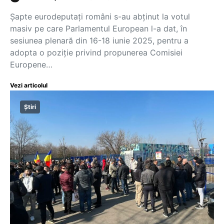
Șapte eurodeputați români s-au abținut la votul
masiv pe care Parlamentul European l-a dat, în
sesiunea plenară din 16-18 iunie 2025, pentru a
adopta o poziție privind propunerea Comisiei
Europene…
Vezi articolul
Știri