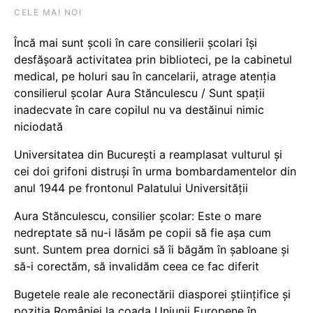
CELE MAI NOI
Încă mai sunt școli în care consilierii școlari își
desfășoară activitatea prin biblioteci, pe la cabinetul
medical, pe holuri sau în cancelarii, atrage atenția
consilierul școlar Aura Stănculescu / Sunt spații
inadecvate în care copilul nu va destăinui nimic
niciodată
Universitatea din București a reamplasat vulturul și
cei doi grifoni distruși în urma bombardamentelor din
anul 1944 pe frontonul Palatului Universității
Aura Stănculescu, consilier școlar: Este o mare
nedreptate să nu-i lăsăm pe copii să fie așa cum
sunt. Suntem prea dornici să îi băgăm în șabloane și
să-i corectăm, să invalidăm ceea ce fac diferit
Bugetele reale ale reconectării diasporei științifice și
poziția României la coada Uniunii Europene în