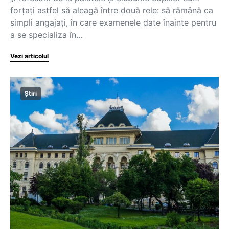
forțați astfel să aleagă între două rele: să rămână ca
simpli angajați, în care examenele date înainte pentru
a se specializa în…
Vezi articolul
Știri