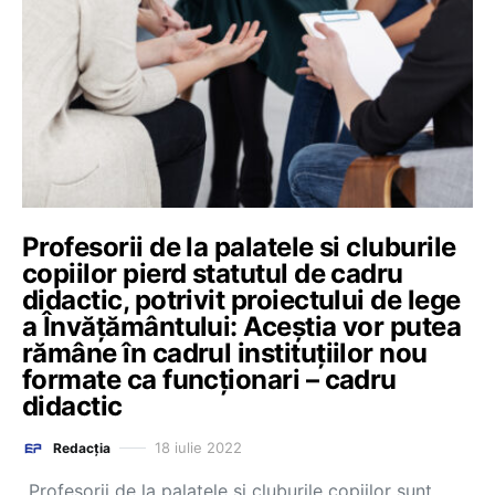
Profesorii de la palatele si cluburile
copiilor pierd statutul de cadru
didactic, potrivit proiectului de lege
a Învățământului: Aceștia vor putea
rămâne în cadrul instituțiilor nou
formate ca funcționari – cadru
didactic
18 iulie 2022
Redacția
„Profesorii de la palatele și cluburile copiilor sunt