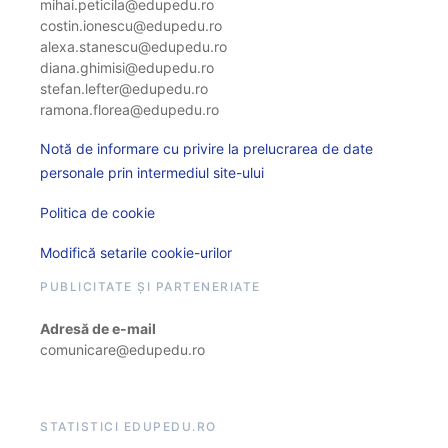
mihai.peticila@edupedu.ro
costin.ionescu@edupedu.ro
alexa.stanescu@edupedu.ro
diana.ghimisi@edupedu.ro
stefan.lefter@edupedu.ro
ramona.florea@edupedu.ro
Notă de informare cu privire la prelucrarea de date
personale prin intermediul site-ului
Politica de cookie
Modifică setarile cookie-urilor
PUBLICITATE ȘI PARTENERIATE
Adresă de e-mail
comunicare@edupedu.ro
STATISTICI EDUPEDU.RO