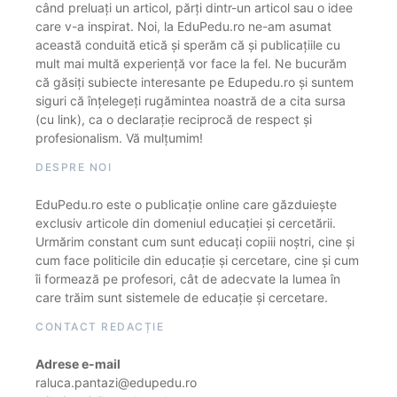
când preluați un articol, părți dintr-un articol sau o idee
care v-a inspirat. Noi, la EduPedu.ro ne-am asumat
această conduită etică și sperăm că și publicațiile cu
mult mai multă experiență vor face la fel. Ne bucurăm
că găsiți subiecte interesante pe Edupedu.ro și suntem
siguri că înțelegeți rugămintea noastră de a cita sursa
(cu link), ca o declarație reciprocă de respect și
profesionalism. Vă mulțumim!
DESPRE NOI
EduPedu.ro este o publicație online care găzduiește
exclusiv articole din domeniul educației și cercetării.
Urmărim constant cum sunt educați copiii noștri, cine și
cum face politicile din educație și cercetare, cine și cum
îi formează pe profesori, cât de adecvate la lumea în
care trăim sunt sistemele de educație și cercetare.
CONTACT REDACȚIE
Adrese e-mail
raluca.pantazi@edupedu.ro