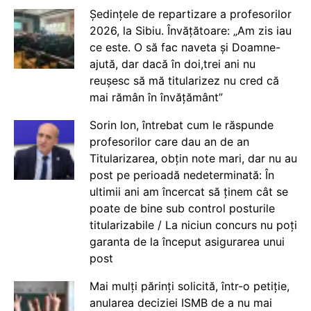
Ședințele de repartizare a profesorilor
2026, la Sibiu. Învățătoare: „Am zis iau
ce este. O să fac naveta și Doamne-
ajută, dar dacă în doi,trei ani nu
reușesc să mă titularizez nu cred că
mai rămân în învățământ”
Sorin Ion, întrebat cum le răspunde
profesorilor care dau an de an
Titularizarea, obțin note mari, dar nu au
post pe perioadă nedeterminată: În
ultimii ani am încercat să ținem cât se
poate de bine sub control posturile
titularizabile / La niciun concurs nu poți
garanta de la început asigurarea unui
post
Mai mulți părinți solicită, într-o petiție,
anularea deciziei ISMB de a nu mai