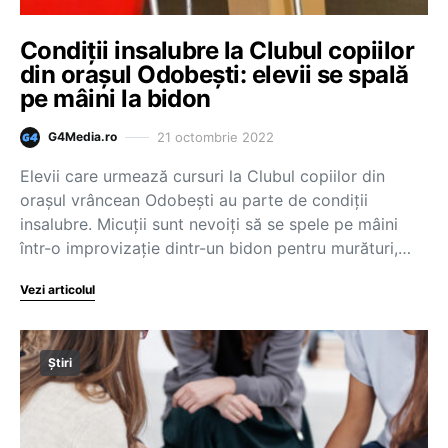
Condiții insalubre la Clubul copiilor
din orașul Odobești: elevii se spală
pe mâini la bidon
21 octombrie 2022
G4Media.ro
Elevii care urmează cursuri la Clubul copiilor din
orașul vrâncean Odobești au parte de condiții
insalubre. Micuții sunt nevoiți să se spele pe mâini
într-o improvizație dintr-un bidon pentru murături,…
Vezi articolul
Știri