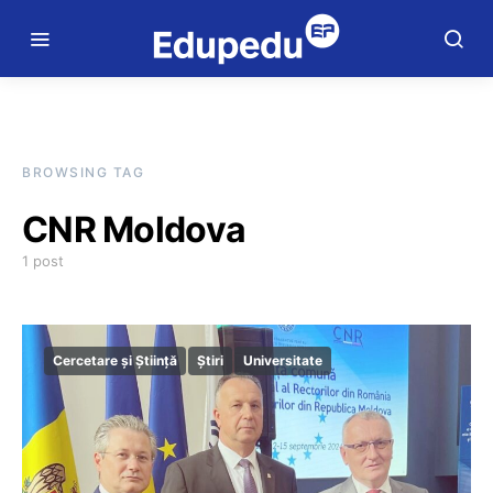
BROWSING TAG
CNR Moldova
1 post
Cercetare și Știință
Știri
Universitate