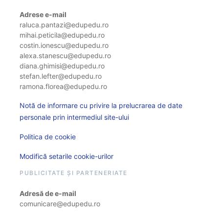
Adrese e-mail
raluca.pantazi@edupedu.ro
mihai.peticila@edupedu.ro
costin.ionescu@edupedu.ro
alexa.stanescu@edupedu.ro
diana.ghimisi@edupedu.ro
stefan.lefter@edupedu.ro
ramona.florea@edupedu.ro
Notă de informare cu privire la prelucrarea de date
personale prin intermediul site-ului
Politica de cookie
Modifică setarile cookie-urilor
PUBLICITATE ȘI PARTENERIATE
Adresă de e-mail
comunicare@edupedu.ro