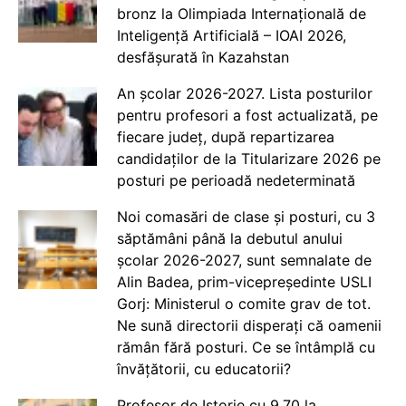
bronz la Olimpiada Internațională de
Inteligență Artificială – IOAI 2026,
desfășurată în Kazahstan
An școlar 2026-2027. Lista posturilor
pentru profesori a fost actualizată, pe
fiecare județ, după repartizarea
candidaților de la Titularizare 2026 pe
posturi pe perioadă nedeterminată
Noi comasări de clase și posturi, cu 3
săptămâni până la debutul anului
școlar 2026-2027, sunt semnalate de
Alin Badea, prim-vicepreședinte USLI
Gorj: Ministerul o comite grav de tot.
Ne sună directorii disperați că oamenii
rămân fără posturi. Ce se întâmplă cu
învățătorii, cu educatorii?
Profesor de Istorie cu 9.70 la