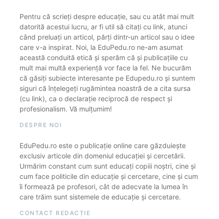
Pentru că scrieți despre educație, sau cu atât mai mult
datorită acestui lucru, ar fi util să citați cu link, atunci
când preluați un articol, părți dintr-un articol sau o idee
care v-a inspirat. Noi, la EduPedu.ro ne-am asumat
această conduită etică și sperăm că și publicațiile cu
mult mai multă experiență vor face la fel. Ne bucurăm
că găsiți subiecte interesante pe Edupedu.ro și suntem
siguri că înțelegeți rugămintea noastră de a cita sursa
(cu link), ca o declarație reciprocă de respect și
profesionalism. Vă mulțumim!
DESPRE NOI
EduPedu.ro este o publicație online care găzduiește
exclusiv articole din domeniul educației și cercetării.
Urmărim constant cum sunt educați copiii noștri, cine și
cum face politicile din educație și cercetare, cine și cum
îi formează pe profesori, cât de adecvate la lumea în
care trăim sunt sistemele de educație și cercetare.
CONTACT REDACȚIE