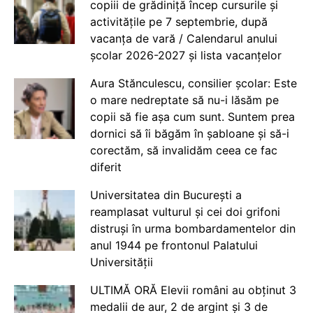
copiii de grădiniță încep cursurile și
activitățile pe 7 septembrie, după
vacanța de vară / Calendarul anului
școlar 2026-2027 și lista vacanțelor
Aura Stănculescu, consilier școlar: Este
o mare nedreptate să nu-i lăsăm pe
copii să fie așa cum sunt. Suntem prea
dornici să îi băgăm în șabloane și să-i
corectăm, să invalidăm ceea ce fac
diferit
Universitatea din București a
reamplasat vulturul și cei doi grifoni
distruși în urma bombardamentelor din
anul 1944 pe frontonul Palatului
Universității
ULTIMĂ ORĂ Elevii români au obținut 3
medalii de aur, 2 de argint și 3 de