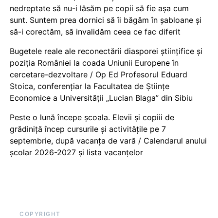
nedreptate să nu-i lăsăm pe copii să fie așa cum
sunt. Suntem prea dornici să îi băgăm în șabloane și
să-i corectăm, să invalidăm ceea ce fac diferit
Bugetele reale ale reconectării diasporei științifice și
poziția României la coada Uniunii Europene în
cercetare-dezvoltare / Op Ed Profesorul Eduard
Stoica, conferențiar la Facultatea de Științe
Economice a Universității „Lucian Blaga” din Sibiu
Peste o lună începe școala. Elevii și copiii de
grădiniță încep cursurile și activitățile pe 7
septembrie, după vacanța de vară / Calendarul anului
școlar 2026-2027 și lista vacanțelor
COPYRIGHT