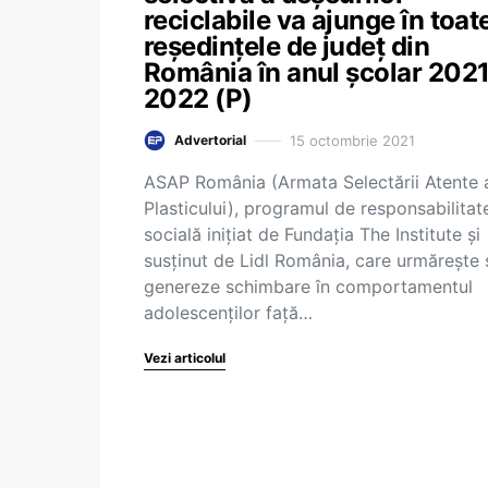
reciclabile va ajunge în toat
reședințele de județ din
România în anul școlar 202
2022 (P)
15 octombrie 2021
Advertorial
ASAP România (Armata Selectării Atente 
Plasticului), programul de responsabilitat
socială inițiat de Fundația The Institute și
susținut de Lidl România, care urmărește 
genereze schimbare în comportamentul
adolescenților față…
Vezi articolul