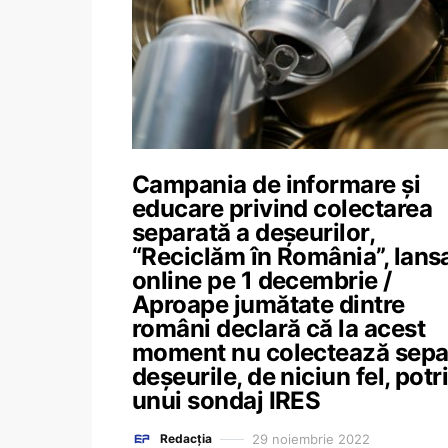
Campania de informare și
educare privind colectarea
separată a deșeurilor,
“Reciclăm în România”, lans
online pe 1 decembrie /
Aproape jumătate dintre
români declară că la acest
moment nu colectează sepa
deșeurile, de niciun fel, potri
unui sondaj IRES
29 noiembrie 2022
Redacția