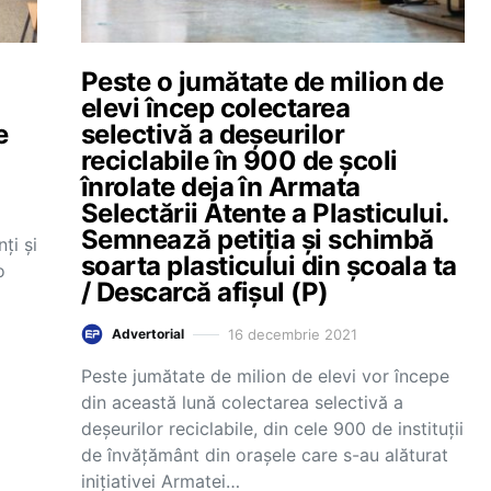
Peste o jumătate de milion de
elevi încep colectarea
e
selectivă a deșeurilor
reciclabile în 900 de școli
înrolate deja în Armata
Selectării Atente a Plasticului.
Semnează petiția și schimbă
ți și
soarta plasticului din școala ta
o
/ Descarcă afișul (P)
16 decembrie 2021
Advertorial
Peste jumătate de milion de elevi vor începe
din această lună colectarea selectivă a
deșeurilor reciclabile, din cele 900 de instituții
de învățământ din orașele care s-au alăturat
inițiativei Armatei…