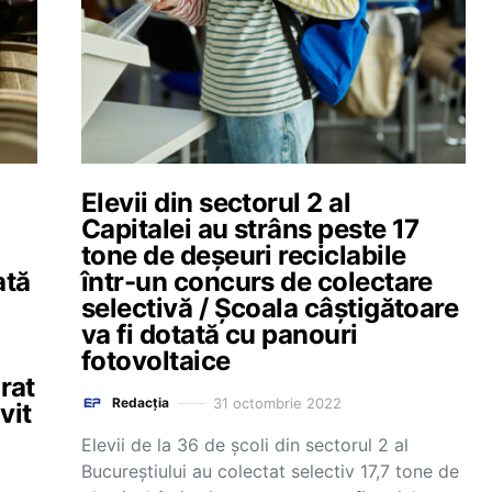
Elevii din sectorul 2 al
Capitalei au strâns peste 17
tone de deșeuri reciclabile
ată
într-un concurs de colectare
selectivă / Școala câștigătoare
va fi dotată cu panouri
fotovoltaice
rat
31 octombrie 2022
Redacția
vit
Elevii de la 36 de școli din sectorul 2 al
Bucureștiului au colectat selectiv 17,7 tone de