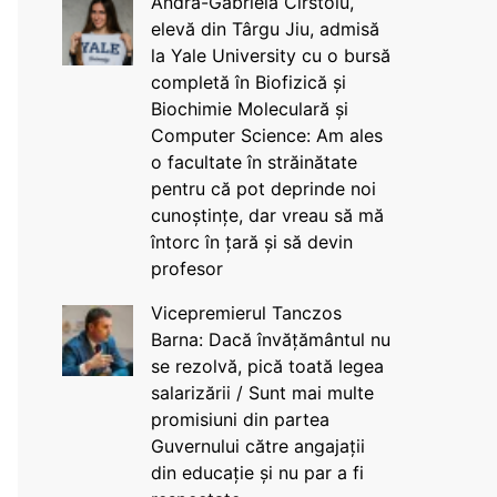
Andra-Gabriela Cîrstoiu,
elevă din Târgu Jiu, admisă
la Yale University cu o bursă
completă în Biofizică și
Biochimie Moleculară și
Computer Science: Am ales
o facultate în străinătate
pentru că pot deprinde noi
cunoștințe, dar vreau să mă
întorc în țară și să devin
profesor
Vicepremierul Tanczos
Barna: Dacă învățământul nu
se rezolvă, pică toată legea
salarizării / Sunt mai multe
promisiuni din partea
Guvernului către angajații
din educație și nu par a fi