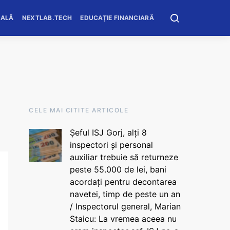
OALĂ
NEXTLAB.TECH
EDUCAȚIE FINANCIARĂ
CELE MAI CITITE ARTICOLE
Șeful ISJ Gorj, alți 8
inspectori și personal
auxiliar trebuie să returneze
peste 55.000 de lei, bani
acordați pentru decontarea
navetei, timp de peste un an
/ Inspectorul general, Marian
Staicu: La vremea aceea nu