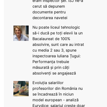
eram inspector șef. ISJ ne-a
cerut să depunem
documente pentru
decontarea navetei
Nu poate liceul tehnologic
să-i ducă pe toți elevii la un
Bacalaureat de 100%
absolvire, sunt care au intrat
cu media 2 sau 3, spune
inspectoarea Iuliana Țugui:
Performanța trebuie
măsurată și prin câți
absolvenți se angajează
Evoluția salariilor
profesorilor din România nu
se încadrează în niciun
model european - analiză
Eurydice: salariul crește doar