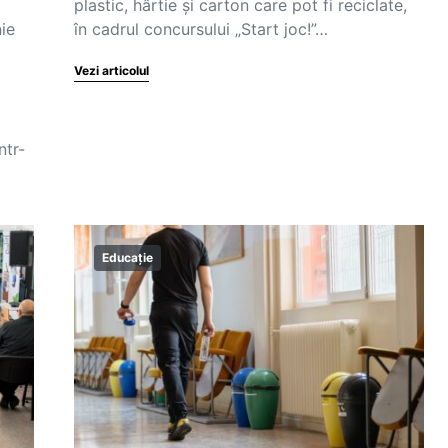
plastic, hârtie și carton care pot fi reciclate,
ie
în cadrul concursului „Start joc!”…
Vezi articolul
ntr-
Educație