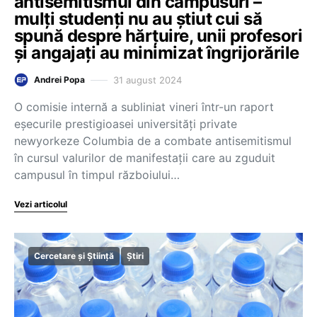
antisemitismul din campusuri –
mulți studenți nu au știut cui să
spună despre hărțuire, unii profesori
și angajați au minimizat îngrijorările
31 august 2024
Andrei Popa
O comisie internă a subliniat vineri într-un raport
eşecurile prestigioasei universităţi private
newyorkeze Columbia de a combate antisemitismul
în cursul valurilor de manifestaţii care au zguduit
campusul în timpul războiului…
Vezi articolul
Cercetare și Știință
Știri