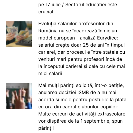
pe 17 iulie / Sectorul educației este
crucial
Evoluția salariilor profesorilor din
România nu se încadrează în niciun
model european - analiză Eurydice:
salariul crește doar 25 de ani în timpul
carierei, dar procesul e între statele cu
venituri mari pentru profesori încă de
la începutul carierei și cele cu cele mai
mici salarii
Mai mulți părinți solicită, într-o petiție,
anularea deciziei ISMB de a nu mai
acorda sumele pentru posturile la plata
cu ora din cadrul cluburilor copiilor:
Multe cercuri de activități extrașcolare
vor dispărea de la 1 septembrie, spun
părinții