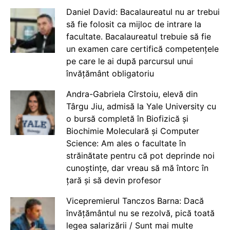
Daniel David: Bacalaureatul nu ar trebui
să fie folosit ca mijloc de intrare la
facultate. Bacalaureatul trebuie să fie
un examen care certifică competențele
pe care le ai după parcursul unui
învățământ obligatoriu
Andra-Gabriela Cîrstoiu, elevă din
Târgu Jiu, admisă la Yale University cu
o bursă completă în Biofizică și
Biochimie Moleculară și Computer
Science: Am ales o facultate în
străinătate pentru că pot deprinde noi
cunoștințe, dar vreau să mă întorc în
țară și să devin profesor
Vicepremierul Tanczos Barna: Dacă
învățământul nu se rezolvă, pică toată
legea salarizării / Sunt mai multe