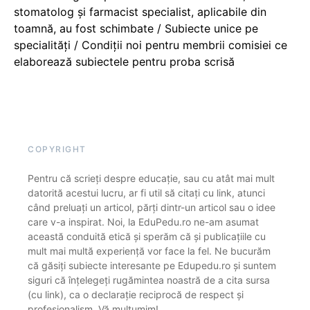
stomatolog și farmacist specialist, aplicabile din
toamnă, au fost schimbate / Subiecte unice pe
specialități / Condiții noi pentru membrii comisiei ce
elaborează subiectele pentru proba scrisă
COPYRIGHT
Pentru că scrieți despre educație, sau cu atât mai mult
datorită acestui lucru, ar fi util să citați cu link, atunci
când preluați un articol, părți dintr-un articol sau o idee
care v-a inspirat. Noi, la EduPedu.ro ne-am asumat
această conduită etică și sperăm că și publicațiile cu
mult mai multă experiență vor face la fel. Ne bucurăm
că găsiți subiecte interesante pe Edupedu.ro și suntem
siguri că înțelegeți rugămintea noastră de a cita sursa
(cu link), ca o declarație reciprocă de respect și
profesionalism. Vă mulțumim!