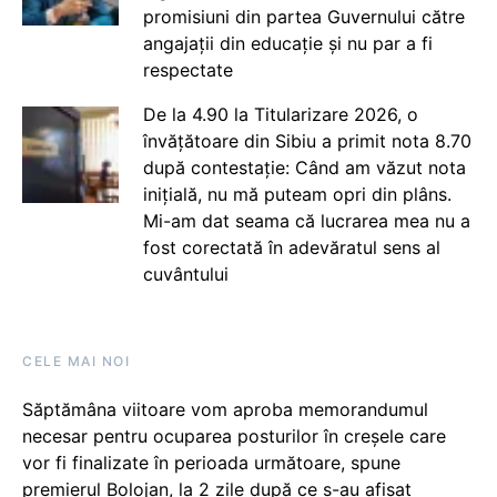
promisiuni din partea Guvernului către
angajații din educație și nu par a fi
respectate
De la 4.90 la Titularizare 2026, o
învățătoare din Sibiu a primit nota 8.70
după contestație: Când am văzut nota
inițială, nu mă puteam opri din plâns.
Mi-am dat seama că lucrarea mea nu a
fost corectată în adevăratul sens al
cuvântului
CELE MAI NOI
Săptămâna viitoare vom aproba memorandumul
necesar pentru ocuparea posturilor în creșele care
vor fi finalizate în perioada următoare, spune
premierul Bolojan, la 2 zile după ce s-au afișat