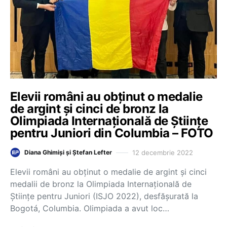
Elevii români au obținut o medalie
de argint și cinci de bronz la
Olimpiada Internațională de Științe
pentru Juniori din Columbia – FOTO
12 decembrie 2022
Diana Ghimiși și Ștefan Lefter
Elevii români au obținut o medalie de argint și cinci
medalii de bronz la Olimpiada Internațională de
Științe pentru Juniori (ISJO 2022), desfășurată la
Bogotá, Columbia. Olimpiada a avut loc…