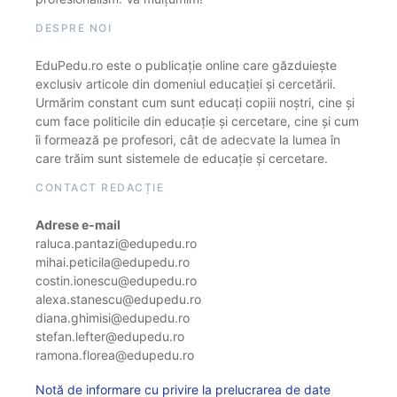
DESPRE NOI
EduPedu.ro este o publicație online care găzduiește
exclusiv articole din domeniul educației și cercetării.
Urmărim constant cum sunt educați copiii noștri, cine și
cum face politicile din educație și cercetare, cine și cum
îi formează pe profesori, cât de adecvate la lumea în
care trăim sunt sistemele de educație și cercetare.
CONTACT REDACȚIE
Adrese e-mail
raluca.pantazi@edupedu.ro
mihai.peticila@edupedu.ro
costin.ionescu@edupedu.ro
alexa.stanescu@edupedu.ro
diana.ghimisi@edupedu.ro
stefan.lefter@edupedu.ro
ramona.florea@edupedu.ro
Notă de informare cu privire la prelucrarea de date