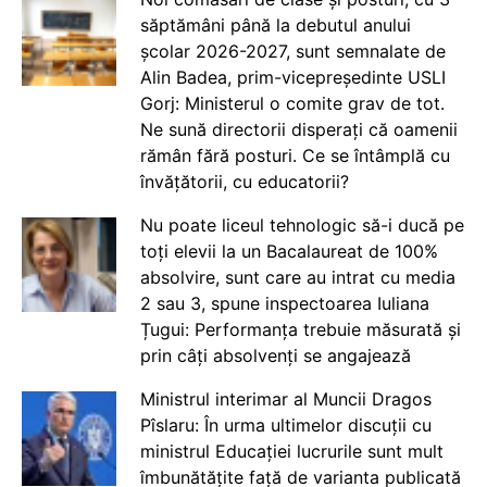
săptămâni până la debutul anului
școlar 2026-2027, sunt semnalate de
Alin Badea, prim-vicepreședinte USLI
Gorj: Ministerul o comite grav de tot.
Ne sună directorii disperați că oamenii
rămân fără posturi. Ce se întâmplă cu
învățătorii, cu educatorii?
Nu poate liceul tehnologic să-i ducă pe
toți elevii la un Bacalaureat de 100%
absolvire, sunt care au intrat cu media
2 sau 3, spune inspectoarea Iuliana
Țugui: Performanța trebuie măsurată și
prin câți absolvenți se angajează
Ministrul interimar al Muncii Dragos
Pîslaru: În urma ultimelor discuții cu
ministrul Educației lucrurile sunt mult
îmbunătățite față de varianta publicată