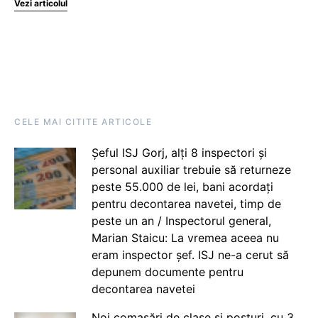
Vezi articolul
CELE MAI CITITE ARTICOLE
Șeful ISJ Gorj, alți 8 inspectori și
personal auxiliar trebuie să returneze
peste 55.000 de lei, bani acordați
pentru decontarea navetei, timp de
peste un an / Inspectorul general,
Marian Staicu: La vremea aceea nu
eram inspector șef. ISJ ne-a cerut să
depunem documente pentru
decontarea navetei
Noi comasări de clase și posturi, cu 3