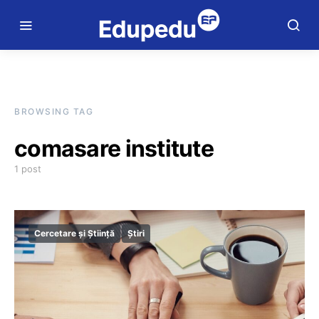
BROWSING TAG
comasare institute
1 post
Cercetare și Știință
Știri