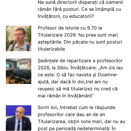
Ne sună directorii disperați că oamenii
rămân fără posturi. Ce se întâmplă cu
învățătorii, cu educatorii?
Profesor de Istorie cu 9.70 la
Titularizare 2026: Nu prea sunt mari
așteptările. Din păcate nu sunt posturi
titularizabile
Ședințele de repartizare a profesorilor
2026, la Sibiu. Învățătoare: „Am zis iau
ce este. O să fac naveta și Doamne-
ajută, dar dacă în doi,trei ani nu
reușesc să mă titularizez nu cred că
mai rămân în învățământ”
Sorin Ion, întrebat cum le răspunde
profesorilor care dau an de an
Titularizarea, obțin note mari, dar nu au
post pe perioadă nedeterminată: În