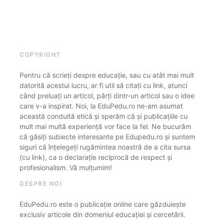
COPYRIGHT
Pentru că scrieți despre educație, sau cu atât mai mult
datorită acestui lucru, ar fi util să citați cu link, atunci
când preluați un articol, părți dintr-un articol sau o idee
care v-a inspirat. Noi, la EduPedu.ro ne-am asumat
această conduită etică și sperăm că și publicațiile cu
mult mai multă experiență vor face la fel. Ne bucurăm
că găsiți subiecte interesante pe Edupedu.ro și suntem
siguri că înțelegeți rugămintea noastră de a cita sursa
(cu link), ca o declarație reciprocă de respect și
profesionalism. Vă mulțumim!
DESPRE NOI
EduPedu.ro este o publicație online care găzduiește
exclusiv articole din domeniul educației și cercetării.