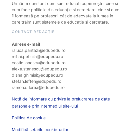
Urmărim constant cum sunt educați copiii noștri, cine și
cum face politicile din educație și cercetare, cine și cum
îi formează pe profesori, cât de adecvate la lumea în
care trăim sunt sistemele de educație și cercetare.
CONTACT REDACȚIE
Adrese e-mail
raluca.pantazi@edupedu.ro
mihai.peticila@edupedu.ro
costin.ionescu@edupedu.ro
alexa.stanescu@edupedu.ro
diana.ghimisi@edupedu.ro
stefan.lefter@edupedu.ro
ramona.florea@edupedu.ro
Notă de informare cu privire la prelucrarea de date
personale prin intermediul site-ului
Politica de cookie
Modifică setarile cookie-urilor