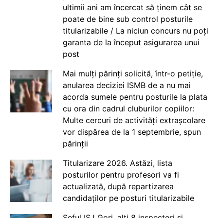
ultimii ani am încercat să ținem cât se
poate de bine sub control posturile
titularizabile / La niciun concurs nu poți
garanta de la început asigurarea unui
post
Mai mulți părinți solicită, într-o petiție,
anularea deciziei ISMB de a nu mai
acorda sumele pentru posturile la plata
cu ora din cadrul cluburilor copiilor:
Multe cercuri de activități extrașcolare
vor dispărea de la 1 septembrie, spun
părinții
Titularizare 2026. Astăzi, lista
posturilor pentru profesori va fi
actualizată, după repartizarea
candidaților pe posturi titularizabile
Șeful ISJ Gorj, alți 8 inspectori și