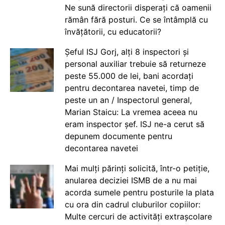
Ne sună directorii disperați că oamenii
rămân fără posturi. Ce se întâmplă cu
învățătorii, cu educatorii?
Șeful ISJ Gorj, alți 8 inspectori și
personal auxiliar trebuie să returneze
peste 55.000 de lei, bani acordați
pentru decontarea navetei, timp de
peste un an / Inspectorul general,
Marian Staicu: La vremea aceea nu
eram inspector șef. ISJ ne-a cerut să
depunem documente pentru
decontarea navetei
Mai mulți părinți solicită, într-o petiție,
anularea deciziei ISMB de a nu mai
acorda sumele pentru posturile la plata
cu ora din cadrul cluburilor copiilor:
Multe cercuri de activități extrașcolare