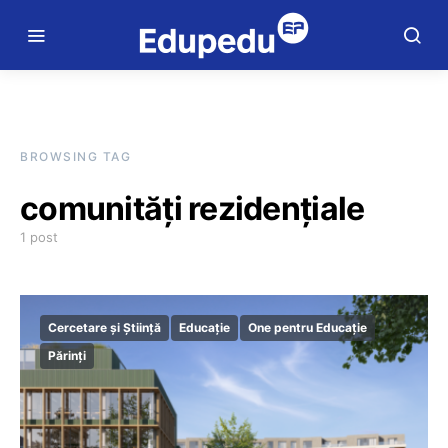
BROWSING TAG
comunități rezidențiale
1 post
Cercetare și Știință
Educație
One pentru Educație
Părinți