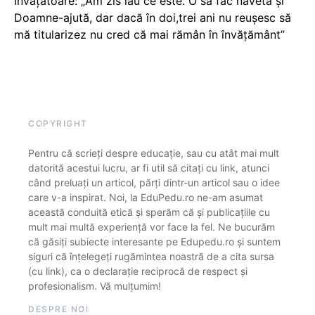
Învățătoare: „Am zis iau ce este. O să fac naveta și
Doamne-ajută, dar dacă în doi,trei ani nu reușesc să
mă titularizez nu cred că mai rămân în învățământ”
COPYRIGHT
Pentru că scrieți despre educație, sau cu atât mai mult
datorită acestui lucru, ar fi util să citați cu link, atunci
când preluați un articol, părți dintr-un articol sau o idee
care v-a inspirat. Noi, la EduPedu.ro ne-am asumat
această conduită etică și sperăm că și publicațiile cu
mult mai multă experiență vor face la fel. Ne bucurăm
că găsiți subiecte interesante pe Edupedu.ro și suntem
siguri că înțelegeți rugămintea noastră de a cita sursa
(cu link), ca o declarație reciprocă de respect și
profesionalism. Vă mulțumim!
DESPRE NOI