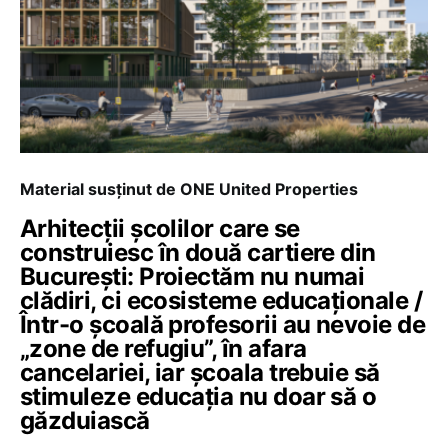
Material susținut de ONE United Properties
Arhitecții școlilor care se
construiesc în două cartiere din
București: Proiectăm nu numai
clădiri, ci ecosisteme educaționale /
Într-o școală profesorii au nevoie de
„zone de refugiu”, în afara
cancelariei, iar școala trebuie să
stimuleze educația nu doar să o
găzduiască