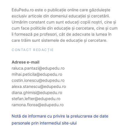
EduPedu.ro este o publicație online care găzduiește
exclusiv articole din domeniul educației și cercetării.
Urmărim constant cum sunt educați copiii noștri, cine și
cum face politicile din educație și cercetare, cine și cum
îi formează pe profesori, cât de adecvate la lumea în
care trăim sunt sistemele de educație și cercetare.
CONTACT REDACȚIE
Adrese e-mail
raluca.pantazi@edupedu.ro
mihai.peticila@edupedu.ro
costin.ionescu@edupedu.ro
alexa.stanescu@edupedu.ro
diana.ghimisi@edupedu.ro
stefan.lefter@edupedu.ro
ramona.florea@edupedu.ro
Notă de informare cu privire la prelucrarea de date
personale prin intermediul site-ului