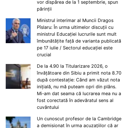
vor dispărea de la 1 septembrie, spun
părinții
Ministrul interimar al Muncii Dragos
Pîslaru: În urma ultimelor discuții cu
ministrul Educației lucrurile sunt mult
îmbunătățite față de varianta publicată
pe 17 iulie / Sectorul educației este
crucial
De la 4.90 la Titularizare 2026, o
învățătoare din Sibiu a primit nota 8.70
după contestație: Când am văzut nota
inițială, nu mă puteam opri din plâns.
Mi-am dat seama că lucrarea mea nu a
fost corectată în adevăratul sens al
cuvântului
Un cunoscut profesor de la Cambridge
a demisionat în urma acuzațiilor că ar