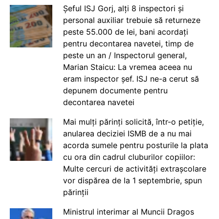
Șeful ISJ Gorj, alți 8 inspectori și
personal auxiliar trebuie să returneze
peste 55.000 de lei, bani acordați
pentru decontarea navetei, timp de
peste un an / Inspectorul general,
Marian Staicu: La vremea aceea nu
eram inspector șef. ISJ ne-a cerut să
depunem documente pentru
decontarea navetei
Mai mulți părinți solicită, într-o petiție,
anularea deciziei ISMB de a nu mai
acorda sumele pentru posturile la plata
cu ora din cadrul cluburilor copiilor:
Multe cercuri de activități extrașcolare
vor dispărea de la 1 septembrie, spun
părinții
Ministrul interimar al Muncii Dragos