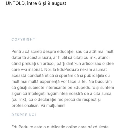
UNTOLD, între 6 și 9 august
COPYRIGHT
Pentru că scrieți despre educație, sau cu atât mai mult
datorită acestui lucru, ar fi util să citați cu link, atunci
când preluați un articol, părți dintr-un articol sau o idee
care v-a inspirat. Noi, la EduPedu.ro ne-am asumat
această conduită etică și sperăm că și publicațiile cu
mult mai multă experiență vor face la fel. Ne bucurăm
că găsiți subiecte interesante pe Edupedu.ro și suntem
siguri că înțelegeți rugămintea noastră de a cita sursa
(cu link), ca o declarație reciprocă de respect și
profesionalism. Vă mulțumim!
DESPRE NOI
EduPedu.ro este o publicație online care găzduiește