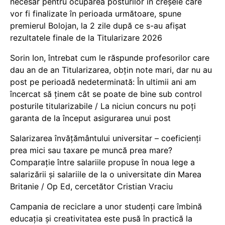
necesar pentru ocuparea posturilor în creșele care
vor fi finalizate în perioada următoare, spune
premierul Bolojan, la 2 zile după ce s-au afișat
rezultatele finale de la Titularizare 2026
Sorin Ion, întrebat cum le răspunde profesorilor care
dau an de an Titularizarea, obțin note mari, dar nu au
post pe perioadă nedeterminată: În ultimii ani am
încercat să ținem cât se poate de bine sub control
posturile titularizabile / La niciun concurs nu poți
garanta de la început asigurarea unui post
Salarizarea învățământului universitar – coeficienți
prea mici sau taxare pe muncă prea mare?
Comparație între salariile propuse în noua lege a
salarizării și salariile de la o universitate din Marea
Britanie / Op Ed, cercetător Cristian Vraciu
Campania de reciclare a unor studenți care îmbină
educația și creativitatea este pusă în practică la