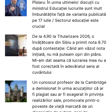
Pîslaru: În urma ultimelor discuții cu
ministrul Educației lucrurile sunt mult
îmbunătățite față de varianta publicată
pe 17 iulie / Sectorul educației este
crucial
De la 4.90 la Titularizare 2026, o
învățătoare din Sibiu a primit nota 8.70
după contestație: Când am văzut nota
inițială, nu mă puteam opri din plâns.
Mi-am dat seama că lucrarea mea nu a
fost corectată în adevăratul sens al
cuvântului
Un cunoscut profesor de la Cambridge
a demisionat în urma acuzațiilor că ar
fi plagiat sau ar fi exagerat în privința
realizărilor sale, promovate printr-o
poveste de viață marcată de un