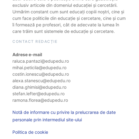
exclusiv articole din domeniul educației și cercetării.
Urmărim constant cum sunt educați copiii noștri, cine și
cum face politicile din educație și cercetare, cine și cum
îi formează pe profesori, cât de adecvate la lumea în
care trăim sunt sistemele de educație și cercetare.
CONTACT REDACȚIE
Adrese e-mail
raluca.pantazi@edupedu.ro
mihai.peticila@edupedu.ro
costin.ionescu@edupedu.ro
alexa.stanescu@edupedu.ro
diana.ghimisi@edupedu.ro
stefan.lefter@edupedu.ro
ramona.florea@edupedu.ro
Notă de informare cu privire la prelucrarea de date
personale prin intermediul site-ului
Politica de cookie