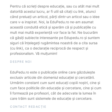
Pentru că scrieți despre educație, sau cu atât mai mult
datorită acestui lucru, ar fi util să citați cu link, atunci
când preluați un articol, părți dintr-un articol sau o idee
care v-a inspirat. Noi, la EduPedu.ro ne-am asumat
această conduită etică și sperăm că și publicațiile cu
mult mai multă experiență vor face la fel. Ne bucurăm
că găsiți subiecte interesante pe Edupedu.ro și suntem
siguri că înțelegeți rugămintea noastră de a cita sursa
(cu link), ca o declarație reciprocă de respect și
profesionalism. Vă mulțumim!
DESPRE NOI
EduPedu.ro este o publicație online care găzduiește
exclusiv articole din domeniul educației și cercetării.
Urmărim constant cum sunt educați copiii noștri, cine și
cum face politicile din educație și cercetare, cine și cum
îi formează pe profesori, cât de adecvate la lumea în
care trăim sunt sistemele de educație și cercetare.
CONTACT REDACȚIE