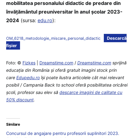
mobilitatea personalului didactic de predare din
învățământul preuniversitar în anul școlar 2023-
2024
(sursa:
edu.ro
):
Descarcă
OM_6218_metodologie_miscare_personal_didactic
fișier
Foto: ©
Fizkes
|
Dreamstime.com
/
Dreamstime.com
sprijină
educaţia din România şi oferă gratuit imagini stock prin
care
Edupedu.ro
îşi poate ilustra articolele cât mai relevant
posibil / Campania Back to school oferă posibilitatea oricărei
școli, profesor sau elev să
descarce imagini de calitate cu
50% discount
.
Similare
Concursul de angajare pentru profesorii suplinitori 2023.