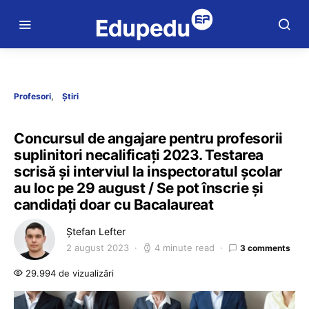
Profesori
Știri
Concursul de angajare pentru profesorii
suplinitori necalificați 2023. Testarea
scrisă și interviul la inspectoratul școlar
au loc pe 29 august / Se pot înscrie și
candidați doar cu Bacalaureat
Ștefan Lefter
2 august 2023
4 minute read
3 comments
29.994 de vizualizări