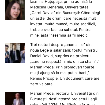
Iasmina Huțupașu, prima admisă la
Medicină Generală, Universitatea
„Carol Davila” din București: Când alegi
un astfel de drum, care necesită mult
învățat, multă muncă, multe sacrificii,
trebuie s-o faci cu sufletul. Pentru
mine, asta înseamnă să fii medic
Trei rectori despre „anomaliile” din
noua Lege a salarizării: fostul ministru
Daniel David, surprins de proiectul
„care nu respectă nimic din ce știam” /
Marian Preda: Prin promovări foarte
mulți ajung să ia mai puțini bani /
Remus Pricopie: Un document care are
zero valoare
Marian Preda, rectorul Universității din
București, desființează proiectul Legii
salarizării 2026: Modificările în zona