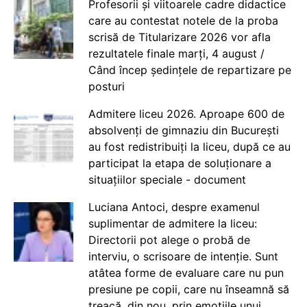
Profesorii și viitoarele cadre didactice
care au contestat notele de la proba
scrisă de Titularizare 2026 vor afla
rezultatele finale marți, 4 august /
Când încep ședințele de repartizare pe
posturi
Admitere liceu 2026. Aproape 600 de
absolvenți de gimnaziu din București
au fost redistribuiți la liceu, după ce au
participat la etapa de soluționare a
situațiilor speciale - document
Luciana Antoci, despre examenul
suplimentar de admitere la liceu:
Directorii pot alege o probă de
interviu, o scrisoare de intenție. Sunt
atâtea forme de evaluare care nu pun
presiune pe copii, care nu înseamnă să
treacă, din nou, prin emoțiile unui