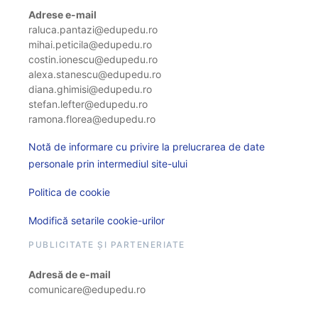
Adrese e-mail
raluca.pantazi@edupedu.ro
mihai.peticila@edupedu.ro
costin.ionescu@edupedu.ro
alexa.stanescu@edupedu.ro
diana.ghimisi@edupedu.ro
stefan.lefter@edupedu.ro
ramona.florea@edupedu.ro
Notă de informare cu privire la prelucrarea de date
personale prin intermediul site-ului
Politica de cookie
Modifică setarile cookie-urilor
PUBLICITATE ȘI PARTENERIATE
Adresă de e-mail
comunicare@edupedu.ro