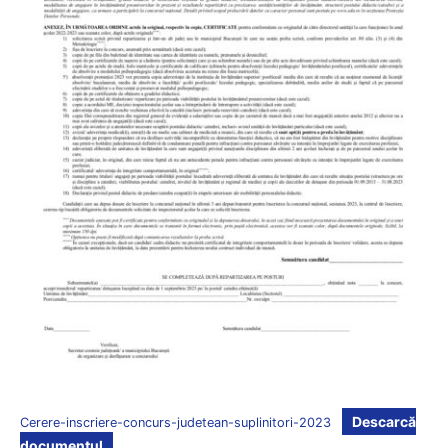
Descarcă
Cerere-inscriere-concurs-judetean-suplinitori-2023
documentul