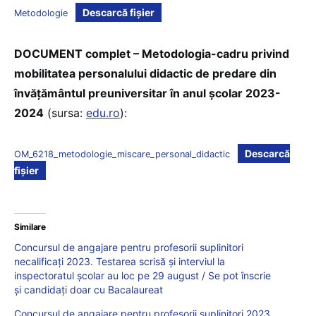
Descarcă fișier
Metodologie
DOCUMENT complet – Metodologia-cadru privind
mobilitatea personalului didactic de predare din
învățământul preuniversitar în anul școlar 2023-
2024
(sursa:
edu.ro
):
Descarcă
OM_6218_metodologie_miscare_personal_didactic
fișier
Similare
Concursul de angajare pentru profesorii suplinitori
necalificați 2023. Testarea scrisă și interviul la
inspectoratul școlar au loc pe 29 august / Se pot înscrie
și candidați doar cu Bacalaureat
Concursul de angajare pentru profesorii suplinitori 2023.