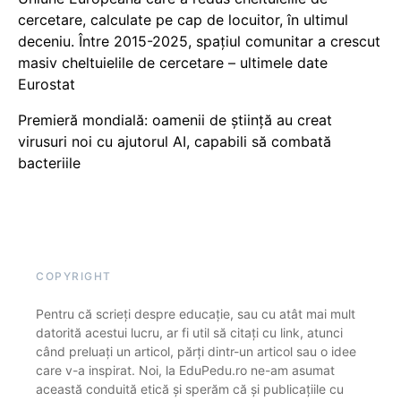
cercetare, calculate pe cap de locuitor, în ultimul
deceniu. Între 2015-2025, spațiul comunitar a crescut
masiv cheltuielile de cercetare – ultimele date
Eurostat
Premieră mondială: oamenii de știință au creat
virusuri noi cu ajutorul AI, capabili să combată
bacteriile
COPYRIGHT
Pentru că scrieți despre educație, sau cu atât mai mult
datorită acestui lucru, ar fi util să citați cu link, atunci
când preluați un articol, părți dintr-un articol sau o idee
care v-a inspirat. Noi, la EduPedu.ro ne-am asumat
această conduită etică și sperăm că și publicațiile cu