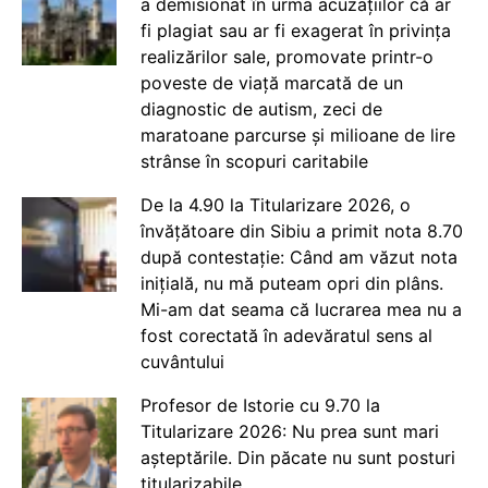
a demisionat în urma acuzațiilor că ar
fi plagiat sau ar fi exagerat în privința
realizărilor sale, promovate printr-o
poveste de viață marcată de un
diagnostic de autism, zeci de
maratoane parcurse și milioane de lire
strânse în scopuri caritabile
De la 4.90 la Titularizare 2026, o
învățătoare din Sibiu a primit nota 8.70
după contestație: Când am văzut nota
inițială, nu mă puteam opri din plâns.
Mi-am dat seama că lucrarea mea nu a
fost corectată în adevăratul sens al
cuvântului
Profesor de Istorie cu 9.70 la
Titularizare 2026: Nu prea sunt mari
așteptările. Din păcate nu sunt posturi
titularizabile