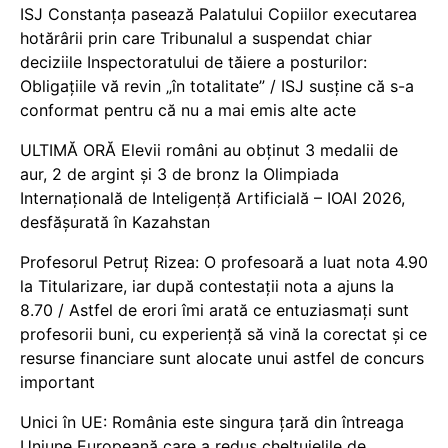
ISJ Constanța pasează Palatului Copiilor executarea
hotărârii prin care Tribunalul a suspendat chiar
deciziile Inspectoratului de tăiere a posturilor:
Obligațiile vă revin „în totalitate” / ISJ susține că s-a
conformat pentru că nu a mai emis alte acte
ULTIMĂ ORĂ Elevii români au obținut 3 medalii de
aur, 2 de argint și 3 de bronz la Olimpiada
Internațională de Inteligență Artificială – IOAI 2026,
desfășurată în Kazahstan
Profesorul Petruț Rizea: O profesoară a luat nota 4.90
la Titularizare, iar după contestații nota a ajuns la
8.70 / Astfel de erori îmi arată ce entuziasmați sunt
profesorii buni, cu experiență să vină la corectat și ce
resurse financiare sunt alocate unui astfel de concurs
important
Unici în UE: România este singura țară din întreaga
Uniune Europeană care a redus cheltuielile de