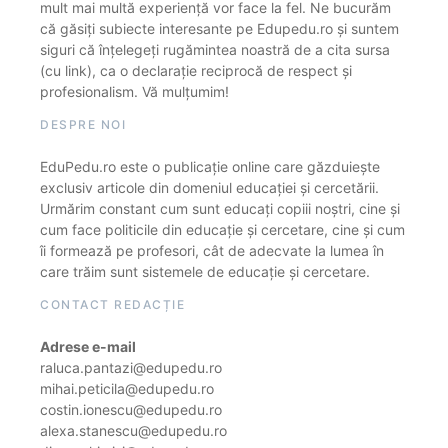
mult mai multă experiență vor face la fel. Ne bucurăm
că găsiți subiecte interesante pe Edupedu.ro și suntem
siguri că înțelegeți rugămintea noastră de a cita sursa
(cu link), ca o declarație reciprocă de respect și
profesionalism. Vă mulțumim!
DESPRE NOI
EduPedu.ro este o publicație online care găzduiește
exclusiv articole din domeniul educației și cercetării.
Urmărim constant cum sunt educați copiii noștri, cine și
cum face politicile din educație și cercetare, cine și cum
îi formează pe profesori, cât de adecvate la lumea în
care trăim sunt sistemele de educație și cercetare.
CONTACT REDACȚIE
Adrese e-mail
raluca.pantazi@edupedu.ro
mihai.peticila@edupedu.ro
costin.ionescu@edupedu.ro
alexa.stanescu@edupedu.ro