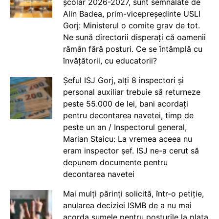
școlar 2026-2027, sunt semnalate de
Alin Badea, prim-vicepreședinte USLI
Gorj: Ministerul o comite grav de tot.
Ne sună directorii disperați că oamenii
rămân fără posturi. Ce se întâmplă cu
învățătorii, cu educatorii?
Șeful ISJ Gorj, alți 8 inspectori și
personal auxiliar trebuie să returneze
peste 55.000 de lei, bani acordați
pentru decontarea navetei, timp de
peste un an / Inspectorul general,
Marian Staicu: La vremea aceea nu
eram inspector șef. ISJ ne-a cerut să
depunem documente pentru
decontarea navetei
Mai mulți părinți solicită, într-o petiție,
anularea deciziei ISMB de a nu mai
acorda sumele pentru posturile la plata