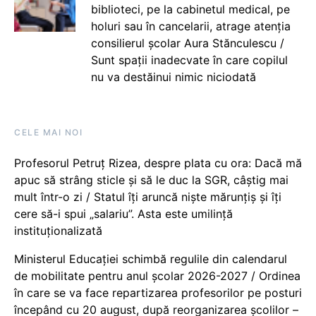
biblioteci, pe la cabinetul medical, pe
holuri sau în cancelarii, atrage atenția
consilierul școlar Aura Stănculescu /
Sunt spații inadecvate în care copilul
nu va destăinui nimic niciodată
CELE MAI NOI
Profesorul Petruț Rizea, despre plata cu ora: Dacă mă
apuc să strâng sticle și să le duc la SGR, câștig mai
mult într-o zi / Statul îți aruncă niște mărunțiș și îți
cere să-i spui „salariu”. Asta este umilință
instituționalizată
Ministerul Educației schimbă regulile din calendarul
de mobilitate pentru anul școlar 2026-2027 / Ordinea
în care se va face repartizarea profesorilor pe posturi
începând cu 20 august, după reorganizarea școlilor –