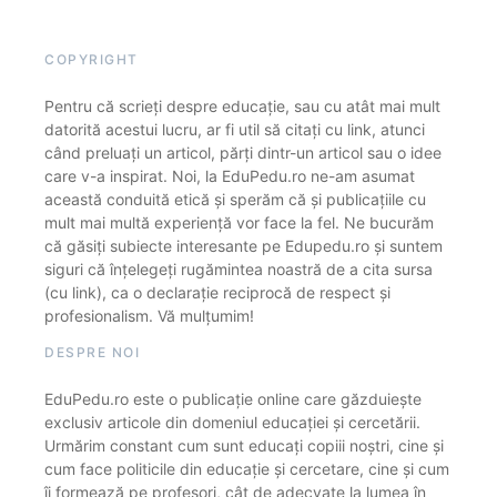
COPYRIGHT
Pentru că scrieți despre educație, sau cu atât mai mult
datorită acestui lucru, ar fi util să citați cu link, atunci
când preluați un articol, părți dintr-un articol sau o idee
care v-a inspirat. Noi, la EduPedu.ro ne-am asumat
această conduită etică și sperăm că și publicațiile cu
mult mai multă experiență vor face la fel. Ne bucurăm
că găsiți subiecte interesante pe Edupedu.ro și suntem
siguri că înțelegeți rugămintea noastră de a cita sursa
(cu link), ca o declarație reciprocă de respect și
profesionalism. Vă mulțumim!
DESPRE NOI
EduPedu.ro este o publicație online care găzduiește
exclusiv articole din domeniul educației și cercetării.
Urmărim constant cum sunt educați copiii noștri, cine și
cum face politicile din educație și cercetare, cine și cum
îi formează pe profesori, cât de adecvate la lumea în