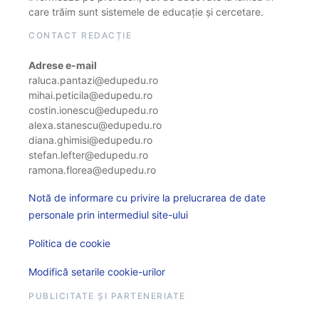
care trăim sunt sistemele de educație și cercetare.
CONTACT REDACȚIE
Adrese e-mail
raluca.pantazi@edupedu.ro
mihai.peticila@edupedu.ro
costin.ionescu@edupedu.ro
alexa.stanescu@edupedu.ro
diana.ghimisi@edupedu.ro
stefan.lefter@edupedu.ro
ramona.florea@edupedu.ro
Notă de informare cu privire la prelucrarea de date
personale prin intermediul site-ului
Politica de cookie
Modifică setarile cookie-urilor
PUBLICITATE ȘI PARTENERIATE