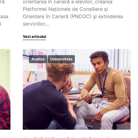
eră
orientarea în carieră a elevilor, crearea
Platformei Naționale de Consiliere și
lasa
Orientare în Carieră (PNCOC) și extinderea
i
serviciilor…
Vezi articolul
Analize
Universitate