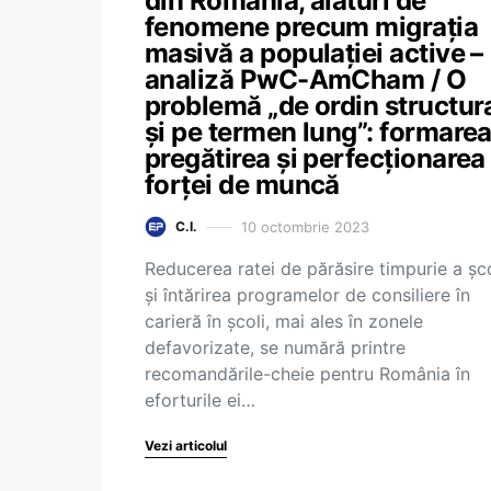
din România, alături de
fenomene precum migrația
masivă a populației active –
analiză PwC-AmCham / O
problemă „de ordin structur
și pe termen lung”: formarea
pregătirea și perfecționarea
forței de muncă
10 octombrie 2023
C.I.
Reducerea ratei de părăsire timpurie a șco
și întărirea programelor de consiliere în
carieră în școli, mai ales în zonele
defavorizate, se numără printre
recomandările-cheie pentru România în
eforturile ei…
Vezi articolul