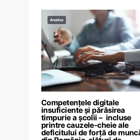
Analize
Competențele digitale
insuficiente și părăsirea
timpurie a școlii – incluse
printre cauzele-cheie ale
deficitului de forță de munc