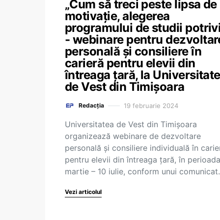
„Cum să treci peste lipsa de
motivație, alegerea
programului de studii potrivit”
- webinare pentru dezvoltar
personală şi consiliere în
carieră pentru elevii din
întreaga ţară, la Universitat
de Vest din Timişoara
19 februarie 2024
Redacția
Universitatea de Vest din Timișoara
organizează webinare de dezvoltare
personală și consiliere individuală în carie
pentru elevii din întreaga ţară, în perioada
martie – 10 iulie, conform unui comunica
Vezi articolul