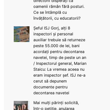
directorii disperați că
oamenii rămân fără posturi.
Ce se întâmplă cu
învățătorii, cu educatorii?
Șeful ISJ Gorj, alți 8
inspectori și personal
auxiliar trebuie să returneze
peste 55.000 de lei, bani
acordați pentru decontarea
navetei, timp de peste un an
/ Inspectorul general, Marian
Staicu: La vremea aceea nu
eram inspector șef. ISJ ne-a
cerut să depunem
documente pentru
decontarea navetei
Mai mulți părinți solicită,
într-o petiție, anularea