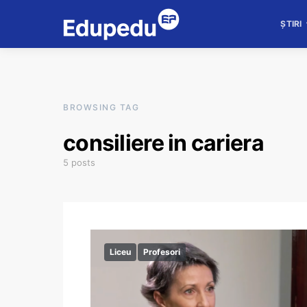
ȘTIRI
BROWSING TAG
consiliere in cariera
5 posts
Liceu
Profesori