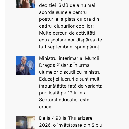
deciziei ISMB de a nu mai
acorda sumele pentru
posturile la plata cu ora din
cadrul cluburilor copiilor:
Multe cercuri de activități
extrașcolare vor dispărea de
la 1 septembrie, spun părinții
Ministrul interimar al Muncii
Dragos Pîslaru: În urma
ultimelor discuții cu ministrul
Educației lucrurile sunt mult
îmbunătățite față de varianta
publicată pe 17 iulie /
Sectorul educației este
crucial
De la 4.90 la Titularizare
2026, o învățătoare din Sibiu