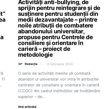
Activități anti-bullying, de
sprijin pentru reintegrare și de
 ​​
susținere pentru studenții din
ea
medii dezavantajate – printre
noile atribuții de combatere
abandonului universitar,
ea
propuse pentru Centrele de
consiliere și orientare în
carieră – proiect de
metodologie
6 februarie 2024
Redacția
ră
O serie de activități menite să combată
 11
abandon ul universitar vor intra în atribuțiile
t…
centrelor de consiliere și orientare în carieră
(CCOC) din cadrul instituțiilor de învățământ
superior – de…
Vezi articolul