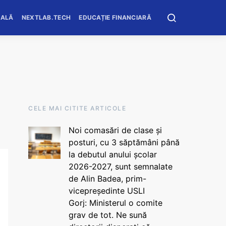
OALĂ
NEXTLAB.TECH
EDUCAȚIE FINANCIARĂ
CELE MAI CITITE ARTICOLE
Noi comasări de clase și
posturi, cu 3 săptămâni până
la debutul anului școlar
2026-2027, sunt semnalate
de Alin Badea, prim-
vicepreședinte USLI
Gorj: Ministerul o comite
grav de tot. Ne sună