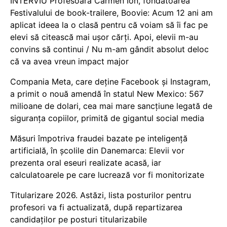
INTERVIU Profesoara Carmen Ion, fondatoarea
Festivalului de book-trailere, Boovie: Acum 12 ani am
aplicat ideea la o clasă pentru că voiam să îi fac pe
elevi să citească mai ușor cărți. Apoi, elevii m-au
convins să continui / Nu m-am gândit absolut deloc
că va avea vreun impact major
Compania Meta, care deține Facebook și Instagram,
a primit o nouă amendă în statul New Mexico: 567
milioane de dolari, cea mai mare sancțiune legată de
siguranța copiilor, primită de gigantul social media
Măsuri împotriva fraudei bazate pe inteligență
artificială, în școlile din Danemarca: Elevii vor
prezenta oral eseuri realizate acasă, iar
calculatoarele pe care lucrează vor fi monitorizate
Titularizare 2026. Astăzi, lista posturilor pentru
profesori va fi actualizată, după repartizarea
candidaților pe posturi titularizabile