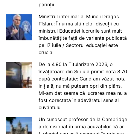
părinții
Ministrul interimar al Muncii Dragos
Pîslaru: În urma ultimelor discuții cu
ministrul Educației lucrurile sunt mult
îmbunătățite față de varianta publicată
pe 17 iulie / Sectorul educației este
crucial
De la 4.90 la Titularizare 2026, o
învățătoare din Sibiu a primit nota 8.70
după contestație: Când am văzut nota
inițială, nu mă puteam opri din plâns.
Mi-am dat seama că lucrarea mea nu a
fost corectată în adevăratul sens al
cuvântului
Un cunoscut profesor de la Cambridge
a demisionat în urma acuzațiilor că ar
fi plagiat sau ar fi exagerat în privința