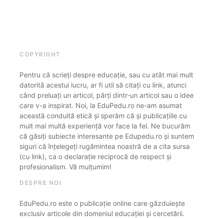
COPYRIGHT
Pentru că scrieți despre educație, sau cu atât mai mult
datorită acestui lucru, ar fi util să citați cu link, atunci
când preluați un articol, părți dintr-un articol sau o idee
care v-a inspirat. Noi, la EduPedu.ro ne-am asumat
această conduită etică și sperăm că și publicațiile cu
mult mai multă experiență vor face la fel. Ne bucurăm
că găsiți subiecte interesante pe Edupedu.ro și suntem
siguri că înțelegeți rugămintea noastră de a cita sursa
(cu link), ca o declarație reciprocă de respect și
profesionalism. Vă mulțumim!
DESPRE NOI
EduPedu.ro este o publicație online care găzduiește
exclusiv articole din domeniul educației și cercetării.