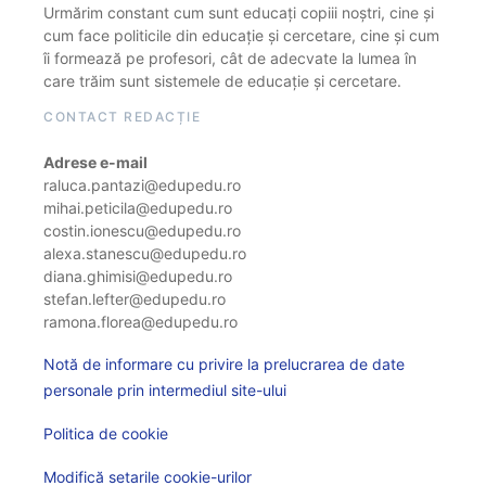
Urmărim constant cum sunt educați copiii noștri, cine și
cum face politicile din educație și cercetare, cine și cum
îi formează pe profesori, cât de adecvate la lumea în
care trăim sunt sistemele de educație și cercetare.
CONTACT REDACȚIE
Adrese e-mail
raluca.pantazi@edupedu.ro
mihai.peticila@edupedu.ro
costin.ionescu@edupedu.ro
alexa.stanescu@edupedu.ro
diana.ghimisi@edupedu.ro
stefan.lefter@edupedu.ro
ramona.florea@edupedu.ro
Notă de informare cu privire la prelucrarea de date
personale prin intermediul site-ului
Politica de cookie
Modifică setarile cookie-urilor