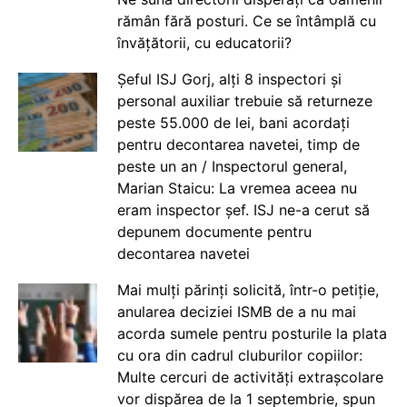
rămân fără posturi. Ce se întâmplă cu
învățătorii, cu educatorii?
Șeful ISJ Gorj, alți 8 inspectori și
personal auxiliar trebuie să returneze
peste 55.000 de lei, bani acordați
pentru decontarea navetei, timp de
peste un an / Inspectorul general,
Marian Staicu: La vremea aceea nu
eram inspector șef. ISJ ne-a cerut să
depunem documente pentru
decontarea navetei
Mai mulți părinți solicită, într-o petiție,
anularea deciziei ISMB de a nu mai
acorda sumele pentru posturile la plata
cu ora din cadrul cluburilor copiilor:
Multe cercuri de activități extrașcolare
vor dispărea de la 1 septembrie, spun