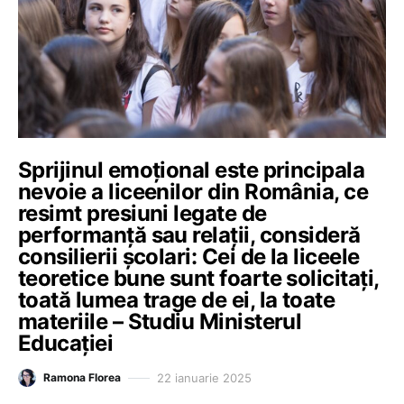
Sprijinul emoțional este principala
nevoie a liceenilor din România, ce
resimt presiuni legate de
performanță sau relații, consideră
consilierii școlari: Cei de la liceele
teoretice bune sunt foarte solicitați,
toată lumea trage de ei, la toate
materiile – Studiu Ministerul
Educației
22 ianuarie 2025
Ramona Florea