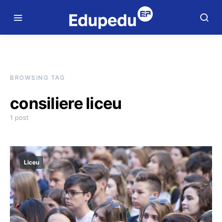
BROWSING TAG
consiliere liceu
1 post
Liceu