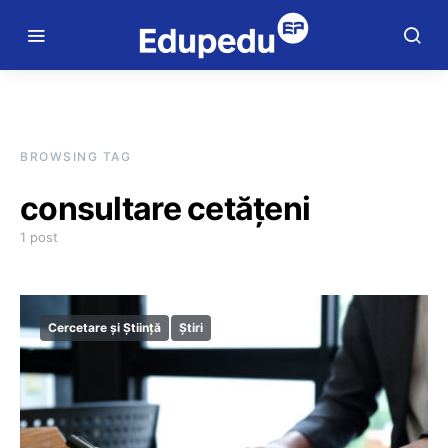
BROWSING TAG
consultare cetățeni
1 post
Cercetare și Știință
Știri