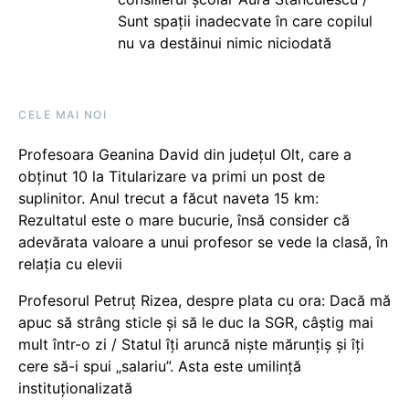
Sunt spații inadecvate în care copilul
nu va destăinui nimic niciodată
CELE MAI NOI
Profesoara Geanina David din județul Olt, care a
obținut 10 la Titularizare va primi un post de
suplinitor. Anul trecut a făcut naveta 15 km:
Rezultatul este o mare bucurie, însă consider că
adevărata valoare a unui profesor se vede la clasă, în
relația cu elevii
Profesorul Petruț Rizea, despre plata cu ora: Dacă mă
apuc să strâng sticle și să le duc la SGR, câștig mai
mult într-o zi / Statul îți aruncă niște mărunțiș și îți
cere să-i spui „salariu”. Asta este umilință
instituționalizată