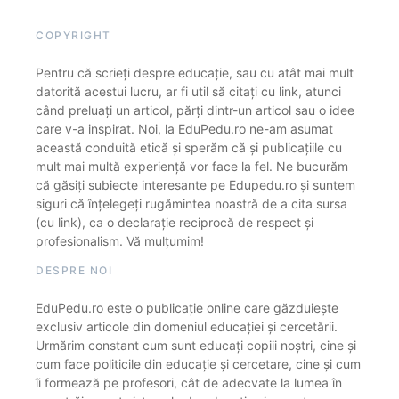
COPYRIGHT
Pentru că scrieți despre educație, sau cu atât mai mult
datorită acestui lucru, ar fi util să citați cu link, atunci
când preluați un articol, părți dintr-un articol sau o idee
care v-a inspirat. Noi, la EduPedu.ro ne-am asumat
această conduită etică și sperăm că și publicațiile cu
mult mai multă experiență vor face la fel. Ne bucurăm
că găsiți subiecte interesante pe Edupedu.ro și suntem
siguri că înțelegeți rugămintea noastră de a cita sursa
(cu link), ca o declarație reciprocă de respect și
profesionalism. Vă mulțumim!
DESPRE NOI
EduPedu.ro este o publicație online care găzduiește
exclusiv articole din domeniul educației și cercetării.
Urmărim constant cum sunt educați copiii noștri, cine și
cum face politicile din educație și cercetare, cine și cum
îi formează pe profesori, cât de adecvate la lumea în