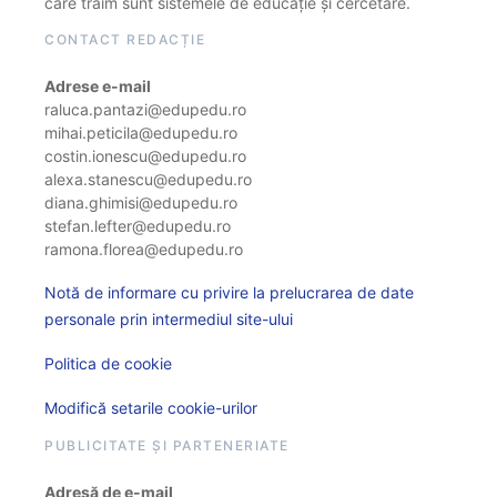
care trăim sunt sistemele de educație și cercetare.
CONTACT REDACȚIE
Adrese e-mail
raluca.pantazi@edupedu.ro
mihai.peticila@edupedu.ro
costin.ionescu@edupedu.ro
alexa.stanescu@edupedu.ro
diana.ghimisi@edupedu.ro
stefan.lefter@edupedu.ro
ramona.florea@edupedu.ro
Notă de informare cu privire la prelucrarea de date
personale prin intermediul site-ului
Politica de cookie
Modifică setarile cookie-urilor
PUBLICITATE ȘI PARTENERIATE
Adresă de e-mail