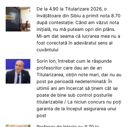
De la 4.90 la Titularizare 2026, o
învățătoare din Sibiu a primit nota 8.70
după contestație: Când am văzut nota
inițială, nu mă puteam opri din plâns.
Mi-am dat seama că lucrarea mea nu a
fost corectată în adevăratul sens al
cuvântului
Sorin Ion, întrebat cum le răspunde
profesorilor care dau an de an
Titularizarea, obțin note mari, dar nu au
post pe perioadă nedeterminată: În
ultimii ani am încercat să ținem cât se
poate de bine sub control posturile
titularizabile / La niciun concurs nu poți
garanta de la început asigurarea unui
post
Profesor de Istorie cu 9.70 la