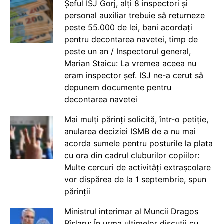
Șeful ISJ Gorj, alți 8 inspectori și
personal auxiliar trebuie să returneze
peste 55.000 de lei, bani acordați
pentru decontarea navetei, timp de
peste un an / Inspectorul general,
Marian Staicu: La vremea aceea nu
eram inspector șef. ISJ ne-a cerut să
depunem documente pentru
decontarea navetei
Mai mulți părinți solicită, într-o petiție,
anularea deciziei ISMB de a nu mai
acorda sumele pentru posturile la plata
cu ora din cadrul cluburilor copiilor:
Multe cercuri de activități extrașcolare
vor dispărea de la 1 septembrie, spun
părinții
Ministrul interimar al Muncii Dragos
Pîslaru: În urma ultimelor discuții cu