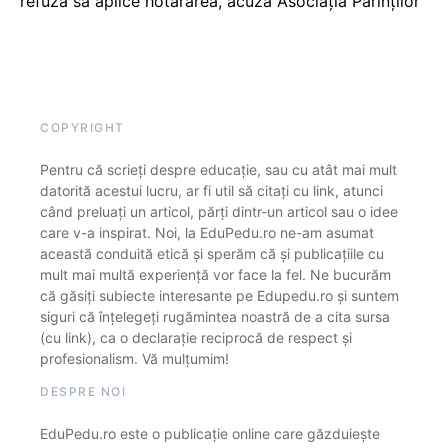
refuză să aplice hotărârea, acuză Asociația Părinților
COPYRIGHT
Pentru că scrieți despre educație, sau cu atât mai mult
datorită acestui lucru, ar fi util să citați cu link, atunci
când preluați un articol, părți dintr-un articol sau o idee
care v-a inspirat. Noi, la EduPedu.ro ne-am asumat
această conduită etică și sperăm că și publicațiile cu
mult mai multă experiență vor face la fel. Ne bucurăm
că găsiți subiecte interesante pe Edupedu.ro și suntem
siguri că înțelegeți rugămintea noastră de a cita sursa
(cu link), ca o declarație reciprocă de respect și
profesionalism. Vă mulțumim!
DESPRE NOI
EduPedu.ro este o publicație online care găzduiește