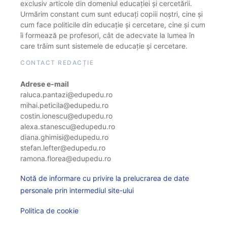
exclusiv articole din domeniul educației și cercetării.
Urmărim constant cum sunt educați copiii noștri, cine și
cum face politicile din educație și cercetare, cine și cum
îi formează pe profesori, cât de adecvate la lumea în
care trăim sunt sistemele de educație și cercetare.
CONTACT REDACȚIE
Adrese e-mail
raluca.pantazi@edupedu.ro
mihai.peticila@edupedu.ro
costin.ionescu@edupedu.ro
alexa.stanescu@edupedu.ro
diana.ghimisi@edupedu.ro
stefan.lefter@edupedu.ro
ramona.florea@edupedu.ro
Notă de informare cu privire la prelucrarea de date
personale prin intermediul site-ului
Politica de cookie