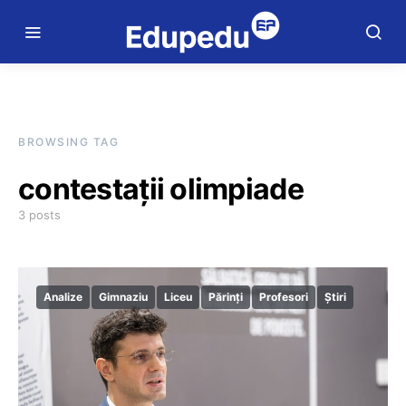
BROWSING TAG
contestații olimpiade
3 posts
Analize
Gimnaziu
Liceu
Părinți
Profesori
Știri