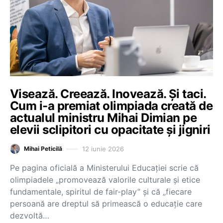
Visează. Creează. Inovează. Și taci.
Cum i-a premiat olimpiada creată de
actualul ministru Mihai Dimian pe
elevii sclipitori cu opacitate și jigniri
12 iunie 2026
Mihai Peticilă
Pe pagina oficială a Ministerului Educației scrie că
olimpiadele „promovează valorile culturale și etice
fundamentale, spiritul de fair-play” și că „fiecare
persoană are dreptul să primească o educație care
dezvoltă…