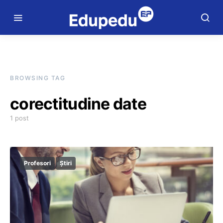
BROWSING TAG
corectitudine date
1 post
Profesori
Știri