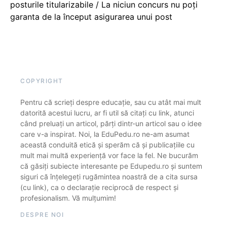
posturile titularizabile / La niciun concurs nu poți
garanta de la început asigurarea unui post
COPYRIGHT
Pentru că scrieți despre educație, sau cu atât mai mult
datorită acestui lucru, ar fi util să citați cu link, atunci
când preluați un articol, părți dintr-un articol sau o idee
care v-a inspirat. Noi, la EduPedu.ro ne-am asumat
această conduită etică și sperăm că și publicațiile cu
mult mai multă experiență vor face la fel. Ne bucurăm
că găsiți subiecte interesante pe Edupedu.ro și suntem
siguri că înțelegeți rugămintea noastră de a cita sursa
(cu link), ca o declarație reciprocă de respect și
profesionalism. Vă mulțumim!
DESPRE NOI