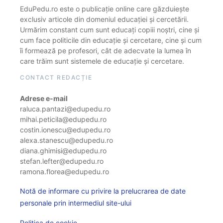
EduPedu.ro este o publicație online care găzduiește
exclusiv articole din domeniul educației și cercetării.
Urmărim constant cum sunt educați copiii noștri, cine și
cum face politicile din educație și cercetare, cine și cum
îi formează pe profesori, cât de adecvate la lumea în
care trăim sunt sistemele de educație și cercetare.
CONTACT REDACȚIE
Adrese e-mail
raluca.pantazi@edupedu.ro
mihai.peticila@edupedu.ro
costin.ionescu@edupedu.ro
alexa.stanescu@edupedu.ro
diana.ghimisi@edupedu.ro
stefan.lefter@edupedu.ro
ramona.florea@edupedu.ro
Notă de informare cu privire la prelucrarea de date
personale prin intermediul site-ului
Politica de cookie