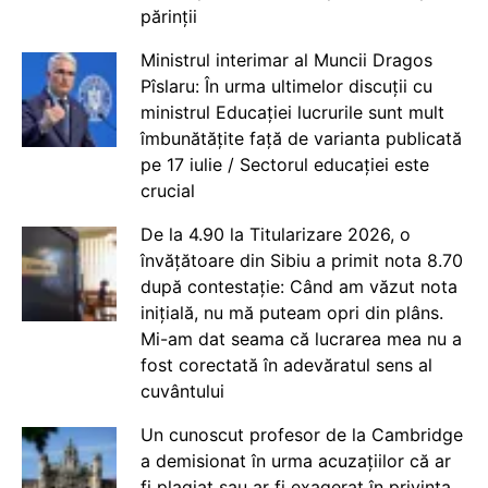
părinții
Ministrul interimar al Muncii Dragos
Pîslaru: În urma ultimelor discuții cu
ministrul Educației lucrurile sunt mult
îmbunătățite față de varianta publicată
pe 17 iulie / Sectorul educației este
crucial
De la 4.90 la Titularizare 2026, o
învățătoare din Sibiu a primit nota 8.70
după contestație: Când am văzut nota
inițială, nu mă puteam opri din plâns.
Mi-am dat seama că lucrarea mea nu a
fost corectată în adevăratul sens al
cuvântului
Un cunoscut profesor de la Cambridge
a demisionat în urma acuzațiilor că ar
fi plagiat sau ar fi exagerat în privința