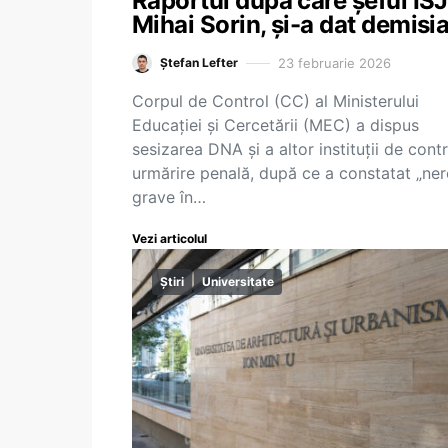
Raportul după care șeful ISJ
Mihai Sorin, și-a dat demisi
23 februarie 2026
Ștefan Lefter
Corpul de Control (CC) al Ministerului
Educației și Cercetării (MEC) a dispus
sesizarea DNA și a altor instituții de contr
urmărire penală, după ce a constatat „ner
grave în…
Vezi articolul
Știri
Universitate