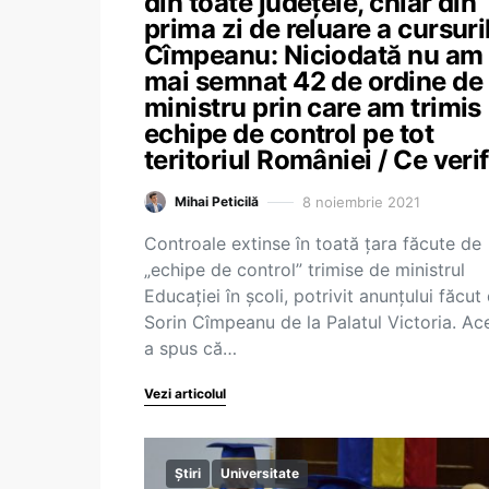
din toate județele, chiar din
prima zi de reluare a cursuril
Cîmpeanu: Niciodată nu am
mai semnat 42 de ordine de
ministru prin care am trimis
echipe de control pe tot
teritoriul României / Ce veri
8 noiembrie 2021
Mihai Peticilă
Controale extinse în toată țara făcute de
„echipe de control” trimise de ministrul
Educației în școli, potrivit anunțului făcut
Sorin Cîmpeanu de la Palatul Victoria. Ac
a spus că…
Vezi articolul
Știri
Universitate