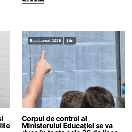
Vezi articolul
Bacalaureat 2026
Știri
și
Corpul de control al
lile
Ministerului Educației se va