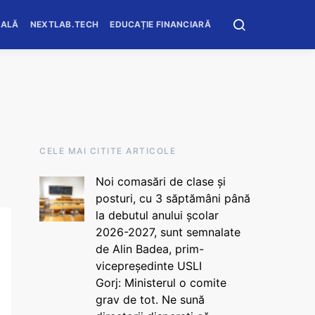
OALĂ
NEXTLAB.TECH
EDUCAȚIE FINANCIARĂ
CELE MAI CITITE ARTICOLE
Noi comasări de clase și
posturi, cu 3 săptămâni până
la debutul anului școlar
2026-2027, sunt semnalate
de Alin Badea, prim-
vicepreședinte USLI
Gorj: Ministerul o comite
grav de tot. Ne sună