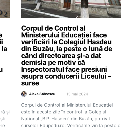
Corpul de Control al
e
Ministerului Educației face
i
verificări la Colegiul Hasdeu
 la
din Buzău, la peste o lună de
când directoarea și-a dat
demisia pe motiv că
u
Inspectoratul face presiuni
asupra conducerii Liceului –
surse
15 mai 2024
Alexa Stănescu
Corpul de Control al Ministerului Educației
ră și
este în aceste zile în control la Colegiul
ști
Național „B.P. Hasdeu” din Buzău, potrivit
ere
surselor Edupedu.ro. Verificările vin la peste o