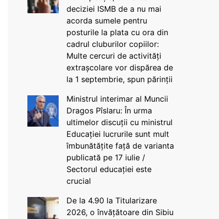
deciziei ISMB de a nu mai
acorda sumele pentru
posturile la plata cu ora din
cadrul cluburilor copiilor:
Multe cercuri de activități
extrașcolare vor dispărea de
la 1 septembrie, spun părinții
Ministrul interimar al Muncii
Dragos Pîslaru: În urma
ultimelor discuții cu ministrul
Educației lucrurile sunt mult
îmbunătățite față de varianta
publicată pe 17 iulie /
Sectorul educației este
crucial
De la 4.90 la Titularizare
2026, o învățătoare din Sibiu