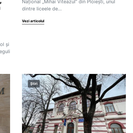
,
Naţional „Mihai Viteazul” din Ploieşti, unul
a
dintre liceele de…
Vezi articolul
ol și
eguli
Știri