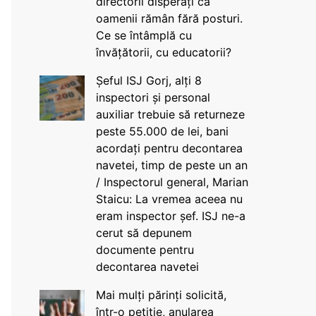
directorii disperați că
oamenii rămân fără posturi.
Ce se întâmplă cu
învățătorii, cu educatorii?
Șeful ISJ Gorj, alți 8
inspectori și personal
auxiliar trebuie să returneze
peste 55.000 de lei, bani
acordați pentru decontarea
navetei, timp de peste un an
/ Inspectorul general, Marian
Staicu: La vremea aceea nu
eram inspector șef. ISJ ne-a
cerut să depunem
documente pentru
decontarea navetei
Mai mulți părinți solicită,
într-o petiție, anularea