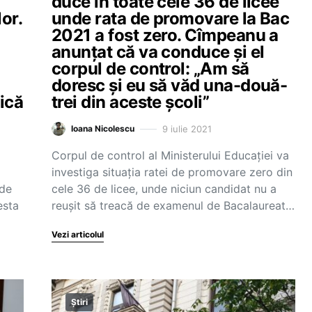
duce în toate cele 36 de licee
or.
unde rata de promovare la Bac
2021 a fost zero. Cîmpeanu a
anunțat că va conduce și el
corpul de control: „Am să
doresc și eu să văd una-două-
fică
trei din aceste școli”
9 iulie 2021
Ioana Nicolescu
Corpul de control al Ministerului Educației va
investiga situația ratei de promovare zero din
 de
cele 36 de licee, unde niciun candidat nu a
esta
reușit să treacă de examenul de Bacalaureat…
Vezi articolul
Știri