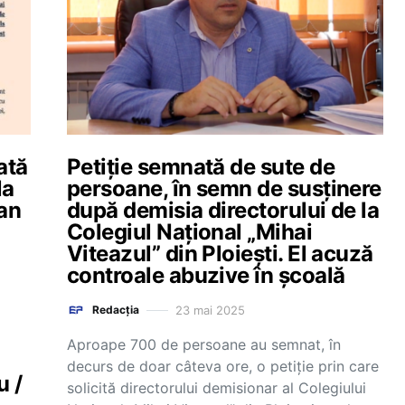
ată
Petiţie semnată de sute de
la
persoane, în semn de susținere
an
după demisia directorului de la
Colegiul Național „Mihai
Viteazul” din Ploiești. El acuză
controale abuzive în școală
23 mai 2025
Redacția
Aproape 700 de persoane au semnat, în
decurs de doar câteva ore, o petiţie prin care
u /
solicită directorului demisionar al Colegiului