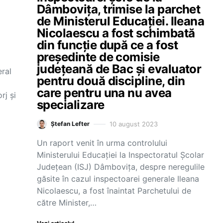
Dâmbovița, trimise la parchet
de Ministerul Educației. Ileana
Nicolaescu a fost schimbată
din funcție după ce a fost
președinte de comisie
județeană de Bac și evaluator
eral
pentru două discipline, din
care pentru una nu avea
rj și
specializare
10 august 2023
Ștefan Lefter
Un raport venit în urma controlului
Ministerului Educației la Inspectoratul Școlar
Județean (ISJ) Dâmbovița, despre neregulile
găsite în cazul inspectoarei generale Ileana
Nicolaescu, a fost înaintat Parchetului de
către Minister,…