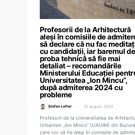
Profesorii de la Arhitectură
aleși în comisiile de admiter
să declare că nu fac meditați
cu candidații, iar baremul de
proba tehnică să fie mai
detaliat – recomandările
Ministerului Educației pentr
Universitatea „Ion Mincu”,
după admiterea 2024 cu
probleme
15 august 2024
Ștefan Lefter
Profesorii de la Universitatea de Arhitectu
Urbanism „Ion Mincu” (UAUIM) din Bucure
care vor să fie aleși în comisiile de admit