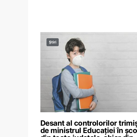
Știri
Desant al controlorilor trimi
de ministrul Educației în șco