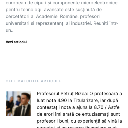
european de cipuri și componente microelectronice
pentru tehnologii avansate este susținută de
cercetători ai Academiei Române, profesori
universitari și reprezentanți ai industriei. Reuniți într-
un…
Vezi articolul
CELE MAI CITITE ARTICOLE
Profesorul Petruț Rizea: O profesoară a
luat nota 4.90 la Titularizare, iar după
contestații nota a ajuns la 8.70 / Astfel
de erori îmi arată ce entuziasmați sunt
profesorii buni, cu experiență să vină la
corectat și ce resurse financiare sunt