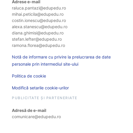
Adrese e-mail
raluca.pantazi@edupedu.ro
mihai.peticila@edupedu.ro
costin.ionescu@edupedu.ro
alexa.stanescu@edupedu.ro
diana.ghimisi@edupedu.ro
stefan.lefter@edupedu.ro
ramona.florea@edupedu.ro
Notă de informare cu privire la prelucrarea de date
personale prin intermediul site-ului
Politica de cookie
Modifică setarile cookie-urilor
PUBLICITATE ȘI PARTENERIATE
Adresă de e-mail
comunicare@edupedu.ro