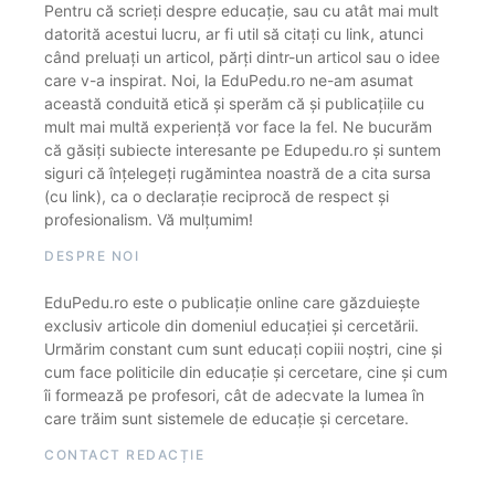
Pentru că scrieți despre educație, sau cu atât mai mult
datorită acestui lucru, ar fi util să citați cu link, atunci
când preluați un articol, părți dintr-un articol sau o idee
care v-a inspirat. Noi, la EduPedu.ro ne-am asumat
această conduită etică și sperăm că și publicațiile cu
mult mai multă experiență vor face la fel. Ne bucurăm
că găsiți subiecte interesante pe Edupedu.ro și suntem
siguri că înțelegeți rugămintea noastră de a cita sursa
(cu link), ca o declarație reciprocă de respect și
profesionalism. Vă mulțumim!
DESPRE NOI
EduPedu.ro este o publicație online care găzduiește
exclusiv articole din domeniul educației și cercetării.
Urmărim constant cum sunt educați copiii noștri, cine și
cum face politicile din educație și cercetare, cine și cum
îi formează pe profesori, cât de adecvate la lumea în
care trăim sunt sistemele de educație și cercetare.
CONTACT REDACȚIE