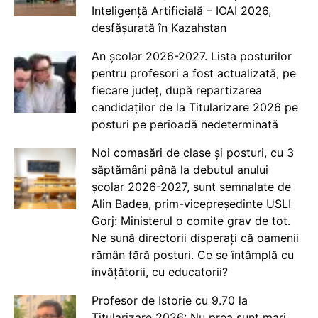
Inteligență Artificială – IOAI 2026,
desfășurată în Kazahstan
An școlar 2026-2027. Lista posturilor
pentru profesori a fost actualizată, pe
fiecare județ, după repartizarea
candidaților de la Titularizare 2026 pe
posturi pe perioadă nedeterminată
Noi comasări de clase și posturi, cu 3
săptămâni până la debutul anului
școlar 2026-2027, sunt semnalate de
Alin Badea, prim-vicepreședinte USLI
Gorj: Ministerul o comite grav de tot.
Ne sună directorii disperați că oamenii
rămân fără posturi. Ce se întâmplă cu
învățătorii, cu educatorii?
Profesor de Istorie cu 9.70 la
Titularizare 2026: Nu prea sunt mari