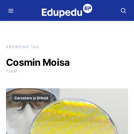
BROWSING TAG
Cosmin Moisa
1 post
Cercetare și Știință