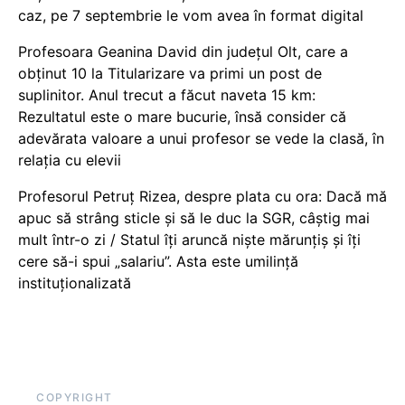
caz, pe 7 septembrie le vom avea în format digital
Profesoara Geanina David din județul Olt, care a
obținut 10 la Titularizare va primi un post de
suplinitor. Anul trecut a făcut naveta 15 km:
Rezultatul este o mare bucurie, însă consider că
adevărata valoare a unui profesor se vede la clasă, în
relația cu elevii
Profesorul Petruț Rizea, despre plata cu ora: Dacă mă
apuc să strâng sticle și să le duc la SGR, câștig mai
mult într-o zi / Statul îți aruncă niște mărunțiș și îți
cere să-i spui „salariu”. Asta este umilință
instituționalizată
COPYRIGHT