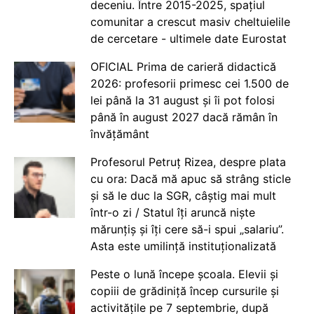
deceniu. Între 2015-2025, spațiul
comunitar a crescut masiv cheltuielile
de cercetare - ultimele date Eurostat
OFICIAL Prima de carieră didactică
2026: profesorii primesc cei 1.500 de
lei până la 31 august și îi pot folosi
până în august 2027 dacă rămân în
învățământ
Profesorul Petruț Rizea, despre plata
cu ora: Dacă mă apuc să strâng sticle
și să le duc la SGR, câștig mai mult
într-o zi / Statul îți aruncă niște
mărunțiș și îți cere să-i spui „salariu”.
Asta este umilință instituționalizată
Peste o lună începe școala. Elevii și
copiii de grădiniță încep cursurile și
activitățile pe 7 septembrie, după