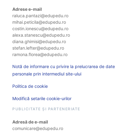
Adrese e-mail
raluca.pantazi@edupedu.ro
mihai.peticila@edupedu.ro
costin.ionescu@edupedu.ro
alexa.stanescu@edupedu.ro
diana.ghimisi@edupedu.ro
stefan.lefter@edupedu.ro
ramona.florea@edupedu.ro
Notă de informare cu privire la prelucrarea de date
personale prin intermediul site-ului
Politica de cookie
Modifică setarile cookie-urilor
PUBLICITATE ȘI PARTENERIATE
Adresă de e-mail
comunicare@edupedu.ro