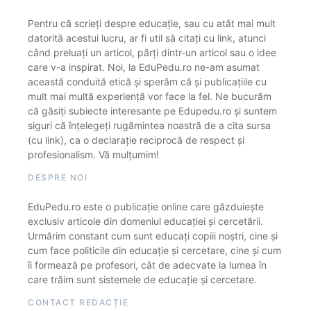
Pentru că scrieți despre educație, sau cu atât mai mult
datorită acestui lucru, ar fi util să citați cu link, atunci
când preluați un articol, părți dintr-un articol sau o idee
care v-a inspirat. Noi, la EduPedu.ro ne-am asumat
această conduită etică și sperăm că și publicațiile cu
mult mai multă experiență vor face la fel. Ne bucurăm
că găsiți subiecte interesante pe Edupedu.ro și suntem
siguri că înțelegeți rugămintea noastră de a cita sursa
(cu link), ca o declarație reciprocă de respect și
profesionalism. Vă mulțumim!
DESPRE NOI
EduPedu.ro este o publicație online care găzduiește
exclusiv articole din domeniul educației și cercetării.
Urmărim constant cum sunt educați copiii noștri, cine și
cum face politicile din educație și cercetare, cine și cum
îi formează pe profesori, cât de adecvate la lumea în
care trăim sunt sistemele de educație și cercetare.
CONTACT REDACȚIE