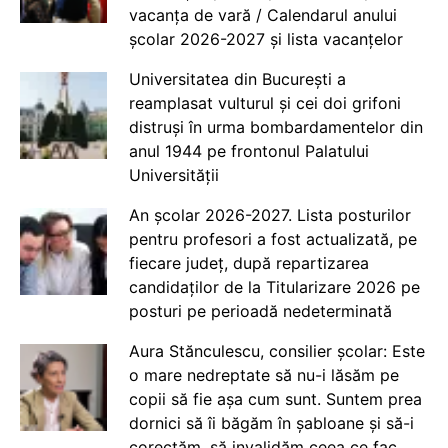
vacanța de vară / Calendarul anului
școlar 2026-2027 și lista vacanțelor
Universitatea din București a
reamplasat vulturul și cei doi grifoni
distruși în urma bombardamentelor din
anul 1944 pe frontonul Palatului
Universității
An școlar 2026-2027. Lista posturilor
pentru profesori a fost actualizată, pe
fiecare județ, după repartizarea
candidaților de la Titularizare 2026 pe
posturi pe perioadă nedeterminată
Aura Stănculescu, consilier școlar: Este
o mare nedreptate să nu-i lăsăm pe
copii să fie așa cum sunt. Suntem prea
dornici să îi băgăm în șabloane și să-i
corectăm, să invalidăm ceea ce fac