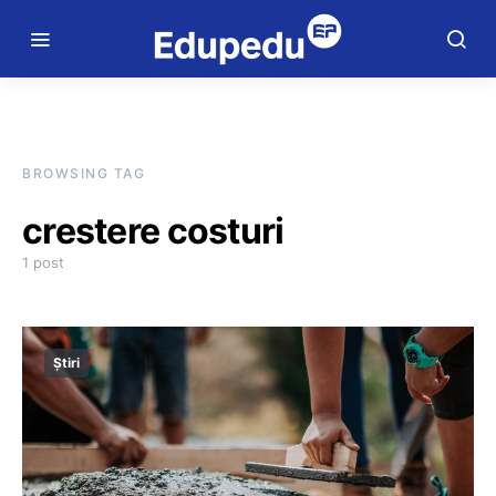
BROWSING TAG
crestere costuri
1 post
Știri