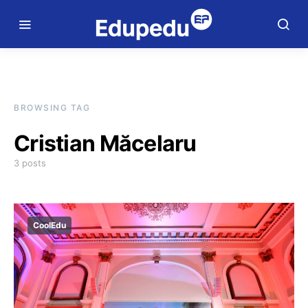
BROWSING TAG
Cristian Măcelaru
3 posts
CoolEdu