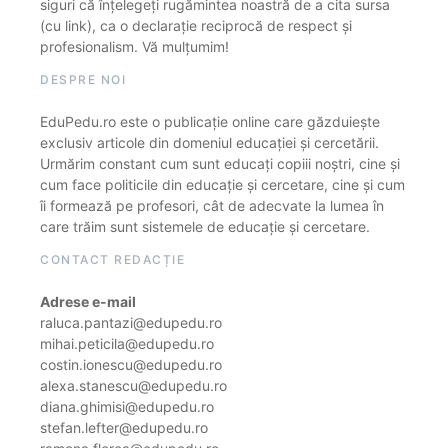
siguri că înțelegeți rugămintea noastră de a cita sursa
(cu link), ca o declarație reciprocă de respect și
profesionalism. Vă mulțumim!
DESPRE NOI
EduPedu.ro este o publicație online care găzduiește
exclusiv articole din domeniul educației și cercetării.
Urmărim constant cum sunt educați copiii noștri, cine și
cum face politicile din educație și cercetare, cine și cum
îi formează pe profesori, cât de adecvate la lumea în
care trăim sunt sistemele de educație și cercetare.
CONTACT REDACȚIE
Adrese e-mail
raluca.pantazi@edupedu.ro
mihai.peticila@edupedu.ro
costin.ionescu@edupedu.ro
alexa.stanescu@edupedu.ro
diana.ghimisi@edupedu.ro
stefan.lefter@edupedu.ro