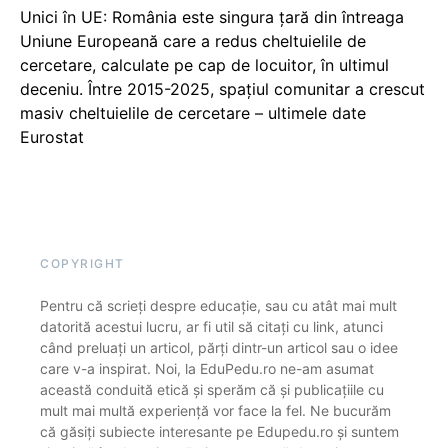
Unici în UE: România este singura țară din întreaga
Uniune Europeană care a redus cheltuielile de
cercetare, calculate pe cap de locuitor, în ultimul
deceniu. Între 2015-2025, spațiul comunitar a crescut
masiv cheltuielile de cercetare – ultimele date
Eurostat
COPYRIGHT
Pentru că scrieți despre educație, sau cu atât mai mult
datorită acestui lucru, ar fi util să citați cu link, atunci
când preluați un articol, părți dintr-un articol sau o idee
care v-a inspirat. Noi, la EduPedu.ro ne-am asumat
această conduită etică și sperăm că și publicațiile cu
mult mai multă experiență vor face la fel. Ne bucurăm
că găsiți subiecte interesante pe Edupedu.ro și suntem