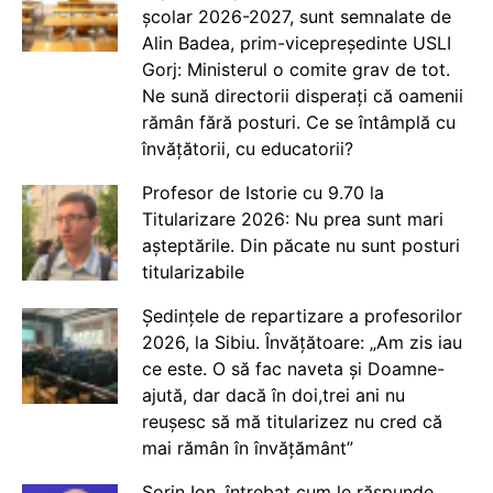
școlar 2026-2027, sunt semnalate de
Alin Badea, prim-vicepreședinte USLI
Gorj: Ministerul o comite grav de tot.
Ne sună directorii disperați că oamenii
rămân fără posturi. Ce se întâmplă cu
învățătorii, cu educatorii?
Profesor de Istorie cu 9.70 la
Titularizare 2026: Nu prea sunt mari
așteptările. Din păcate nu sunt posturi
titularizabile
Ședințele de repartizare a profesorilor
2026, la Sibiu. Învățătoare: „Am zis iau
ce este. O să fac naveta și Doamne-
ajută, dar dacă în doi,trei ani nu
reușesc să mă titularizez nu cred că
mai rămân în învățământ”
Sorin Ion, întrebat cum le răspunde