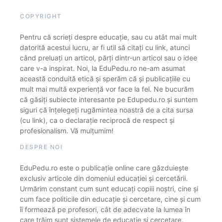
COPYRIGHT
Pentru că scrieți despre educație, sau cu atât mai mult
datorită acestui lucru, ar fi util să citați cu link, atunci
când preluați un articol, părți dintr-un articol sau o idee
care v-a inspirat. Noi, la EduPedu.ro ne-am asumat
această conduită etică și sperăm că și publicațiile cu
mult mai multă experiență vor face la fel. Ne bucurăm
că găsiți subiecte interesante pe Edupedu.ro și suntem
siguri că înțelegeți rugămintea noastră de a cita sursa
(cu link), ca o declarație reciprocă de respect și
profesionalism. Vă mulțumim!
DESPRE NOI
EduPedu.ro este o publicație online care găzduiește
exclusiv articole din domeniul educației și cercetării.
Urmărim constant cum sunt educați copiii noștri, cine și
cum face politicile din educație și cercetare, cine și cum
îi formează pe profesori, cât de adecvate la lumea în
care trăim sunt sistemele de educație și cercetare.