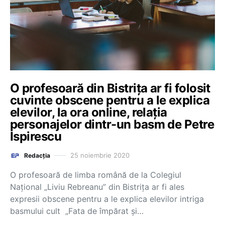
O profesoară din Bistrița ar fi folosit
cuvinte obscene pentru a le explica
elevilor, la ora online, relația
personajelor dintr-un basm de Petre
Ispirescu
25 noiembrie 2020
Redacția
O profesoară de limba română de la Colegiul
Național „Liviu Rebreanu” din Bistrița ar fi ales
expresii obscene pentru a le explica elevilor intriga
basmului cult „Fata de împărat și…