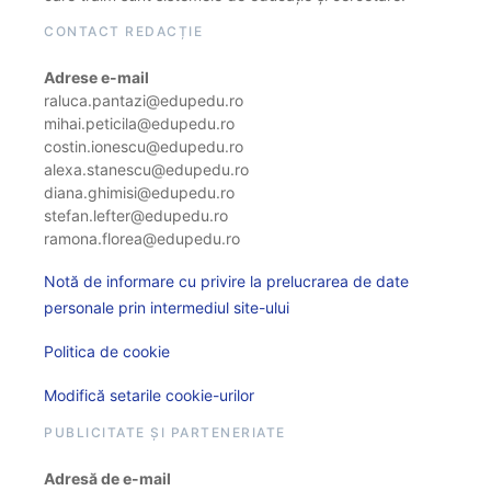
CONTACT REDACȚIE
Adrese e-mail
raluca.pantazi@edupedu.ro
mihai.peticila@edupedu.ro
costin.ionescu@edupedu.ro
alexa.stanescu@edupedu.ro
diana.ghimisi@edupedu.ro
stefan.lefter@edupedu.ro
ramona.florea@edupedu.ro
Notă de informare cu privire la prelucrarea de date
personale prin intermediul site-ului
Politica de cookie
Modifică setarile cookie-urilor
PUBLICITATE ȘI PARTENERIATE
Adresă de e-mail