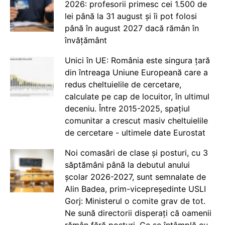
2026: profesorii primesc cei 1.500 de
lei până la 31 august și îi pot folosi
până în august 2027 dacă rămân în
învățământ
Unici în UE: România este singura țară
din întreaga Uniune Europeană care a
redus cheltuielile de cercetare,
calculate pe cap de locuitor, în ultimul
deceniu. Între 2015-2025, spațiul
comunitar a crescut masiv cheltuielile
de cercetare - ultimele date Eurostat
Noi comasări de clase și posturi, cu 3
săptămâni până la debutul anului
școlar 2026-2027, sunt semnalate de
Alin Badea, prim-vicepreședinte USLI
Gorj: Ministerul o comite grav de tot.
Ne sună directorii disperați că oamenii
rămân fără posturi. Ce se întâmplă cu