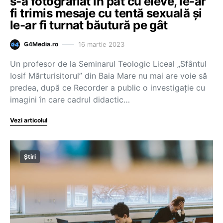
s-a fotografiat în pat cu eleve, le-ar
fi trimis mesaje cu tentă sexuală şi
le-ar fi turnat băutură pe gât
16 martie 2023
G4Media.ro
Un profesor de la Seminarul Teologic Liceal „Sfântul
Iosif Mărturisitorul” din Baia Mare nu mai are voie să
predea, după ce Recorder a public o investigație cu
imagini în care cadrul didactic…
Vezi articolul
Știri