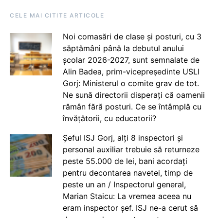
CELE MAI CITITE ARTICOLE
Noi comasări de clase și posturi, cu 3
săptămâni până la debutul anului
școlar 2026-2027, sunt semnalate de
Alin Badea, prim-vicepreședinte USLI
Gorj: Ministerul o comite grav de tot.
Ne sună directorii disperați că oamenii
rămân fără posturi. Ce se întâmplă cu
învățătorii, cu educatorii?
Șeful ISJ Gorj, alți 8 inspectori și
personal auxiliar trebuie să returneze
peste 55.000 de lei, bani acordați
pentru decontarea navetei, timp de
peste un an / Inspectorul general,
Marian Staicu: La vremea aceea nu
eram inspector șef. ISJ ne-a cerut să