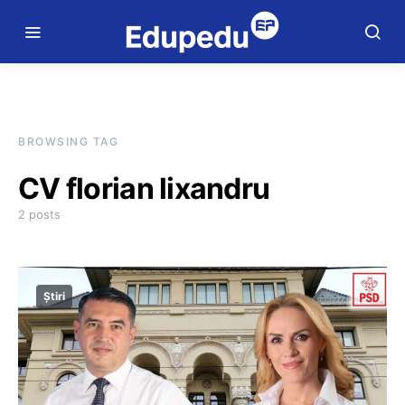
BROWSING TAG
CV florian lixandru
2 posts
Știri