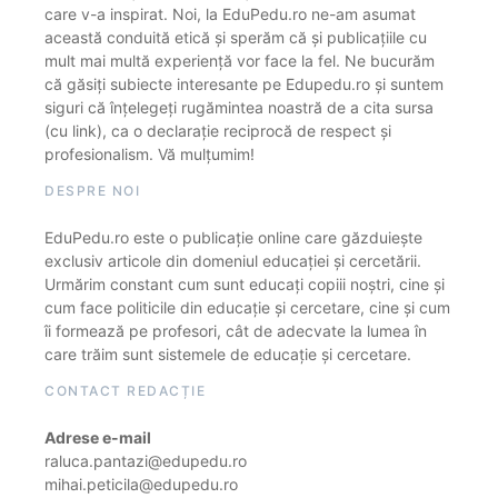
care v-a inspirat. Noi, la EduPedu.ro ne-am asumat
această conduită etică și sperăm că și publicațiile cu
mult mai multă experiență vor face la fel. Ne bucurăm
că găsiți subiecte interesante pe Edupedu.ro și suntem
siguri că înțelegeți rugămintea noastră de a cita sursa
(cu link), ca o declarație reciprocă de respect și
profesionalism. Vă mulțumim!
DESPRE NOI
EduPedu.ro este o publicație online care găzduiește
exclusiv articole din domeniul educației și cercetării.
Urmărim constant cum sunt educați copiii noștri, cine și
cum face politicile din educație și cercetare, cine și cum
îi formează pe profesori, cât de adecvate la lumea în
care trăim sunt sistemele de educație și cercetare.
CONTACT REDACȚIE
Adrese e-mail
raluca.pantazi@edupedu.ro
mihai.peticila@edupedu.ro