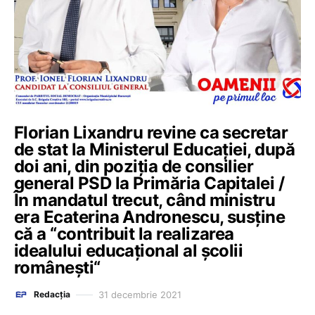
Florian Lixandru revine ca secretar
de stat la Ministerul Educației, după
doi ani, din poziția de consilier
general PSD la Primăria Capitalei /
În mandatul trecut, când ministru
era Ecaterina Andronescu, susține
că a “contribuit la realizarea
idealului educaţional al şcolii
româneşti“
31 decembrie 2021
Redacția