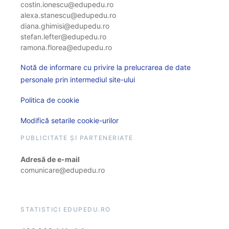
costin.ionescu@edupedu.ro
alexa.stanescu@edupedu.ro
diana.ghimisi@edupedu.ro
stefan.lefter@edupedu.ro
ramona.florea@edupedu.ro
Notă de informare cu privire la prelucrarea de date
personale prin intermediul site-ului
Politica de cookie
Modifică setarile cookie-urilor
PUBLICITATE ȘI PARTENERIATE
Adresă de e-mail
comunicare@edupedu.ro
STATISTICI EDUPEDU.RO