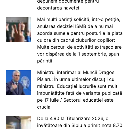
depunem documente pentru
decontarea navetei
Mai mulți părinți solicită, într-o petiție,
anularea deciziei ISMB de a nu mai
acorda sumele pentru posturile la plata
cu ora din cadrul cluburilor copiilor:
Multe cercuri de activități extrașcolare
vor dispărea de la 1 septembrie, spun
părinții
Ministrul interimar al Muncii Dragos
Pîslaru: În urma ultimelor discuții cu
ministrul Educației lucrurile sunt mult
îmbunătățite față de varianta publicată
pe 17 iulie / Sectorul educației este
crucial
De la 4.90 la Titularizare 2026, o
învățătoare din Sibiu a primit nota 8.70