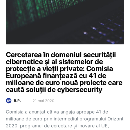
Cercetarea în domeniul securității
cibernetice și al sistemelor de
protecție a vieții private: Comisia
Europeană finanțează cu 41 de
milioane de euro nouă proiecte care
caută soluții de cybersecurity
21 mai 2020
R.P.
Comisia a anunțat că va angaja aproape 41 de
milioane de euro prin intermediul programului Orizont
2020, programul de cercetare și inovare al UE,