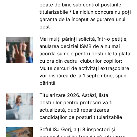
poate de bine sub control posturile
titularizabile / La niciun concurs nu poți
garanta de la început asigurarea unui
post
Mai mulți părinți solicită, într-o petiție,
anularea deciziei ISMB de a nu mai
acorda sumele pentru posturile la plata
cu ora din cadrul cluburilor copiilor:
Multe cercuri de activități extrașcolare
vor dispărea de la 1 septembrie, spun
părinții
Titularizare 2026. Astăzi, lista
posturilor pentru profesori va fi
actualizată, după repartizarea
candidaților pe posturi titularizabile
Șeful ISJ Gorj, alți 8 inspectori și
personal auxiliar trebuie să returneze