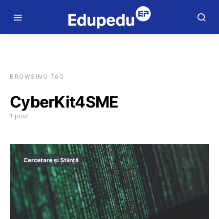
BROWSING TAG
CyberKit4SME
1 post
Cercetare și Știință