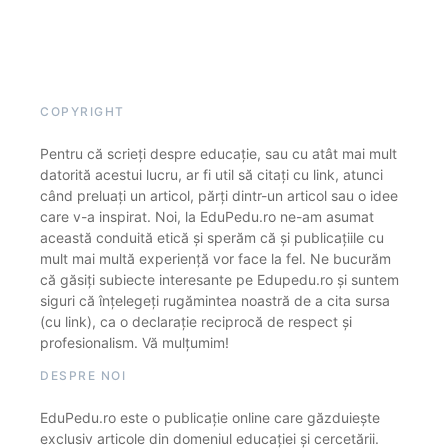
COPYRIGHT
Pentru că scrieți despre educație, sau cu atât mai mult
datorită acestui lucru, ar fi util să citați cu link, atunci
când preluați un articol, părți dintr-un articol sau o idee
care v-a inspirat. Noi, la EduPedu.ro ne-am asumat
această conduită etică și sperăm că și publicațiile cu
mult mai multă experiență vor face la fel. Ne bucurăm
că găsiți subiecte interesante pe Edupedu.ro și suntem
siguri că înțelegeți rugămintea noastră de a cita sursa
(cu link), ca o declarație reciprocă de respect și
profesionalism. Vă mulțumim!
DESPRE NOI
EduPedu.ro este o publicație online care găzduiește
exclusiv articole din domeniul educației și cercetării.