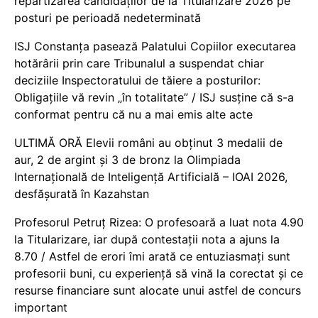
repartizarea candidaților de la Titularizare 2026 pe
posturi pe perioadă nedeterminată
ISJ Constanța pasează Palatului Copiilor executarea
hotărârii prin care Tribunalul a suspendat chiar
deciziile Inspectoratului de tăiere a posturilor:
Obligațiile vă revin „în totalitate” / ISJ susține că s-a
conformat pentru că nu a mai emis alte acte
ULTIMĂ ORĂ Elevii români au obținut 3 medalii de
aur, 2 de argint și 3 de bronz la Olimpiada
Internațională de Inteligență Artificială – IOAI 2026,
desfășurată în Kazahstan
Profesorul Petruț Rizea: O profesoară a luat nota 4.90
la Titularizare, iar după contestații nota a ajuns la
8.70 / Astfel de erori îmi arată ce entuziasmați sunt
profesorii buni, cu experiență să vină la corectat și ce
resurse financiare sunt alocate unui astfel de concurs
important