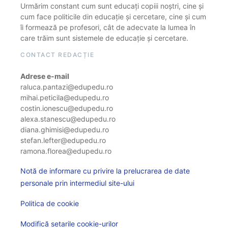
Urmărim constant cum sunt educați copiii noștri, cine și
cum face politicile din educație și cercetare, cine și cum
îi formează pe profesori, cât de adecvate la lumea în
care trăim sunt sistemele de educație și cercetare.
CONTACT REDACȚIE
Adrese e-mail
raluca.pantazi@edupedu.ro
mihai.peticila@edupedu.ro
costin.ionescu@edupedu.ro
alexa.stanescu@edupedu.ro
diana.ghimisi@edupedu.ro
stefan.lefter@edupedu.ro
ramona.florea@edupedu.ro
Notă de informare cu privire la prelucrarea de date
personale prin intermediul site-ului
Politica de cookie
Modifică setarile cookie-urilor