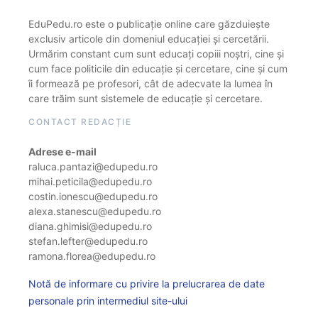
EduPedu.ro este o publicație online care găzduiește
exclusiv articole din domeniul educației și cercetării.
Urmărim constant cum sunt educați copiii noștri, cine și
cum face politicile din educație și cercetare, cine și cum
îi formează pe profesori, cât de adecvate la lumea în
care trăim sunt sistemele de educație și cercetare.
CONTACT REDACȚIE
Adrese e-mail
raluca.pantazi@edupedu.ro
mihai.peticila@edupedu.ro
costin.ionescu@edupedu.ro
alexa.stanescu@edupedu.ro
diana.ghimisi@edupedu.ro
stefan.lefter@edupedu.ro
ramona.florea@edupedu.ro
Notă de informare cu privire la prelucrarea de date
personale prin intermediul site-ului