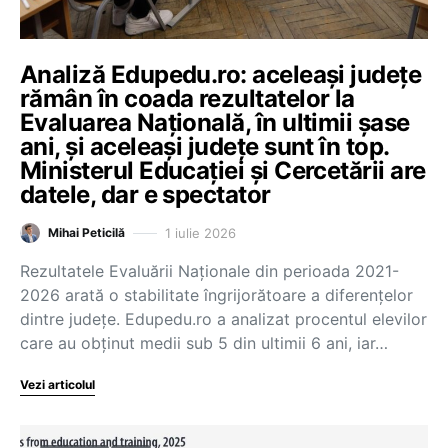
Analiză Edupedu.ro: aceleași județe
rămân în coada rezultatelor la
Evaluarea Națională, în ultimii șase
ani, și aceleași județe sunt în top.
Ministerul Educației și Cercetării are
datele, dar e spectator
1 iulie 2026
Mihai Peticilă
Rezultatele Evaluării Naționale din perioada 2021-
2026 arată o stabilitate îngrijorătoare a diferențelor
dintre județe. Edupedu.ro a analizat procentul elevilor
care au obținut medii sub 5 din ultimii 6 ani, iar…
Vezi articolul