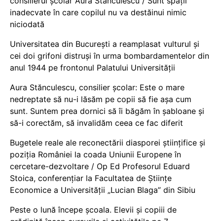
consilierul școlar Aura Stănculescu / Sunt spații
inadecvate în care copilul nu va destăinui nimic
niciodată
Universitatea din București a reamplasat vulturul și
cei doi grifoni distruși în urma bombardamentelor din
anul 1944 pe frontonul Palatului Universității
Aura Stănculescu, consilier școlar: Este o mare
nedreptate să nu-i lăsăm pe copii să fie așa cum
sunt. Suntem prea dornici să îi băgăm în șabloane și
să-i corectăm, să invalidăm ceea ce fac diferit
Bugetele reale ale reconectării diasporei științifice și
poziția României la coada Uniunii Europene în
cercetare-dezvoltare / Op Ed Profesorul Eduard
Stoica, conferențiar la Facultatea de Științe
Economice a Universității „Lucian Blaga” din Sibiu
Peste o lună începe școala. Elevii și copiii de