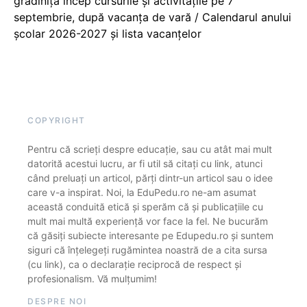
grădiniță încep cursurile și activitățile pe 7
septembrie, după vacanța de vară / Calendarul anului
școlar 2026-2027 și lista vacanțelor
COPYRIGHT
Pentru că scrieți despre educație, sau cu atât mai mult
datorită acestui lucru, ar fi util să citați cu link, atunci
când preluați un articol, părți dintr-un articol sau o idee
care v-a inspirat. Noi, la EduPedu.ro ne-am asumat
această conduită etică și sperăm că și publicațiile cu
mult mai multă experiență vor face la fel. Ne bucurăm
că găsiți subiecte interesante pe Edupedu.ro și suntem
siguri că înțelegeți rugămintea noastră de a cita sursa
(cu link), ca o declarație reciprocă de respect și
profesionalism. Vă mulțumim!
DESPRE NOI