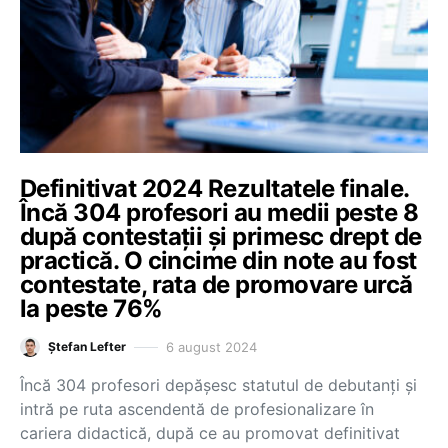
Definitivat 2024 Rezultatele finale.
Încă 304 profesori au medii peste 8
după contestații și primesc drept de
practică. O cincime din note au fost
contestate, rata de promovare urcă
la peste 76%
6 august 2024
Ștefan Lefter
Încă 304 profesori depășesc statutul de debutanți și
intră pe ruta ascendentă de profesionalizare în
cariera didactică, după ce au promovat definitivat