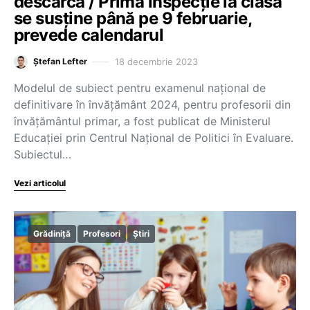
descarcă / Prima inspecție la clasă
se susține până pe 9 februarie,
prevede calendarul
18 decembrie 2023
Ștefan Lefter
Modelul de subiect pentru examenul național de
definitivare în învățământ 2024, pentru profesorii din
învățământul primar, a fost publicat de Ministerul
Educației prin Centrul Național de Politici în Evaluare.
Subiectul…
Vezi articolul
Grădiniță
Profesori
Știri