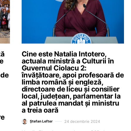
ză
Cine este Natalia Intotero,
je
actuala ministră a Culturii în
Guvernul Ciolacu 2:
 de
învățătoare, apoi profesoară de
limba română și engleză,
directoare de liceu și consilier
local, județean, parlamentar la
al patrulea mandat și ministru
a treia oară
re
24 decembrie 2024
Ștefan Lefter