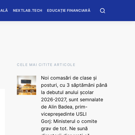
OALĂ
NEXTLAB.TECH
EDUCAȚIE FINANCIARĂ
CELE MAI CITITE ARTICOLE
Noi comasări de clase și
posturi, cu 3 săptămâni până
la debutul anului școlar
2026-2027, sunt semnalate
de Alin Badea, prim-
vicepreședinte USLI
Gorj: Ministerul o comite
grav de tot. Ne sună