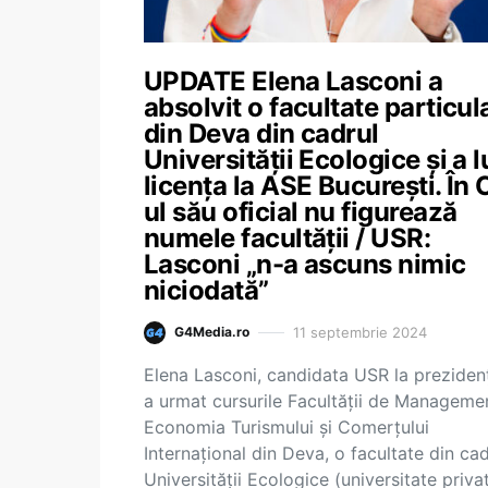
UPDATE Elena Lasconi a
absolvit o facultate particul
din Deva din cadrul
Universității Ecologice și a l
licența la ASE București. În
ul său oficial nu figurează
numele facultății / USR:
Lasconi „n-a ascuns nimic
niciodată”
11 septembrie 2024
G4Media.ro
Elena Lasconi, candidata USR la prezidenț
a urmat cursurile Facultății de Managemen
Economia Turismului și Comerțului
Internațional din Deva, o facultate din cad
Universității Ecologice (universitate privat