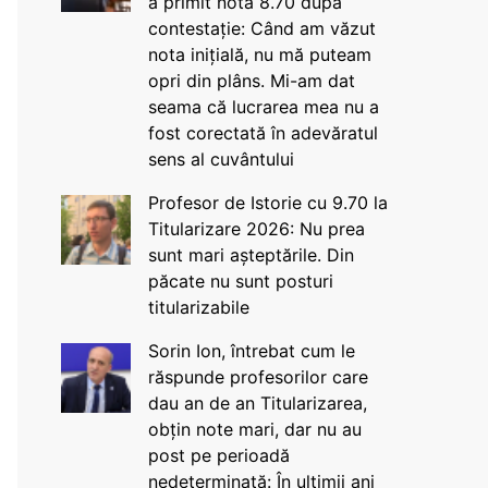
a primit nota 8.70 după
contestație: Când am văzut
nota inițială, nu mă puteam
opri din plâns. Mi-am dat
seama că lucrarea mea nu a
fost corectată în adevăratul
sens al cuvântului
Profesor de Istorie cu 9.70 la
Titularizare 2026: Nu prea
sunt mari așteptările. Din
păcate nu sunt posturi
titularizabile
Sorin Ion, întrebat cum le
răspunde profesorilor care
dau an de an Titularizarea,
obțin note mari, dar nu au
post pe perioadă
nedeterminată: În ultimii ani