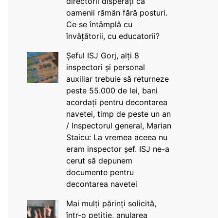
directorii disperați că
oamenii rămân fără posturi.
Ce se întâmplă cu
învățătorii, cu educatorii?
Șeful ISJ Gorj, alți 8
inspectori și personal
auxiliar trebuie să returneze
peste 55.000 de lei, bani
acordați pentru decontarea
navetei, timp de peste un an
/ Inspectorul general, Marian
Staicu: La vremea aceea nu
eram inspector șef. ISJ ne-a
cerut să depunem
documente pentru
decontarea navetei
Mai mulți părinți solicită,
într-o petiție, anularea