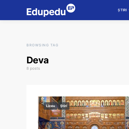
ȘTIRI
BROWSING TAG
Deva
8 posts
Liceu
Știri