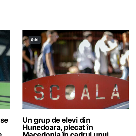
Știri
 se
Un grup de elevi din
Hunedoara, plecat în
e
Macedonia în cadrul unui