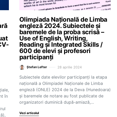
Olimpiada Națională de Limba
ară
engleză 2024. Subiectele și
baremele de la proba scrisă –
uat
Use of English, Writing,
 CV-
Reading și Integrated Skills /
600 de elevi și profesori
participanți
28 aprilie 2024
Ștefan Lefter
Subiectele date elevilor participanți la etapa
națională a Olimpiadei Naționale de Limba
engleză (ONLE) 2024 de la Deva (Hunedoara)
iale,
și baremele de notare au fost publicate de
t în
organizatori duminică după-amiază,…
rul
Vezi articolul
ă),