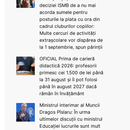
deciziei ISMB de a nu mai
acorda sumele pentru
posturile la plata cu ora din
cadrul cluburilor copiilor:
Multe cercuri de activități
extrașcolare vor dispărea de
la 1 septembrie, spun părinții
OFICIAL Prima de carieră
didactică 2026: profesorii
primesc cei 1.500 de lei până
la 31 august și îi pot folosi
până în august 2027 dacă
rămân în învățământ
Ministrul interimar al Muncii
Dragos Pîslaru: În urma
ultimelor discuții cu ministrul
Educației lucrurile sunt mult