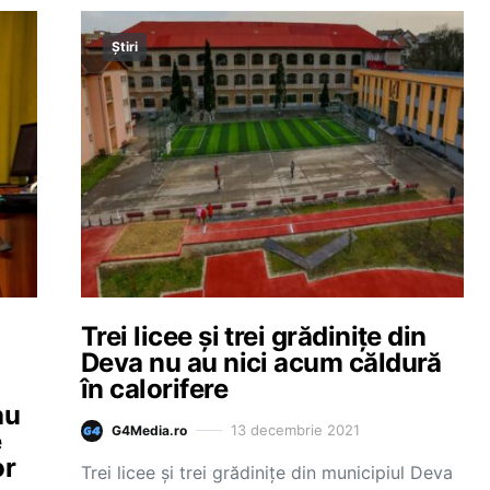
Știri
Trei licee și trei grădinițe din
Deva nu au nici acum căldură
în calorifere
au
13 decembrie 2021
G4Media.ro
e
or
Trei licee şi trei grădiniţe din municipiul Deva