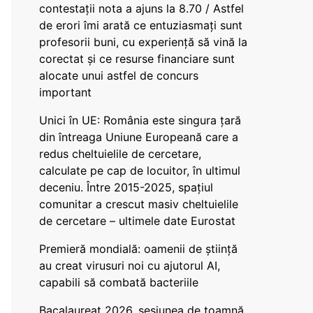
contestații nota a ajuns la 8.70 / Astfel
de erori îmi arată ce entuziasmați sunt
profesorii buni, cu experiență să vină la
corectat și ce resurse financiare sunt
alocate unui astfel de concurs
important
Unici în UE: România este singura țară
din întreaga Uniune Europeană care a
redus cheltuielile de cercetare,
calculate pe cap de locuitor, în ultimul
deceniu. Între 2015-2025, spațiul
comunitar a crescut masiv cheltuielile
de cercetare – ultimele date Eurostat
Premieră mondială: oamenii de știință
au creat virusuri noi cu ajutorul AI,
capabili să combată bacteriile
Bacalaureat 2026, sesiunea de toamnă.