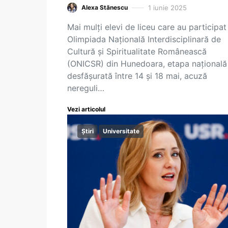
1 iunie 2025
Alexa Stănescu
Mai mulți elevi de liceu care au participat
Olimpiada Națională Interdisciplinară de
Cultură și Spiritualitate Românească
(ONICSR) din Hunedoara, etapa națională
desfășurată între 14 și 18 mai, acuză
nereguli…
Vezi articolul
Știri
Universitate