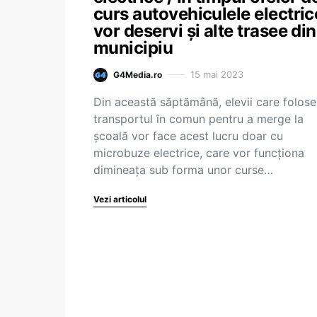
curs autovehiculele electric
vor deservi și alte trasee din
municipiu
15 mai 2023
G4Media.ro
Din această săptămână, elevii care folos
transportul în comun pentru a merge la
şcoală vor face acest lucru doar cu
microbuze electrice, care vor funcţiona
dimineaţa sub forma unor curse…
Vezi articolul