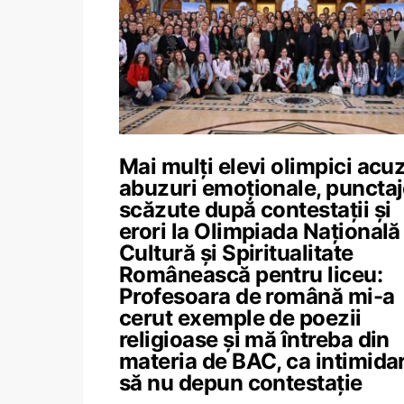
Mai mulți elevi olimpici acu
abuzuri emoționale, puncta
scăzute după contestații și
erori la Olimpiada Națională
Cultură și Spiritualitate
Românească pentru liceu:
Profesoara de română mi-a
cerut exemple de poezii
religioase și mă întreba din
materia de BAC, ca intimida
să nu depun contestație