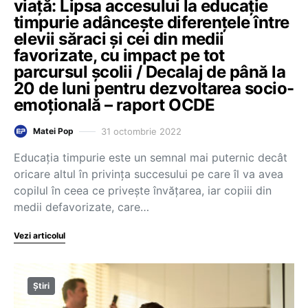
viață: Lipsa accesului la educație
timpurie adâncește diferențele între
elevii săraci și cei din medii
favorizate, cu impact pe tot
parcursul școlii / Decalaj de până la
20 de luni pentru dezvoltarea socio-
emoțională – raport OCDE
31 octombrie 2022
Matei Pop
Educația timpurie este un semnal mai puternic decât
oricare altul în privința succesului pe care îl va avea
copilul în ceea ce privește învățarea, iar copiii din
medii defavorizate, care…
Vezi articolul
Știri