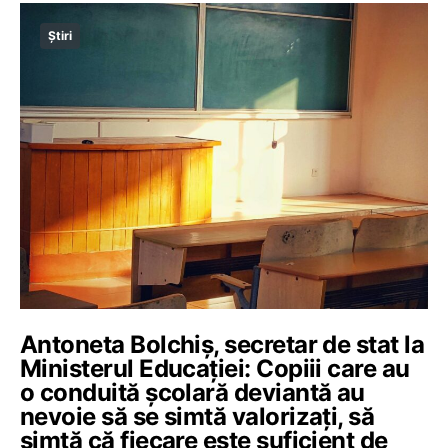
Știri
Antoneta Bolchiș, secretar de stat la
Ministerul Educației: Copiii care au
o conduită școlară deviantă au
nevoie să se simtă valorizați, să
simtă că fiecare este suficient de