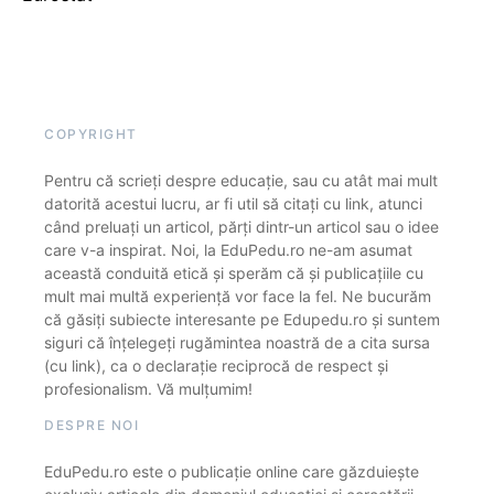
COPYRIGHT
Pentru că scrieți despre educație, sau cu atât mai mult
datorită acestui lucru, ar fi util să citați cu link, atunci
când preluați un articol, părți dintr-un articol sau o idee
care v-a inspirat. Noi, la EduPedu.ro ne-am asumat
această conduită etică și sperăm că și publicațiile cu
mult mai multă experiență vor face la fel. Ne bucurăm
că găsiți subiecte interesante pe Edupedu.ro și suntem
siguri că înțelegeți rugămintea noastră de a cita sursa
(cu link), ca o declarație reciprocă de respect și
profesionalism. Vă mulțumim!
DESPRE NOI
EduPedu.ro este o publicație online care găzduiește