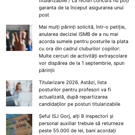
titularizabile / La niciun concurs nu poți
garanta de la început asigurarea unui
post
Mai mulți părinți solicită, într-o petiție,
anularea deciziei ISMB de a nu mai
acorda sumele pentru posturile la plata
cu ora din cadrul cluburilor copiilor:
Multe cercuri de activități extrașcolare
vor dispărea de la 1 septembrie, spun
părinții
Titularizare 2026. Astăzi, lista
posturilor pentru profesori va fi
actualizată, după repartizarea
candidaților pe posturi titularizabile
Șeful ISJ Gorj, alți 8 inspectori și
personal auxiliar trebuie să returneze
peste 55.000 de lei, bani acordați