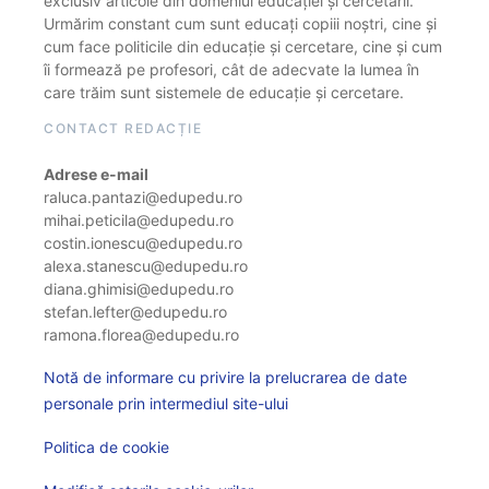
exclusiv articole din domeniul educației și cercetării.
Urmărim constant cum sunt educați copiii noștri, cine și
cum face politicile din educație și cercetare, cine și cum
îi formează pe profesori, cât de adecvate la lumea în
care trăim sunt sistemele de educație și cercetare.
CONTACT REDACȚIE
Adrese e-mail
raluca.pantazi@edupedu.ro
mihai.peticila@edupedu.ro
costin.ionescu@edupedu.ro
alexa.stanescu@edupedu.ro
diana.ghimisi@edupedu.ro
stefan.lefter@edupedu.ro
ramona.florea@edupedu.ro
Notă de informare cu privire la prelucrarea de date
personale prin intermediul site-ului
Politica de cookie