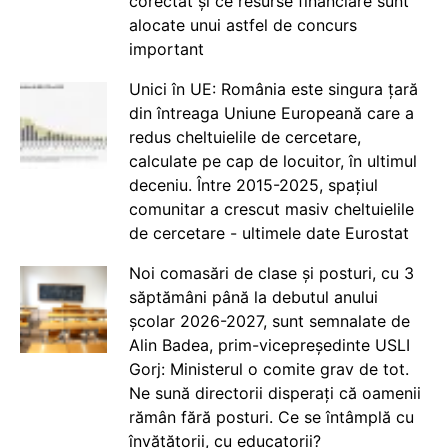
corectat și ce resurse financiare sunt
alocate unui astfel de concurs
important
Unici în UE: România este singura țară
din întreaga Uniune Europeană care a
redus cheltuielile de cercetare,
calculate pe cap de locuitor, în ultimul
deceniu. Între 2015-2025, spațiul
comunitar a crescut masiv cheltuielile
de cercetare - ultimele date Eurostat
Noi comasări de clase și posturi, cu 3
săptămâni până la debutul anului
școlar 2026-2027, sunt semnalate de
Alin Badea, prim-vicepreședinte USLI
Gorj: Ministerul o comite grav de tot.
Ne sună directorii disperați că oamenii
rămân fără posturi. Ce se întâmplă cu
învățătorii, cu educatorii?