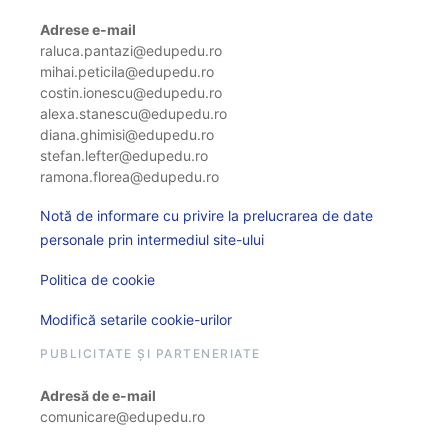
Adrese e-mail
raluca.pantazi@edupedu.ro
mihai.peticila@edupedu.ro
costin.ionescu@edupedu.ro
alexa.stanescu@edupedu.ro
diana.ghimisi@edupedu.ro
stefan.lefter@edupedu.ro
ramona.florea@edupedu.ro
Notă de informare cu privire la prelucrarea de date
personale prin intermediul site-ului
Politica de cookie
Modifică setarile cookie-urilor
PUBLICITATE ȘI PARTENERIATE
Adresă de e-mail
comunicare@edupedu.ro