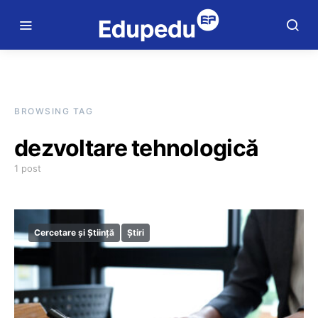
BROWSING TAG
dezvoltare tehnologică
1 post
Cercetare și Știință
Știri