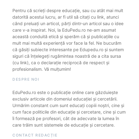
Pentru că scrieți despre educație, sau cu atât mai mult
datorită acestui lucru, ar fi util să citați cu link, atunci
când preluați un articol, părți dintr-un articol sau o idee
care v-a inspirat. Noi, la EduPedu.ro ne-am asumat
această conduită etică și sperăm că și publicațiile cu
mult mai multă experiență vor face la fel. Ne bucurăm
că găsiți subiecte interesante pe Edupedu.ro și suntem
siguri că înțelegeți rugămintea noastră de a cita sursa
(cu link), ca o declarație reciprocă de respect și
profesionalism. Vă mulțumim!
DESPRE NOI
EduPedu.ro este o publicație online care găzduiește
exclusiv articole din domeniul educației și cercetării.
Urmărim constant cum sunt educați copiii noștri, cine și
cum face politicile din educație și cercetare, cine și cum
îi formează pe profesori, cât de adecvate la lumea în
care trăim sunt sistemele de educație și cercetare.
CONTACT REDACȚIE