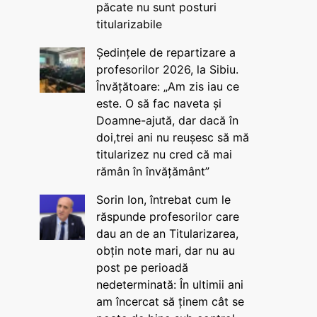
păcate nu sunt posturi
titularizabile
Ședințele de repartizare a
profesorilor 2026, la Sibiu.
Învățătoare: „Am zis iau ce
este. O să fac naveta și
Doamne-ajută, dar dacă în
doi,trei ani nu reușesc să mă
titularizez nu cred că mai
rămân în învățământ”
Sorin Ion, întrebat cum le
răspunde profesorilor care
dau an de an Titularizarea,
obțin note mari, dar nu au
post pe perioadă
nedeterminată: În ultimii ani
am încercat să ținem cât se