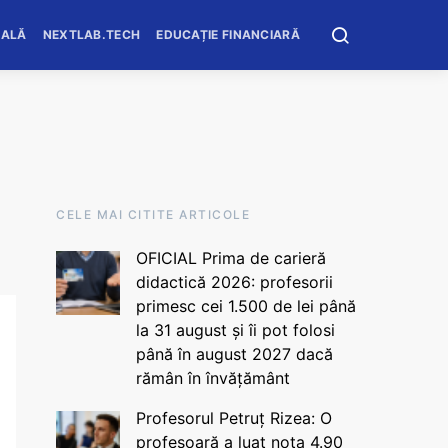
OALĂ
NEXTLAB.TECH
EDUCAȚIE FINANCIARĂ
CELE MAI CITITE ARTICOLE
OFICIAL Prima de carieră
didactică 2026: profesorii
primesc cei 1.500 de lei până
la 31 august și îi pot folosi
până în august 2027 dacă
rămân în învățământ
Profesorul Petruț Rizea: O
profesoară a luat nota 4.90