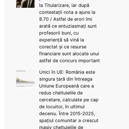
la Titularizare, iar după
contestații nota a ajuns la
8.70 / Astfel de erori îmi
arată ce entuziasmați sunt
profesorii buni, cu
experiență să vină la
corectat și ce resurse
financiare sunt alocate unui
astfel de concurs important
Unici în UE: România este
singura țară din întreaga
Uniune Europeană care a
redus cheltuielile de
cercetare, calculate pe cap
de locuitor, în ultimul
deceniu. Între 2015-2025,
spațiul comunitar a crescut
masiv cheltuielile de