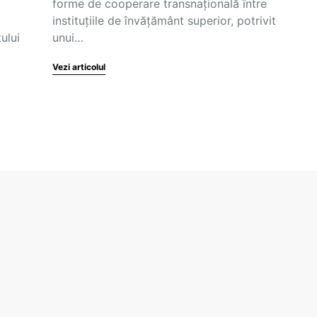
forme de cooperare transnațională între
instituțiile de învățământ superior, potrivit
ului
unui…
Vezi articolul