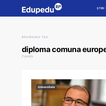
ȘTIRI
BROWSING TAG
diploma comuna europ
2 posts
Universitate