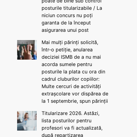
poate de bine sub control
posturile titularizabile / La
niciun concurs nu poți
garanta de la început
asigurarea unui post
Mai mulți părinți solicită,
într-o petiție, anularea
deciziei ISMB de a nu mai
acorda sumele pentru
posturile la plata cu ora din
cadrul cluburilor copiilor:
Multe cercuri de activități
extrașcolare vor dispărea de
la 1 septembrie, spun părinții
Titularizare 2026. Astăzi,
lista posturilor pentru
profesori va fi actualizată,
după repartizarea