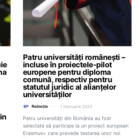
Patru universități românești –
uie
incluse în proiectele-pilot
na
europene pentru diploma
comună, respectiv pentru
statutul juridic al alianțelor
universităților
1 februarie 2023
Redacția
in
Patru universități din România au fost
selectate să participe la un proiect european
Erasmus+ care prevede testarea unor noi