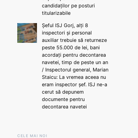
candidaților pe posturi
titularizabile
Șeful ISJ Gorj, alți 8
inspectori și personal
auxiliar trebuie să returneze
peste 55.000 de lei, bani
acordați pentru decontarea
navetei, timp de peste un an
/ Inspectorul general, Marian
Staicu: La vremea aceea nu
eram inspector șef. ISJ ne-a
cerut să depunem
documente pentru
decontarea navetei
CELE MAI NOI