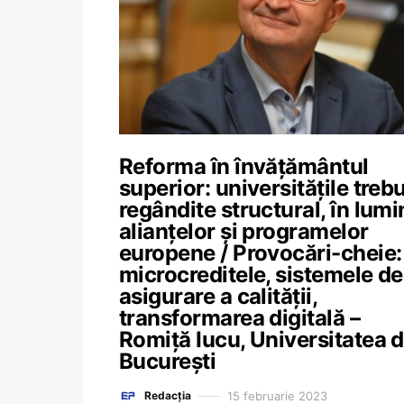
Reforma în învățământul
superior: universitățile treb
regândite structural, în lumi
alianțelor și programelor
europene / Provocări-cheie:
microcreditele, sistemele de
asigurare a calității,
transformarea digitală –
Romiță Iucu, Universitatea d
București
15 februarie 2023
Redacția