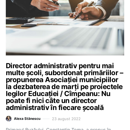
Director administrativ pentru mai
multe școli, subordonat primăriilor –
propunerea Asociației municipiilor
la dezbaterea de marți pe proiectele
legilor Educației / Cîmpeanu: Nu
poate fi nici câte un director
administrativ în fiecare școală
23 august 2022
Alexa Stănescu
Primarul Buzăului, Constantin Toma, a propus în