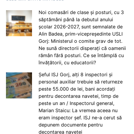
Noi comasări de clase și posturi, cu 3
săptămâni până la debutul anului
școlar 2026-2027, sunt semnalate de
Alin Badea, prim-vicepreședinte USLI
Gorj: Ministerul o comite grav de tot.
Ne sună directorii disperați că oamenii
rămân fără posturi. Ce se întâmplă cu
învățătorii, cu educatorii?
Șeful ISJ Gorj, alți 8 inspectori și
personal auxiliar trebuie să returneze
peste 55.000 de lei, bani acordați
pentru decontarea navetei, timp de
peste un an / Inspectorul general,
Marian Staicu: La vremea aceea nu
eram inspector șef. ISJ ne-a cerut să
depunem documente pentru
decontarea navetei