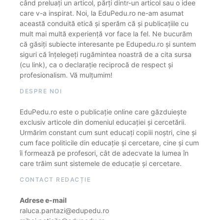
când preluați un articol, părți dintr-un articol sau o idee
care v-a inspirat. Noi, la EduPedu.ro ne-am asumat
această conduită etică și sperăm că și publicațiile cu
mult mai multă experiență vor face la fel. Ne bucurăm
că găsiți subiecte interesante pe Edupedu.ro și suntem
siguri că înțelegeți rugămintea noastră de a cita sursa
(cu link), ca o declarație reciprocă de respect și
profesionalism. Vă mulțumim!
DESPRE NOI
EduPedu.ro este o publicație online care găzduiește
exclusiv articole din domeniul educației și cercetării.
Urmărim constant cum sunt educați copiii noștri, cine și
cum face politicile din educație și cercetare, cine și cum
îi formează pe profesori, cât de adecvate la lumea în
care trăim sunt sistemele de educație și cercetare.
CONTACT REDACȚIE
Adrese e-mail
raluca.pantazi@edupedu.ro