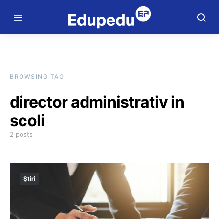
BROWSING TAG
director administrativ in
scoli
2 posts
Știri