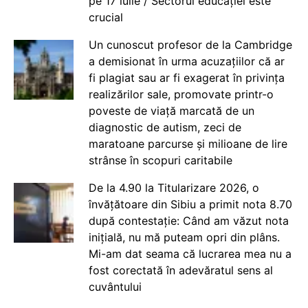
pe 17 iulie / Sectorul educației este
crucial
Un cunoscut profesor de la Cambridge
a demisionat în urma acuzațiilor că ar
fi plagiat sau ar fi exagerat în privința
realizărilor sale, promovate printr-o
poveste de viață marcată de un
diagnostic de autism, zeci de
maratoane parcurse și milioane de lire
strânse în scopuri caritabile
De la 4.90 la Titularizare 2026, o
învățătoare din Sibiu a primit nota 8.70
după contestație: Când am văzut nota
inițială, nu mă puteam opri din plâns.
Mi-am dat seama că lucrarea mea nu a
fost corectată în adevăratul sens al
cuvântului