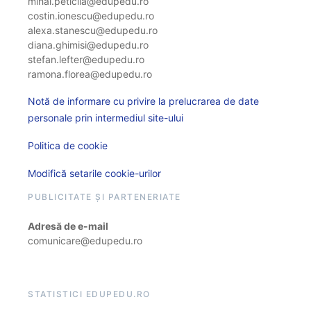
mihai.peticila@edupedu.ro
costin.ionescu@edupedu.ro
alexa.stanescu@edupedu.ro
diana.ghimisi@edupedu.ro
stefan.lefter@edupedu.ro
ramona.florea@edupedu.ro
Notă de informare cu privire la prelucrarea de date
personale prin intermediul site-ului
Politica de cookie
Modifică setarile cookie-urilor
PUBLICITATE ȘI PARTENERIATE
Adresă de e-mail
comunicare@edupedu.ro
STATISTICI EDUPEDU.RO