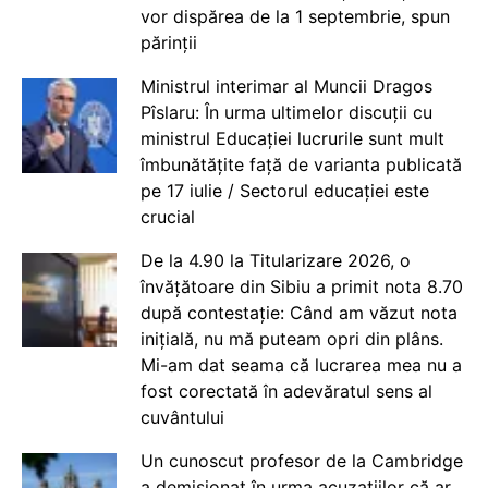
vor dispărea de la 1 septembrie, spun
părinții
Ministrul interimar al Muncii Dragos
Pîslaru: În urma ultimelor discuții cu
ministrul Educației lucrurile sunt mult
îmbunătățite față de varianta publicată
pe 17 iulie / Sectorul educației este
crucial
De la 4.90 la Titularizare 2026, o
învățătoare din Sibiu a primit nota 8.70
după contestație: Când am văzut nota
inițială, nu mă puteam opri din plâns.
Mi-am dat seama că lucrarea mea nu a
fost corectată în adevăratul sens al
cuvântului
Un cunoscut profesor de la Cambridge
a demisionat în urma acuzațiilor că ar