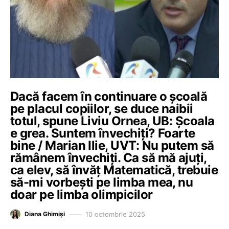
Dacă facem în continuare o școală
pe placul copiilor, se duce naibii
totul, spune Liviu Ornea, UB: Școala
e grea. Suntem învechiți? Foarte
bine / Marian Ilie, UVT: Nu putem să
rămânem învechiți. Ca să mă ajuți,
ca elev, să învăț Matematică, trebuie
să-mi vorbești pe limba mea, nu
doar pe limba olimpicilor
10 octombrie 2025
Diana Ghimiși