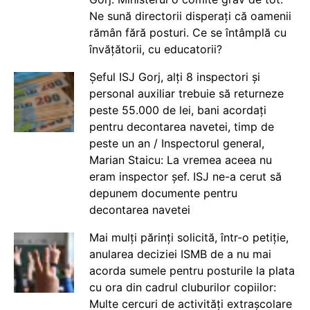
Ne sună directorii disperați că oamenii
rămân fără posturi. Ce se întâmplă cu
învățătorii, cu educatorii?
Șeful ISJ Gorj, alți 8 inspectori și
personal auxiliar trebuie să returneze
peste 55.000 de lei, bani acordați
pentru decontarea navetei, timp de
peste un an / Inspectorul general,
Marian Staicu: La vremea aceea nu
eram inspector șef. ISJ ne-a cerut să
depunem documente pentru
decontarea navetei
Mai mulți părinți solicită, într-o petiție,
anularea deciziei ISMB de a nu mai
acorda sumele pentru posturile la plata
cu ora din cadrul cluburilor copiilor:
Multe cercuri de activități extrașcolare