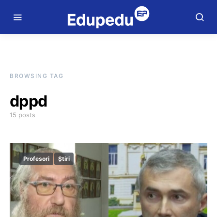
BROWSING TAG
dppd
15 posts
Profesori
Știri