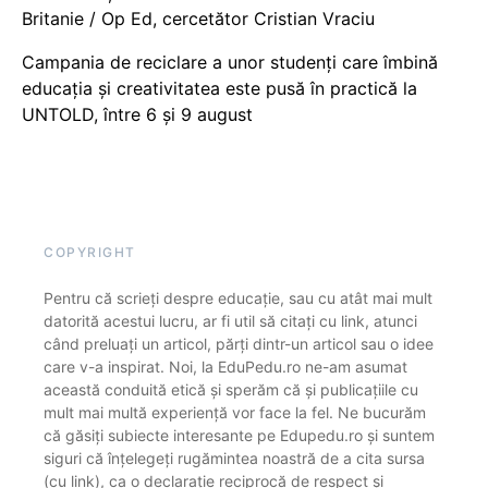
Britanie / Op Ed, cercetător Cristian Vraciu
Campania de reciclare a unor studenți care îmbină
educația și creativitatea este pusă în practică la
UNTOLD, între 6 și 9 august
COPYRIGHT
Pentru că scrieți despre educație, sau cu atât mai mult
datorită acestui lucru, ar fi util să citați cu link, atunci
când preluați un articol, părți dintr-un articol sau o idee
care v-a inspirat. Noi, la EduPedu.ro ne-am asumat
această conduită etică și sperăm că și publicațiile cu
mult mai multă experiență vor face la fel. Ne bucurăm
că găsiți subiecte interesante pe Edupedu.ro și suntem
siguri că înțelegeți rugămintea noastră de a cita sursa
(cu link), ca o declarație reciprocă de respect și