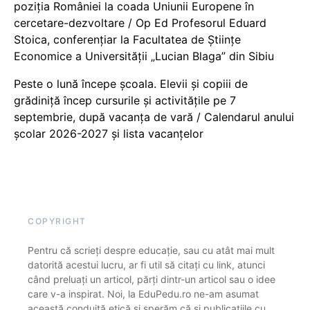
poziția României la coada Uniunii Europene în
cercetare-dezvoltare / Op Ed Profesorul Eduard
Stoica, conferențiar la Facultatea de Științe
Economice a Universității „Lucian Blaga” din Sibiu
Peste o lună începe școala. Elevii și copiii de
grădiniță încep cursurile și activitățile pe 7
septembrie, după vacanța de vară / Calendarul anului
școlar 2026-2027 și lista vacanțelor
COPYRIGHT
Pentru că scrieți despre educație, sau cu atât mai mult
datorită acestui lucru, ar fi util să citați cu link, atunci
când preluați un articol, părți dintr-un articol sau o idee
care v-a inspirat. Noi, la EduPedu.ro ne-am asumat
această conduită etică și sperăm că și publicațiile cu