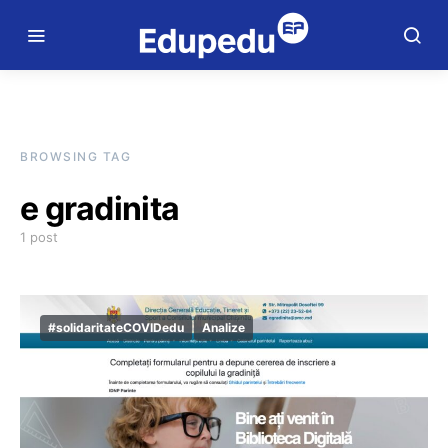
BROWSING TAG
e gradinita
1 post
#solidaritateCOVIDedu
Analize