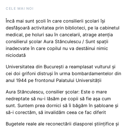
CELE MAI NOI
Încă mai sunt școli în care consilierii școlari își
desfășoară activitatea prin biblioteci, pe la cabinetul
medical, pe holuri sau în cancelarii, atrage atenția
consilierul școlar Aura Stănculescu / Sunt spații
inadecvate în care copilul nu va destăinui nimic
niciodată
Universitatea din București a reamplasat vulturul și
cei doi grifoni distruși în urma bombardamentelor din
anul 1944 pe frontonul Palatului Universității
Aura Stănculescu, consilier școlar: Este o mare
nedreptate să nu-i lăsăm pe copii să fie așa cum
sunt. Suntem prea dornici să îi băgăm în șabloane și
să-i corectăm, să invalidăm ceea ce fac diferit
Bugetele reale ale reconectării diasporei științifice și