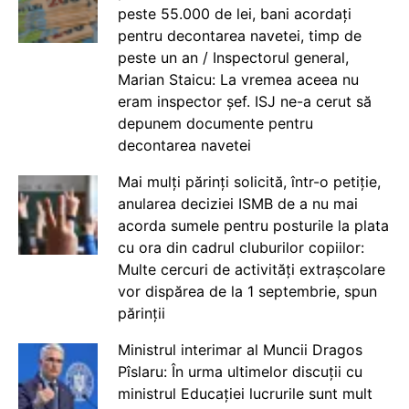
peste 55.000 de lei, bani acordați
pentru decontarea navetei, timp de
peste un an / Inspectorul general,
Marian Staicu: La vremea aceea nu
eram inspector șef. ISJ ne-a cerut să
depunem documente pentru
decontarea navetei
Mai mulți părinți solicită, într-o petiție,
anularea deciziei ISMB de a nu mai
acorda sumele pentru posturile la plata
cu ora din cadrul cluburilor copiilor:
Multe cercuri de activități extrașcolare
vor dispărea de la 1 septembrie, spun
părinții
Ministrul interimar al Muncii Dragos
Pîslaru: În urma ultimelor discuții cu
ministrul Educației lucrurile sunt mult