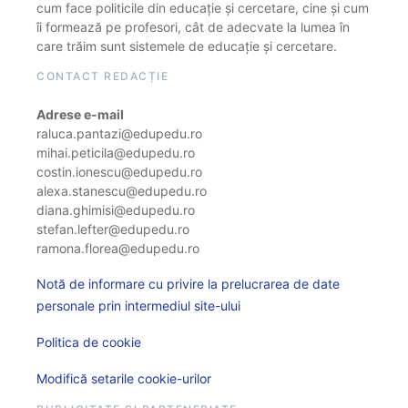
cum face politicile din educație și cercetare, cine și cum
îi formează pe profesori, cât de adecvate la lumea în
care trăim sunt sistemele de educație și cercetare.
CONTACT REDACȚIE
Adrese e-mail
raluca.pantazi@edupedu.ro
mihai.peticila@edupedu.ro
costin.ionescu@edupedu.ro
alexa.stanescu@edupedu.ro
diana.ghimisi@edupedu.ro
stefan.lefter@edupedu.ro
ramona.florea@edupedu.ro
Notă de informare cu privire la prelucrarea de date
personale prin intermediul site-ului
Politica de cookie
Modifică setarile cookie-urilor