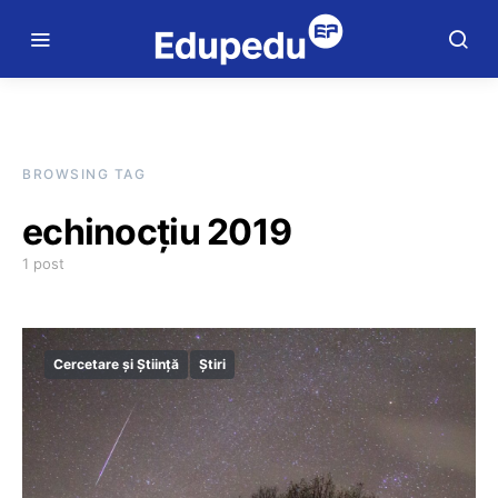
BROWSING TAG
echinocţiu 2019
1 post
Cercetare și Știință
Știri