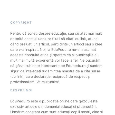
COPYRIGHT
Pentru că scrieți despre educație, sau cu atât mai mult
datorită acestui lucru, ar fi util să citați cu link, atunci
când preluați un articol, părți dintr-un articol sau o idee
care v-a inspirat. Noi, la EduPedu.ro ne-am asumat
această conduită etică și sperăm că și publicațiile cu
mult mai multă experiență vor face la fel. Ne bucurăm
că găsiți subiecte interesante pe Edupedu.ro și suntem
siguri că înțelegeți rugămintea noastră de a cita sursa
(cu link), ca o declarație reciprocă de respect și
profesionalism. Vă mulțumim!
DESPRE NOI
EduPedu.ro este o publicație online care găzduiește
exclusiv articole din domeniul educației și cercetării.
Urmărim constant cum sunt educați copiii noștri, cine și