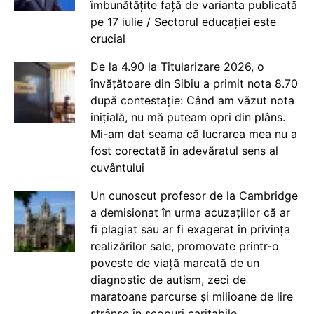
îmbunătățite față de varianta publicată
pe 17 iulie / Sectorul educației este
crucial
De la 4.90 la Titularizare 2026, o
învățătoare din Sibiu a primit nota 8.70
după contestație: Când am văzut nota
inițială, nu mă puteam opri din plâns.
Mi-am dat seama că lucrarea mea nu a
fost corectată în adevăratul sens al
cuvântului
Un cunoscut profesor de la Cambridge
a demisionat în urma acuzațiilor că ar
fi plagiat sau ar fi exagerat în privința
realizărilor sale, promovate printr-o
poveste de viață marcată de un
diagnostic de autism, zeci de
maratoane parcurse și milioane de lire
strânse în scopuri caritabile