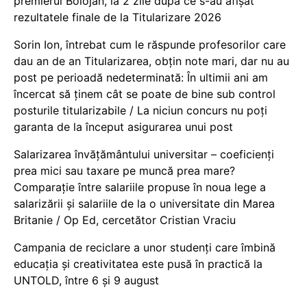
premierul Bolojan, la 2 zile după ce s-au afișat
rezultatele finale de la Titularizare 2026
Sorin Ion, întrebat cum le răspunde profesorilor care
dau an de an Titularizarea, obțin note mari, dar nu au
post pe perioadă nedeterminată: În ultimii ani am
încercat să ținem cât se poate de bine sub control
posturile titularizabile / La niciun concurs nu poți
garanta de la început asigurarea unui post
Salarizarea învățământului universitar – coeficienți
prea mici sau taxare pe muncă prea mare?
Comparație între salariile propuse în noua lege a
salarizării și salariile de la o universitate din Marea
Britanie / Op Ed, cercetător Cristian Vraciu
Campania de reciclare a unor studenți care îmbină
educația și creativitatea este pusă în practică la
UNTOLD, între 6 și 9 august