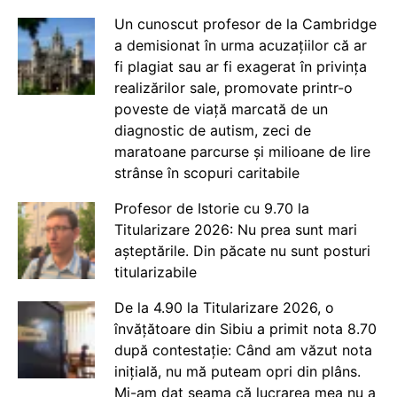
Un cunoscut profesor de la Cambridge
a demisionat în urma acuzațiilor că ar
fi plagiat sau ar fi exagerat în privința
realizărilor sale, promovate printr-o
poveste de viață marcată de un
diagnostic de autism, zeci de
maratoane parcurse și milioane de lire
strânse în scopuri caritabile
Profesor de Istorie cu 9.70 la
Titularizare 2026: Nu prea sunt mari
așteptările. Din păcate nu sunt posturi
titularizabile
De la 4.90 la Titularizare 2026, o
învățătoare din Sibiu a primit nota 8.70
după contestație: Când am văzut nota
inițială, nu mă puteam opri din plâns.
Mi-am dat seama că lucrarea mea nu a