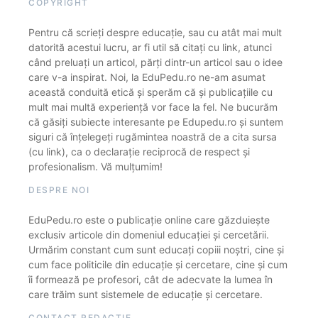
COPYRIGHT
Pentru că scrieți despre educație, sau cu atât mai mult
datorită acestui lucru, ar fi util să citați cu link, atunci
când preluați un articol, părți dintr-un articol sau o idee
care v-a inspirat. Noi, la EduPedu.ro ne-am asumat
această conduită etică și sperăm că și publicațiile cu
mult mai multă experiență vor face la fel. Ne bucurăm
că găsiți subiecte interesante pe Edupedu.ro și suntem
siguri că înțelegeți rugămintea noastră de a cita sursa
(cu link), ca o declarație reciprocă de respect și
profesionalism. Vă mulțumim!
DESPRE NOI
EduPedu.ro este o publicație online care găzduiește
exclusiv articole din domeniul educației și cercetării.
Urmărim constant cum sunt educați copiii noștri, cine și
cum face politicile din educație și cercetare, cine și cum
îi formează pe profesori, cât de adecvate la lumea în
care trăim sunt sistemele de educație și cercetare.
CONTACT REDACȚIE