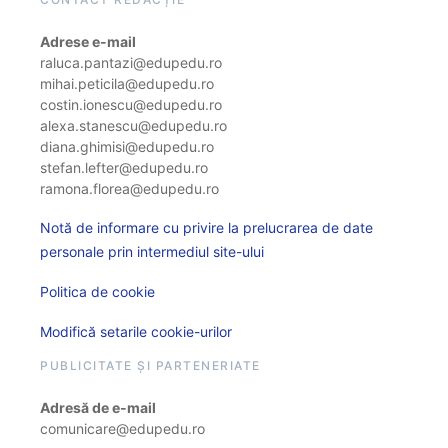
Adrese e-mail
raluca.pantazi@edupedu.ro
mihai.peticila@edupedu.ro
costin.ionescu@edupedu.ro
alexa.stanescu@edupedu.ro
diana.ghimisi@edupedu.ro
stefan.lefter@edupedu.ro
ramona.florea@edupedu.ro
Notă de informare cu privire la prelucrarea de date
personale prin intermediul site-ului
Politica de cookie
Modifică setarile cookie-urilor
PUBLICITATE ȘI PARTENERIATE
Adresă de e-mail
comunicare@edupedu.ro