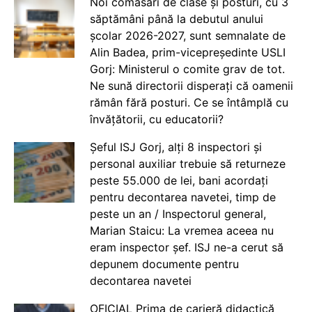
Noi comasări de clase și posturi, cu 3
săptămâni până la debutul anului
școlar 2026-2027, sunt semnalate de
Alin Badea, prim-vicepreședinte USLI
Gorj: Ministerul o comite grav de tot.
Ne sună directorii disperați că oamenii
rămân fără posturi. Ce se întâmplă cu
învățătorii, cu educatorii?
Șeful ISJ Gorj, alți 8 inspectori și
personal auxiliar trebuie să returneze
peste 55.000 de lei, bani acordați
pentru decontarea navetei, timp de
peste un an / Inspectorul general,
Marian Staicu: La vremea aceea nu
eram inspector șef. ISJ ne-a cerut să
depunem documente pentru
decontarea navetei
OFICIAL Prima de carieră didactică