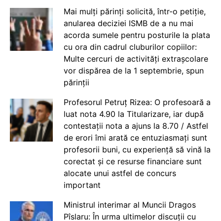
Mai mulți părinți solicită, într-o petiție,
anularea deciziei ISMB de a nu mai
acorda sumele pentru posturile la plata
cu ora din cadrul cluburilor copiilor:
Multe cercuri de activități extrașcolare
vor dispărea de la 1 septembrie, spun
părinții
Profesorul Petruț Rizea: O profesoară a
luat nota 4.90 la Titularizare, iar după
contestații nota a ajuns la 8.70 / Astfel
de erori îmi arată ce entuziasmați sunt
profesorii buni, cu experiență să vină la
corectat și ce resurse financiare sunt
alocate unui astfel de concurs
important
Ministrul interimar al Muncii Dragos
Pîslaru: În urma ultimelor discuții cu