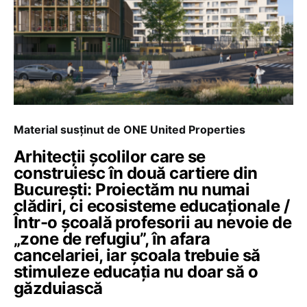
Material susținut de ONE United Properties
Arhitecții școlilor care se
construiesc în două cartiere din
București: Proiectăm nu numai
clădiri, ci ecosisteme educaționale /
Într-o școală profesorii au nevoie de
„zone de refugiu”, în afara
cancelariei, iar școala trebuie să
stimuleze educația nu doar să o
găzduiască