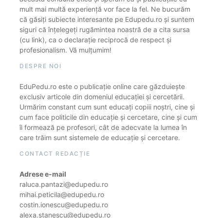
mult mai multă experiență vor face la fel. Ne bucurăm
că găsiți subiecte interesante pe Edupedu.ro și suntem
siguri că înțelegeți rugămintea noastră de a cita sursa
(cu link), ca o declarație reciprocă de respect și
profesionalism. Vă mulțumim!
DESPRE NOI
EduPedu.ro este o publicație online care găzduiește
exclusiv articole din domeniul educației și cercetării.
Urmărim constant cum sunt educați copiii noștri, cine și
cum face politicile din educație și cercetare, cine și cum
îi formează pe profesori, cât de adecvate la lumea în
care trăim sunt sistemele de educație și cercetare.
CONTACT REDACȚIE
Adrese e-mail
raluca.pantazi@edupedu.ro
mihai.peticila@edupedu.ro
costin.ionescu@edupedu.ro
alexa.stanescu@edupedu.ro