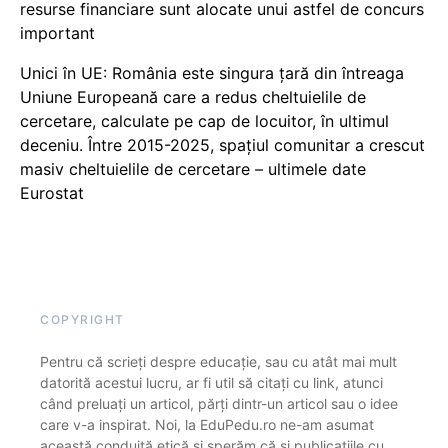
resurse financiare sunt alocate unui astfel de concurs
important
Unici în UE: România este singura țară din întreaga
Uniune Europeană care a redus cheltuielile de
cercetare, calculate pe cap de locuitor, în ultimul
deceniu. Între 2015-2025, spațiul comunitar a crescut
masiv cheltuielile de cercetare – ultimele date
Eurostat
COPYRIGHT
Pentru că scrieți despre educație, sau cu atât mai mult
datorită acestui lucru, ar fi util să citați cu link, atunci
când preluați un articol, părți dintr-un articol sau o idee
care v-a inspirat. Noi, la EduPedu.ro ne-am asumat
această conduită etică și sperăm că și publicațiile cu