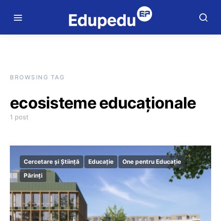
BROWSING TAG
ecosisteme educaționale
1 post
Cercetare și Știință
Educație
One pentru Educație
Părinți