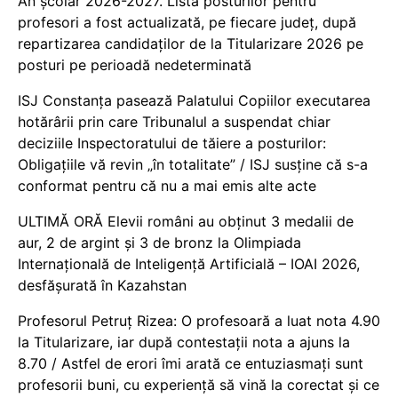
An școlar 2026-2027. Lista posturilor pentru
profesori a fost actualizată, pe fiecare județ, după
repartizarea candidaților de la Titularizare 2026 pe
posturi pe perioadă nedeterminată
ISJ Constanța pasează Palatului Copiilor executarea
hotărârii prin care Tribunalul a suspendat chiar
deciziile Inspectoratului de tăiere a posturilor:
Obligațiile vă revin „în totalitate” / ISJ susține că s-a
conformat pentru că nu a mai emis alte acte
ULTIMĂ ORĂ Elevii români au obținut 3 medalii de
aur, 2 de argint și 3 de bronz la Olimpiada
Internațională de Inteligență Artificială – IOAI 2026,
desfășurată în Kazahstan
Profesorul Petruț Rizea: O profesoară a luat nota 4.90
la Titularizare, iar după contestații nota a ajuns la
8.70 / Astfel de erori îmi arată ce entuziasmați sunt
profesorii buni, cu experiență să vină la corectat și ce