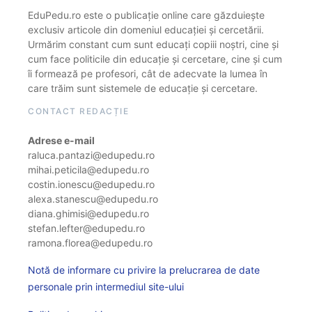
EduPedu.ro este o publicație online care găzduiește
exclusiv articole din domeniul educației și cercetării.
Urmărim constant cum sunt educați copiii noștri, cine și
cum face politicile din educație și cercetare, cine și cum
îi formează pe profesori, cât de adecvate la lumea în
care trăim sunt sistemele de educație și cercetare.
CONTACT REDACȚIE
Adrese e-mail
raluca.pantazi@edupedu.ro
mihai.peticila@edupedu.ro
costin.ionescu@edupedu.ro
alexa.stanescu@edupedu.ro
diana.ghimisi@edupedu.ro
stefan.lefter@edupedu.ro
ramona.florea@edupedu.ro
Notă de informare cu privire la prelucrarea de date
personale prin intermediul site-ului