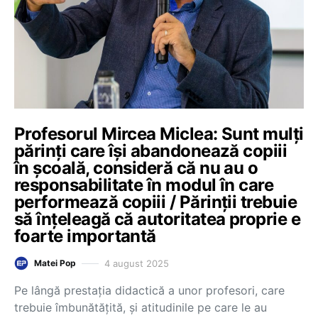
Profesorul Mircea Miclea: Sunt mulți
părinți care își abandonează copiii
în școală, consideră că nu au o
responsabilitate în modul în care
performează copiii / Părinții trebuie
să înțeleagă că autoritatea proprie e
foarte importantă
4 august 2025
Matei Pop
Pe lângă prestația didactică a unor profesori, care
trebuie îmbunătățită, și atitudinile pe care le au