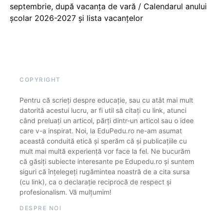
septembrie, după vacanța de vară / Calendarul anului
școlar 2026-2027 și lista vacanțelor
COPYRIGHT
Pentru că scrieți despre educație, sau cu atât mai mult
datorită acestui lucru, ar fi util să citați cu link, atunci
când preluați un articol, părți dintr-un articol sau o idee
care v-a inspirat. Noi, la EduPedu.ro ne-am asumat
această conduită etică și sperăm că și publicațiile cu
mult mai multă experiență vor face la fel. Ne bucurăm
că găsiți subiecte interesante pe Edupedu.ro și suntem
siguri că înțelegeți rugămintea noastră de a cita sursa
(cu link), ca o declarație reciprocă de respect și
profesionalism. Vă mulțumim!
DESPRE NOI