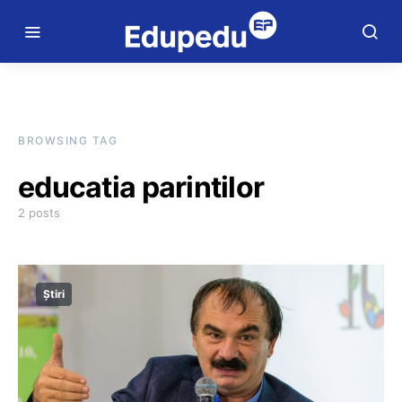
BROWSING TAG
educatia parintilor
2 posts
Știri