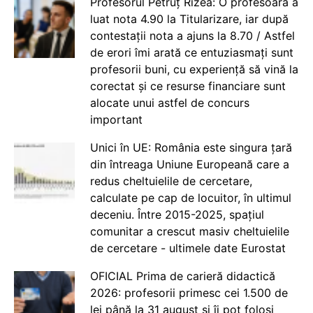
Profesorul Petruț Rizea: O profesoară a
luat nota 4.90 la Titularizare, iar după
contestații nota a ajuns la 8.70 / Astfel
de erori îmi arată ce entuziasmați sunt
profesorii buni, cu experiență să vină la
corectat și ce resurse financiare sunt
alocate unui astfel de concurs
important
Unici în UE: România este singura țară
din întreaga Uniune Europeană care a
redus cheltuielile de cercetare,
calculate pe cap de locuitor, în ultimul
deceniu. Între 2015-2025, spațiul
comunitar a crescut masiv cheltuielile
de cercetare - ultimele date Eurostat
OFICIAL Prima de carieră didactică
2026: profesorii primesc cei 1.500 de
lei până la 31 august și îi pot folosi