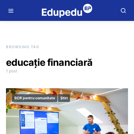
BROWSING TAG
educație financiară
1 post
BCR pentru comunitate
Știri