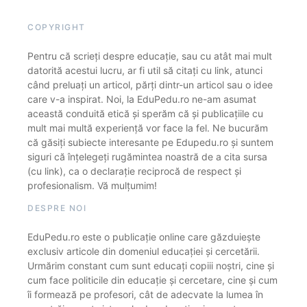
COPYRIGHT
Pentru că scrieți despre educație, sau cu atât mai mult
datorită acestui lucru, ar fi util să citați cu link, atunci
când preluați un articol, părți dintr-un articol sau o idee
care v-a inspirat. Noi, la EduPedu.ro ne-am asumat
această conduită etică și sperăm că și publicațiile cu
mult mai multă experiență vor face la fel. Ne bucurăm
că găsiți subiecte interesante pe Edupedu.ro și suntem
siguri că înțelegeți rugămintea noastră de a cita sursa
(cu link), ca o declarație reciprocă de respect și
profesionalism. Vă mulțumim!
DESPRE NOI
EduPedu.ro este o publicație online care găzduiește
exclusiv articole din domeniul educației și cercetării.
Urmărim constant cum sunt educați copiii noștri, cine și
cum face politicile din educație și cercetare, cine și cum
îi formează pe profesori, cât de adecvate la lumea în