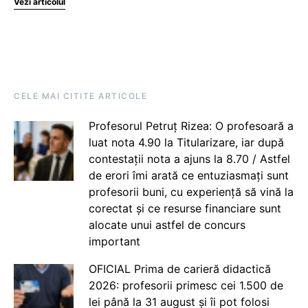
Vezi articolul
CELE MAI CITITE ARTICOLE
Profesorul Petruț Rizea: O profesoară a
luat nota 4.90 la Titularizare, iar după
contestații nota a ajuns la 8.70 / Astfel
de erori îmi arată ce entuziasmați sunt
profesorii buni, cu experiență să vină la
corectat și ce resurse financiare sunt
alocate unui astfel de concurs
important
OFICIAL Prima de carieră didactică
2026: profesorii primesc cei 1.500 de
lei până la 31 august și îi pot folosi