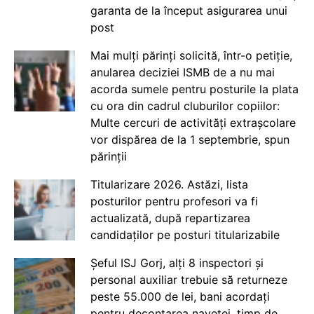
garanta de la început asigurarea unui
post
Mai mulți părinți solicită, într-o petiție,
anularea deciziei ISMB de a nu mai
acorda sumele pentru posturile la plata
cu ora din cadrul cluburilor copiilor:
Multe cercuri de activități extrașcolare
vor dispărea de la 1 septembrie, spun
părinții
Titularizare 2026. Astăzi, lista
posturilor pentru profesori va fi
actualizată, după repartizarea
candidaților pe posturi titularizabile
Șeful ISJ Gorj, alți 8 inspectori și
personal auxiliar trebuie să returneze
peste 55.000 de lei, bani acordați
pentru decontarea navetei, timp de