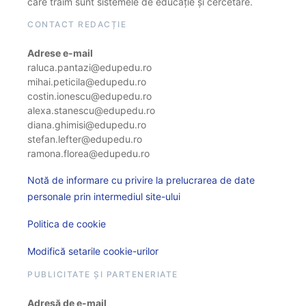
care trăim sunt sistemele de educație și cercetare.
CONTACT REDACȚIE
Adrese e-mail
raluca.pantazi@edupedu.ro
mihai.peticila@edupedu.ro
costin.ionescu@edupedu.ro
alexa.stanescu@edupedu.ro
diana.ghimisi@edupedu.ro
stefan.lefter@edupedu.ro
ramona.florea@edupedu.ro
Notă de informare cu privire la prelucrarea de date
personale prin intermediul site-ului
Politica de cookie
Modifică setarile cookie-urilor
PUBLICITATE ȘI PARTENERIATE
Adresă de e-mail