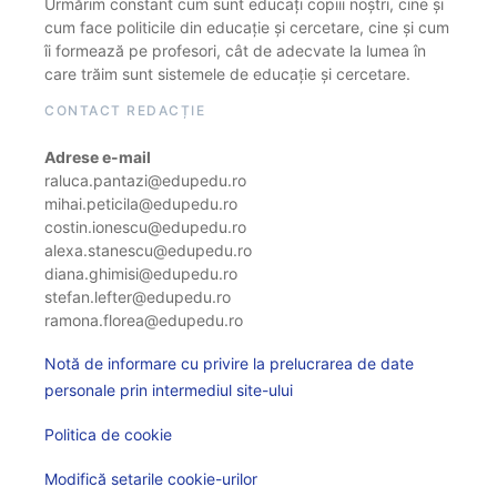
Urmărim constant cum sunt educați copiii noștri, cine și
cum face politicile din educație și cercetare, cine și cum
îi formează pe profesori, cât de adecvate la lumea în
care trăim sunt sistemele de educație și cercetare.
CONTACT REDACȚIE
Adrese e-mail
raluca.pantazi@edupedu.ro
mihai.peticila@edupedu.ro
costin.ionescu@edupedu.ro
alexa.stanescu@edupedu.ro
diana.ghimisi@edupedu.ro
stefan.lefter@edupedu.ro
ramona.florea@edupedu.ro
Notă de informare cu privire la prelucrarea de date
personale prin intermediul site-ului
Politica de cookie
Modifică setarile cookie-urilor