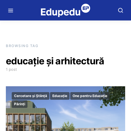
BROWSING TAG
educație și arhitectură
1 post
Cercetare și Știință
Educație
One pentru Educație
Părinți