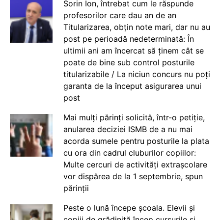
Sorin Ion, întrebat cum le răspunde
profesorilor care dau an de an
Titularizarea, obțin note mari, dar nu au
post pe perioadă nedeterminată: În
ultimii ani am încercat să ținem cât se
poate de bine sub control posturile
titularizabile / La niciun concurs nu poți
garanta de la început asigurarea unui
post
Mai mulți părinți solicită, într-o petiție,
anularea deciziei ISMB de a nu mai
acorda sumele pentru posturile la plata
cu ora din cadrul cluburilor copiilor:
Multe cercuri de activități extrașcolare
vor dispărea de la 1 septembrie, spun
părinții
Peste o lună începe școala. Elevii și
copiii de grădiniță încep cursurile și