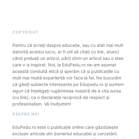
COPYRIGHT
Pentru că scrieți despre educație, sau cu atât mai mult
datorită acestui lucru, ar fi util să citați cu link, atunci
când preluați un articol, părți dintr-un articol sau o idee
care v-a inspirat. Noi, la EduPedu.ro ne-am asumat
această conduită etică și sperăm că și publicațiile cu
mult mai multă experiență vor face la fel. Ne bucurăm
că găsiți subiecte interesante pe Edupedu.ro și suntem
siguri că înțelegeți rugămintea noastră de a cita sursa
(cu link), ca o declarație reciprocă de respect și
profesionalism. Vă mulțumim!
DESPRE NOI
EduPedu.ro este o publicație online care găzduiește
exclusiv articole din domeniul educației și cercetării.