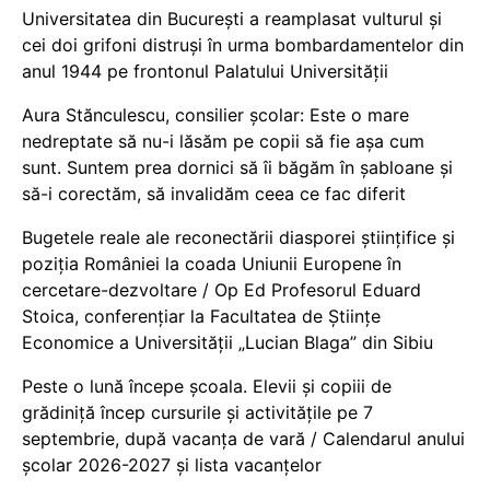
Universitatea din București a reamplasat vulturul și
cei doi grifoni distruși în urma bombardamentelor din
anul 1944 pe frontonul Palatului Universității
Aura Stănculescu, consilier școlar: Este o mare
nedreptate să nu-i lăsăm pe copii să fie așa cum
sunt. Suntem prea dornici să îi băgăm în șabloane și
să-i corectăm, să invalidăm ceea ce fac diferit
Bugetele reale ale reconectării diasporei științifice și
poziția României la coada Uniunii Europene în
cercetare-dezvoltare / Op Ed Profesorul Eduard
Stoica, conferențiar la Facultatea de Științe
Economice a Universității „Lucian Blaga” din Sibiu
Peste o lună începe școala. Elevii și copiii de
grădiniță încep cursurile și activitățile pe 7
septembrie, după vacanța de vară / Calendarul anului
școlar 2026-2027 și lista vacanțelor