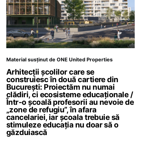
Material susținut de ONE United Properties
Arhitecții școlilor care se
construiesc în două cartiere din
București: Proiectăm nu numai
clădiri, ci ecosisteme educaționale /
Într-o școală profesorii au nevoie de
„zone de refugiu”, în afara
cancelariei, iar școala trebuie să
stimuleze educația nu doar să o
găzduiască