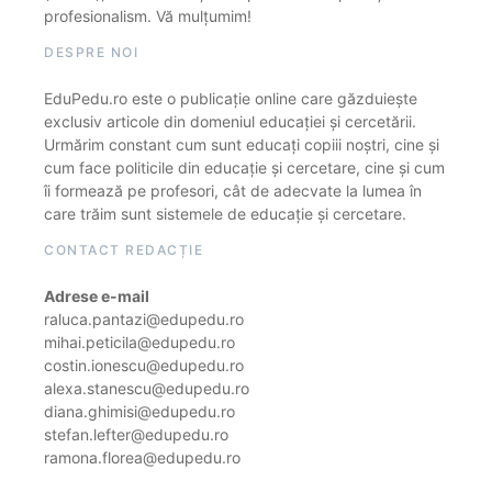
profesionalism. Vă mulțumim!
DESPRE NOI
EduPedu.ro este o publicație online care găzduiește
exclusiv articole din domeniul educației și cercetării.
Urmărim constant cum sunt educați copiii noștri, cine și
cum face politicile din educație și cercetare, cine și cum
îi formează pe profesori, cât de adecvate la lumea în
care trăim sunt sistemele de educație și cercetare.
CONTACT REDACȚIE
Adrese e-mail
raluca.pantazi@edupedu.ro
mihai.peticila@edupedu.ro
costin.ionescu@edupedu.ro
alexa.stanescu@edupedu.ro
diana.ghimisi@edupedu.ro
stefan.lefter@edupedu.ro
ramona.florea@edupedu.ro