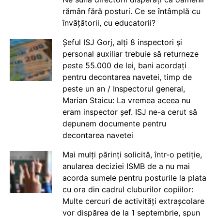
rămân fără posturi. Ce se întâmplă cu
învățătorii, cu educatorii?
Șeful ISJ Gorj, alți 8 inspectori și
personal auxiliar trebuie să returneze
peste 55.000 de lei, bani acordați
pentru decontarea navetei, timp de
peste un an / Inspectorul general,
Marian Staicu: La vremea aceea nu
eram inspector șef. ISJ ne-a cerut să
depunem documente pentru
decontarea navetei
Mai mulți părinți solicită, într-o petiție,
anularea deciziei ISMB de a nu mai
acorda sumele pentru posturile la plata
cu ora din cadrul cluburilor copiilor:
Multe cercuri de activități extrașcolare
vor dispărea de la 1 septembrie, spun