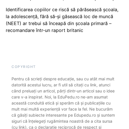
Identificarea copiilor ce riscă să părăsească școala,
la adolescență, fără să-și găsească loc de muncă
(NEET) ar trebui să înceapă din școala primară –
recomandare într-un raport britanic
COPYRIGHT
Pentru că scrieți despre educație, sau cu atât mai mult
datorită acestui lucru, ar fi util să citați cu link, atunci
când preluați un articol, părți dintr-un articol sau o idee
care v-a inspirat. Noi, la EduPedu.ro ne-am asumat
această conduită etică și sperăm că și publicațiile cu
mult mai multă experiență vor face la fel. Ne bucurăm
că găsiți subiecte interesante pe Edupedu.ro și suntem
siguri că înțelegeți rugămintea noastră de a cita sursa
(cu link), ca o declarație reciprocă de respect și