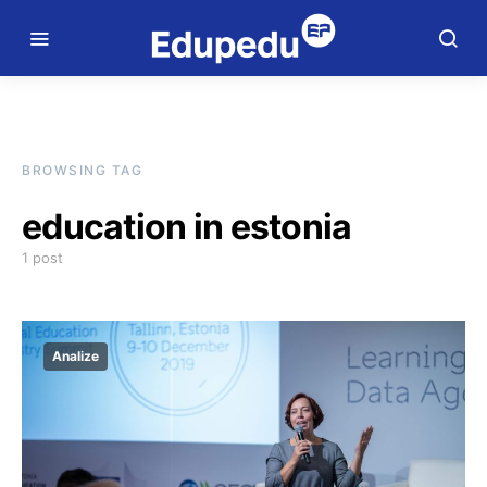
BROWSING TAG
education in estonia
1 post
Analize