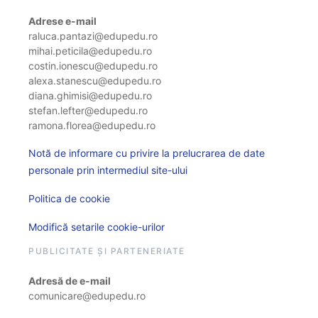
Adrese e-mail
raluca.pantazi@edupedu.ro
mihai.peticila@edupedu.ro
costin.ionescu@edupedu.ro
alexa.stanescu@edupedu.ro
diana.ghimisi@edupedu.ro
stefan.lefter@edupedu.ro
ramona.florea@edupedu.ro
Notă de informare cu privire la prelucrarea de date
personale prin intermediul site-ului
Politica de cookie
Modifică setarile cookie-urilor
PUBLICITATE ȘI PARTENERIATE
Adresă de e-mail
comunicare@edupedu.ro