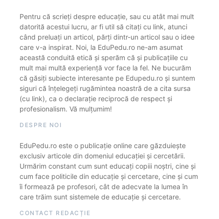
Pentru că scrieți despre educație, sau cu atât mai mult
datorită acestui lucru, ar fi util să citați cu link, atunci
când preluați un articol, părți dintr-un articol sau o idee
care v-a inspirat. Noi, la EduPedu.ro ne-am asumat
această conduită etică și sperăm că și publicațiile cu
mult mai multă experiență vor face la fel. Ne bucurăm
că găsiți subiecte interesante pe Edupedu.ro și suntem
siguri că înțelegeți rugămintea noastră de a cita sursa
(cu link), ca o declarație reciprocă de respect și
profesionalism. Vă mulțumim!
DESPRE NOI
EduPedu.ro este o publicație online care găzduiește
exclusiv articole din domeniul educației și cercetării.
Urmărim constant cum sunt educați copiii noștri, cine și
cum face politicile din educație și cercetare, cine și cum
îi formează pe profesori, cât de adecvate la lumea în
care trăim sunt sistemele de educație și cercetare.
CONTACT REDACȚIE