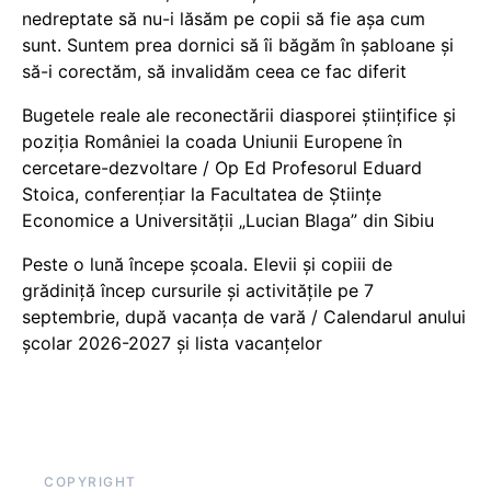
nedreptate să nu-i lăsăm pe copii să fie așa cum
sunt. Suntem prea dornici să îi băgăm în șabloane și
să-i corectăm, să invalidăm ceea ce fac diferit
Bugetele reale ale reconectării diasporei științifice și
poziția României la coada Uniunii Europene în
cercetare-dezvoltare / Op Ed Profesorul Eduard
Stoica, conferențiar la Facultatea de Științe
Economice a Universității „Lucian Blaga” din Sibiu
Peste o lună începe școala. Elevii și copiii de
grădiniță încep cursurile și activitățile pe 7
septembrie, după vacanța de vară / Calendarul anului
școlar 2026-2027 și lista vacanțelor
COPYRIGHT