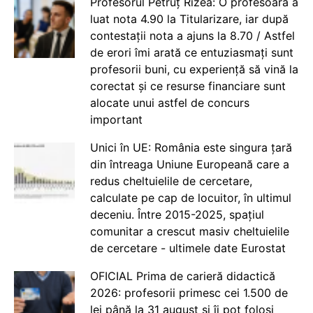
Profesorul Petruț Rizea: O profesoară a
luat nota 4.90 la Titularizare, iar după
contestații nota a ajuns la 8.70 / Astfel
de erori îmi arată ce entuziasmați sunt
profesorii buni, cu experiență să vină la
corectat și ce resurse financiare sunt
alocate unui astfel de concurs
important
Unici în UE: România este singura țară
din întreaga Uniune Europeană care a
redus cheltuielile de cercetare,
calculate pe cap de locuitor, în ultimul
deceniu. Între 2015-2025, spațiul
comunitar a crescut masiv cheltuielile
de cercetare - ultimele date Eurostat
OFICIAL Prima de carieră didactică
2026: profesorii primesc cei 1.500 de
lei până la 31 august și îi pot folosi