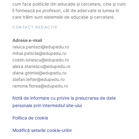
cum face politicile din educație și cercetare, cine și cum
îi formează pe profesori, cât de adecvate la lumea în
care trăim sunt sistemele de educație și cercetare.
CONTACT REDACȚIE
Adrese e-mail
raluca.pantazi@edupedu.ro
mihai.peticila@edupedu.ro
costin.ionescu@edupedu.ro
alexa.stanescu@edupedu.ro
diana.ghimisi@edupedu.ro
stefan.lefter@edupedu.ro
ramona.florea@edupedu.ro
Notă de informare cu privire la prelucrarea de date
personale prin intermediul site-ului
Politica de cookie
Modifică setarile cookie-urilor