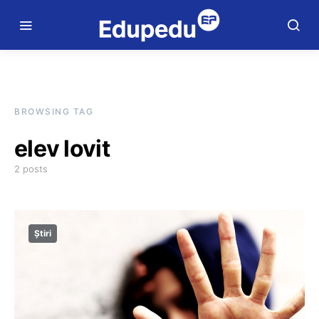
BROWSING TAG
elev lovit
2 posts
Știri