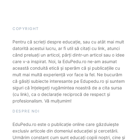
COPYRIGHT
Pentru că scrieți despre educație, sau cu atât mai mult
datorită acestui lucru, ar fi util să citați cu link, atunci
când preluați un articol, părți dintr-un articol sau o idee
care v-a inspirat. Noi, la EduPedu.ro ne-am asumat
această conduită etică și sperăm că și publicațiile cu
mult mai multă experiență vor face la fel. Ne bucurăm
că găsiți subiecte interesante pe Edupedu.ro și suntem
siguri că înțelegeți rugămintea noastră de a cita sursa
(cu link), ca o declarație reciprocă de respect și
profesionalism. Vă mulțumim!
DESPRE NOI
EduPedu.ro este o publicație online care găzduiește
exclusiv articole din domeniul educației și cercetării.
Urmărim constant cum sunt educați copiii noștri, cine și