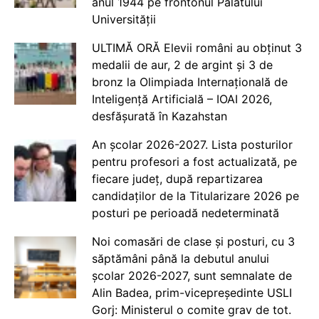
anul 1944 pe frontonul Palatului
Universității
ULTIMĂ ORĂ Elevii români au obținut 3
medalii de aur, 2 de argint și 3 de
bronz la Olimpiada Internațională de
Inteligență Artificială – IOAI 2026,
desfășurată în Kazahstan
An școlar 2026-2027. Lista posturilor
pentru profesori a fost actualizată, pe
fiecare județ, după repartizarea
candidaților de la Titularizare 2026 pe
posturi pe perioadă nedeterminată
Noi comasări de clase și posturi, cu 3
săptămâni până la debutul anului
școlar 2026-2027, sunt semnalate de
Alin Badea, prim-vicepreședinte USLI
Gorj: Ministerul o comite grav de tot.