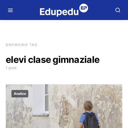
BROWSING TAG
elevi clase gimnaziale
1 post
Analize