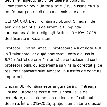
deciziile Inspectoratului de tăiere a posturilor:
Obligațiile vă revin „în totalitate” / ISJ susține că s-a
conformat pentru că nu a mai emis alte acte
ULTIMĂ ORĂ Elevii români au obținut 3 medalii de
aur, 2 de argint și 3 de bronz la Olimpiada
Internațională de Inteligență Artificială – IOAI 2026,
desfășurată în Kazahstan
Profesorul Petruț Rizea: O profesoară a luat nota 4.90
la Titularizare, iar după contestații nota a ajuns la
8.70 / Astfel de erori îmi arată ce entuziasmați sunt
profesorii buni, cu experiență să vină la corectat și ce
resurse financiare sunt alocate unui astfel de concurs
important
Unici în UE: România este singura țară din întreaga
Uniune Europeană care a redus cheltuielile de
cercetare, calculate pe cap de locuitor, în ultimul
deceniu. Între 2015-2025, spațiul comunitar a crescut