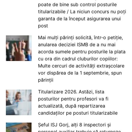
poate de bine sub control posturile
titularizabile / La niciun concurs nu poți
garanta de la început asigurarea unui
post
Mai mulți părinți solicită, într-o petiție,
anularea deciziei ISMB de a nu mai
acorda sumele pentru posturile la plata
cu ora din cadrul cluburilor copiilor:
Multe cercuri de activități extrașcolare
vor dispărea de la 1 septembrie, spun
părinții
Titularizare 2026. Astăzi, lista
posturilor pentru profesori va fi
actualizată, după repartizarea
candidaților pe posturi titularizabile
Șeful ISJ Gorj, alți 8 inspectori și
personal auxiliar trebuie să returneze