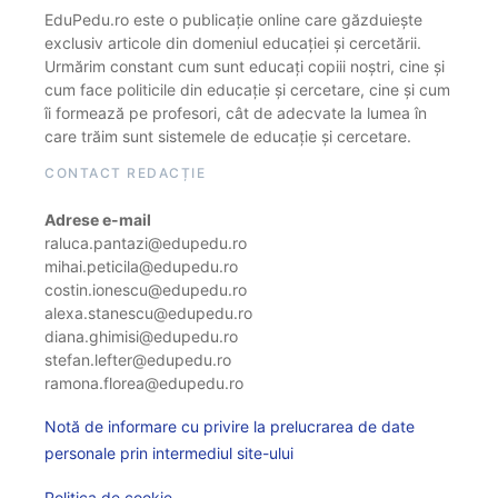
EduPedu.ro este o publicație online care găzduiește
exclusiv articole din domeniul educației și cercetării.
Urmărim constant cum sunt educați copiii noștri, cine și
cum face politicile din educație și cercetare, cine și cum
îi formează pe profesori, cât de adecvate la lumea în
care trăim sunt sistemele de educație și cercetare.
CONTACT REDACȚIE
Adrese e-mail
raluca.pantazi@edupedu.ro
mihai.peticila@edupedu.ro
costin.ionescu@edupedu.ro
alexa.stanescu@edupedu.ro
diana.ghimisi@edupedu.ro
stefan.lefter@edupedu.ro
ramona.florea@edupedu.ro
Notă de informare cu privire la prelucrarea de date
personale prin intermediul site-ului
Politica de cookie