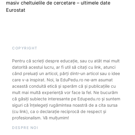
masiv cheltuielile de cercetare – ultimele date
Eurostat
COPYRIGHT
Pentru că scrieți despre educație, sau cu atât mai mult
datorită acestui lucru, ar fi util să citați cu link, atunci
când preluați un articol, părți dintr-un articol sau o idee
care v-a inspirat. Noi, la EduPedu.ro ne-am asumat
această conduită etică și sperăm că și publicațiile cu
mult mai multă experiență vor face la fel. Ne bucurăm
că găsiți subiecte interesante pe Edupedu.ro și suntem
siguri că înțelegeți rugămintea noastră de a cita sursa
(cu link), ca o declarație reciprocă de respect și
profesionalism. Vă mulțumim!
DESPRE NOI